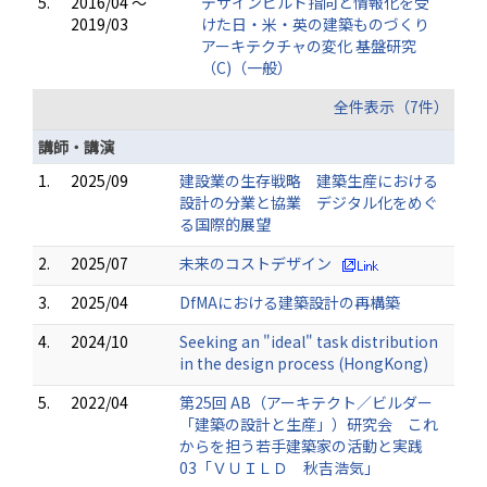
5.
2016/04 ～
デザインビルド指向と情報化を受
2019/03
けた日・米・英の建築ものづくり
アーキテクチャの変化 基盤研究
（C)（一般）
全件表示（7件）
講師・講演
1.
2025/09
建設業の生存戦略 建築生産における
設計の分業と協業 デジタル化をめぐ
る国際的展望
2.
2025/07
未来のコストデザイン
3.
2025/04
DfMAにおける建築設計の再構築
4.
2024/10
Seeking an "ideal" task distribution
in the design process (HongKong)
5.
2022/04
第25回 AB（アーキテクト／ビルダー
「建築の設計と生産」）研究会 これ
からを担う若手建築家の活動と実践
03「ＶＵＩＬＤ 秋吉浩気」