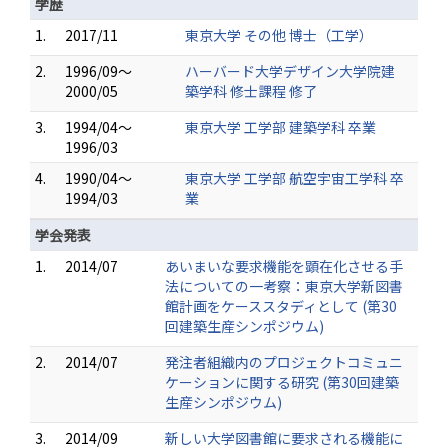
学歴
1.
2017/11
東京大学 その他 博士（工学）
2.
1996/09～
ハーバード大学デザイン大学院建
2000/05
築学科 修士課程 修了
3.
1994/04～
東京大学 工学部 建築学科 卒業
1996/03
4.
1990/04～
東京大学 工学部 航空宇宙工学科 卒
1994/03
業
学会発表
1.
2014/07
あいまいな要求機能を顕在化させる手
法についての一考察：東京大学新図書
館計画をケーススタディとして (第30
回建築生産シンポジウム)
2.
2014/07
発注者組織内のプロジェクトコミュニ
ケーションに関する研究 (第30回建築
生産シンポジウム)
3.
2014/09
新しい大学図書館に要求される機能に