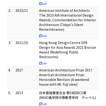
2.
2023/11
American Institute of Architects
The 2023 AIA International Design
Awards, Commendation for Interior
Architecture (Tokyo's Silent
Remembrance)
3.
2021/10
Hong Kong Design Centre DFA
Design for Asia Awards 2021 Bronze
Award (Redefining Public
Restrooms)
4.
2017
American Architecture Prize 2017
American Architecture Prize
Honorable Mention (A weekend
house with Mt. Fuji view)
5.
2013
日本建設業連合会 第54回BCS賞
(MIHO美学院中等教育学校 チャペル)