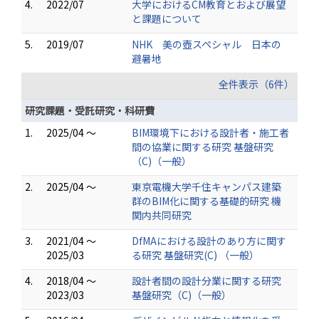
4.
2022/07
大学におけるCM教育とおよび展望
と課題について
5.
2019/07
NHK 美の壺スペシャル 日本の
避暑地
全件表示（6件）
研究課題・受託研究・科研費
1.
2025/04 ～
BIM環境下における設計者・施工者
間の協業に関する研究 基盤研究
（C)（一般）
2.
2025/04 ～
東京電機大学千住キャンパス建築
群のBIM化に関する基礎的研究 機
関内共同研究
3.
2021/04 ～
DfMAにおける設計のあり方に関す
2025/03
る研究 基盤研究(C) （一般）
4.
2018/04 ～
設計者間の設計分業に関する研究
2023/03
基盤研究（C)（一般）