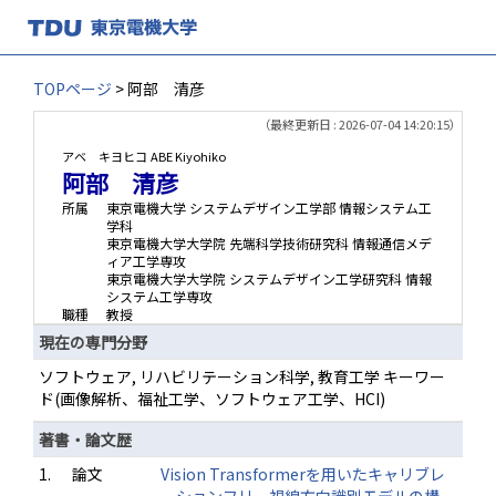
TOPページ
> 阿部 清彦
（最終更新日 : 2026-07-04 14:20:15）
アベ キヨヒコ
ABE Kiyohiko
阿部 清彦
所属
東京電機大学 システムデザイン工学部 情報システム工
学科
東京電機大学大学院 先端科学技術研究科 情報通信メデ
ィア工学専攻
東京電機大学大学院 システムデザイン工学研究科 情報
システム工学専攻
職種
教授
現在の専門分野
ソフトウェア, リハビリテーション科学, 教育工学 キーワー
ド(画像解析、福祉工学、ソフトウェア工学、HCI)
著書・論文歴
1.
論文
Vision Transformerを用いたキャリブレ