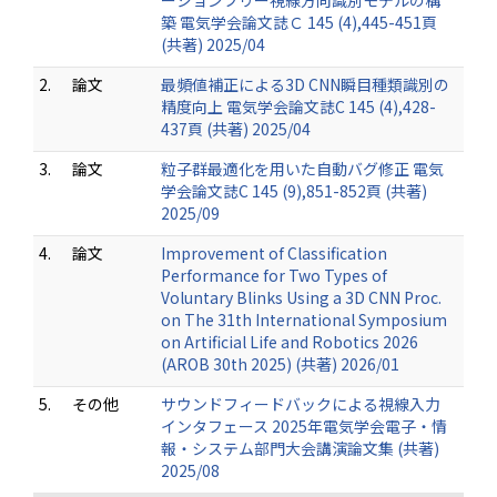
ーションフリー視線方向識別モデルの構
築 電気学会論文誌Ｃ 145 (4),445-451頁
(共著) 2025/04
2.
論文
最頻値補正による3D CNN瞬目種類識別の
精度向上 電気学会論文誌C 145 (4),428-
437頁 (共著) 2025/04
3.
論文
粒子群最適化を用いた自動バグ修正 電気
学会論文誌C 145 (9),851-852頁 (共著)
2025/09
4.
論文
Improvement of Classification
Performance for Two Types of
Voluntary Blinks Using a 3D CNN Proc.
on The 31th International Symposium
on Artificial Life and Robotics 2026
(AROB 30th 2025) (共著) 2026/01
5.
その他
サウンドフィードバックによる視線入力
インタフェース 2025年電気学会電子・情
報・システム部門大会講演論文集 (共著)
2025/08