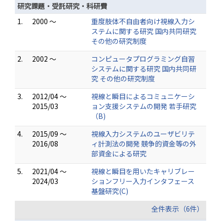
研究課題・受託研究・科研費
1.
2000 ～
重度肢体不自由者向け視線入力シ
ステムに関する研究 国内共同研究
その他の研究制度
2.
2002 ～
コンピュータプログラミング自習
システムに関する研究 国内共同研
究 その他の研究制度
3.
2012/04 ～
視線と瞬目によるコミュニケーシ
2015/03
ョン支援システムの開発 若手研究
（B)
4.
2015/09 ～
視線入力システムのユーザビリテ
2016/08
ィ計測法の開発 競争的資金等の外
部資金による研究
5.
2021/04 ～
視線と瞬目を用いたキャリブレー
2024/03
ションフリー入力インタフェース
基盤研究(C)
全件表示（6件）