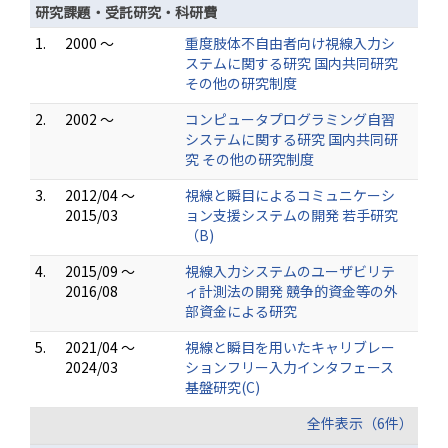
研究課題・受託研究・科研費
1.
2000 ～
重度肢体不自由者向け視線入力シ
ステムに関する研究 国内共同研究
その他の研究制度
2.
2002 ～
コンピュータプログラミング自習
システムに関する研究 国内共同研
究 その他の研究制度
3.
2012/04 ～
視線と瞬目によるコミュニケーシ
2015/03
ョン支援システムの開発 若手研究
（B)
4.
2015/09 ～
視線入力システムのユーザビリテ
2016/08
ィ計測法の開発 競争的資金等の外
部資金による研究
5.
2021/04 ～
視線と瞬目を用いたキャリブレー
2024/03
ションフリー入力インタフェース
基盤研究(C)
全件表示（6件）