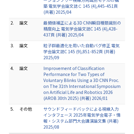
ーションフリー視線方向識別モデルの構
築 電気学会論文誌Ｃ 145 (4),445-451頁
(共著) 2025/04
2.
論文
最頻値補正による3D CNN瞬目種類識別の
精度向上 電気学会論文誌C 145 (4),428-
437頁 (共著) 2025/04
3.
論文
粒子群最適化を用いた自動バグ修正 電気
学会論文誌C 145 (9),851-852頁 (共著)
2025/09
4.
論文
Improvement of Classification
Performance for Two Types of
Voluntary Blinks Using a 3D CNN Proc.
on The 31th International Symposium
on Artificial Life and Robotics 2026
(AROB 30th 2025) (共著) 2026/01
5.
その他
サウンドフィードバックによる視線入力
インタフェース 2025年電気学会電子・情
報・システム部門大会講演論文集 (共著)
2025/08