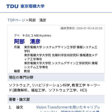
TOPページ
> 阿部 清彦
（最終更新日 : 2026-07-04 14:20:15）
アベ キヨヒコ
ABE Kiyohiko
阿部 清彦
所属
東京電機大学 システムデザイン工学部 情報システム工
学科
東京電機大学大学院 先端科学技術研究科 情報通信メデ
ィア工学専攻
東京電機大学大学院 システムデザイン工学研究科 情報
システム工学専攻
職種
教授
現在の専門分野
ソフトウェア, リハビリテーション科学, 教育工学 キーワー
ド(画像解析、福祉工学、ソフトウェア工学、HCI)
著書・論文歴
1.
論文
Vision Transformerを用いたキャリブレ