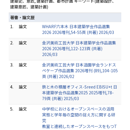
建築史、意匠, 建築計画、都市計画 キーワード(建築設計、
建築意匠、建築計画)
著書・論文歴
1.
論文
WHARF六本木 日本建築学会作品選集
2026 2026増刊,54-55頁 (共著) 2026/03
2.
論文
金沢美術工芸大学 日本建築学会作品選集
2026 2026増刊,122-123頁 (共著)
2026/03
3.
論文
金沢美術工芸大学 日本造園学会ランドス
ペケープ作品選集 2026増刊 (89),104-105
頁 (共著) 2026/02
4.
論文
鉄と木の積層オフィス-Sreed EBISU+t 日
本建築学会作品選集2025 2025増刊,78-
79頁 (共著) 2025/03
5.
論文
中学校におけるオープンスペースの活用
実態と学年毎の空間の捉え方に関する研
究
教室と連続したオープンスペースをもつT