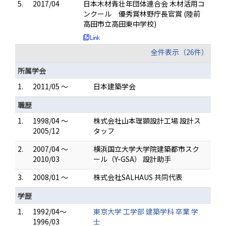
5.
2017/04
日本木材青壮年団体連合会 木材活用コ
ンクール 優秀賞林野庁長官賞 (陸前
高田市立高田東中学校)
全件表示（26件）
所属学会
1.
2011/05 ～
日本建築学会
職歴
1.
1998/04 ～
株式会社山本理顕設計工場 設計ス
2005/12
タッフ
2.
2007/04 ～
横浜国立大学大学院建築都市スク
2010/03
ール（Y-GSA） 設計助手
3.
2008/01 ～
株式会社SALHAUS 共同代表
学歴
1.
1992/04～
東京大学 工学部 建築学科 卒業 学
1996/03
士