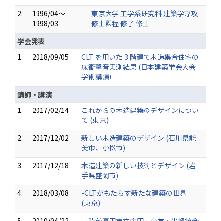
2.
1996/04～
東京大学 工学系研究科 建築学専攻
1998/03
修士課程 修了 修士
学会発表
1.
2018/09/05
CLT を用いた 3 階建て木造集合住宅の
床衝撃音実測結果 (日本建築学会大会
学術講演)
講師・講演
1.
2017/02/14
これからの木造建築のデザインについ
て (東京)
2.
2017/12/02
新しい木造建築のデザイン (石川県能
美市、小松市)
3.
2017/12/18
木造建築の新しい技術とデザイン (岩
手県盛岡市)
4.
2018/03/08
-CLTがもたらす新たな建築の世界−
(東京)
5.
2019/04/22
「陸前高田市立広田・小友・米崎統合