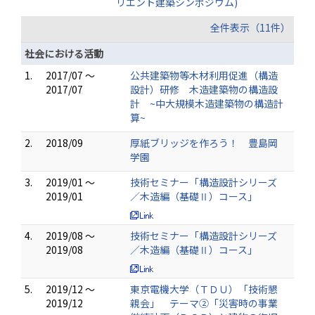
リエント建築シンポジウム)
全件表示（11件）
社会における活動
1.
2017/07 ～
公共建築物等木材利用促進（構造
2017/07
設計）研修 木造建築物の構造設
計 ~中大規模木造建築物の構造計
算~
2.
2018/09
厚紙ブリッジを作ろう！ 豊島岡
学園
3.
2019/01 ～
技術セミナー「構造設計シリーズ
2019/01
／木造編（基礎Ⅱ）コース」
4.
2019/08 ～
技術セミナー「構造設計シリーズ
2019/08
／木造編（基礎Ⅱ）コース」
5.
2019/12 ～
東京電機大学（ＴＤＵ）「技術懇
2019/12
親会」 テーマ②「災害時の事業