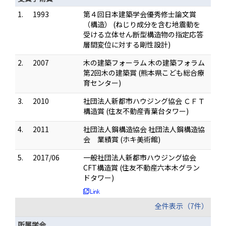
1.
1993
第４回日本建築学会優秀修士論文賞
（構造） (ねじり成分を含む地震動を
受ける立体せん断型構造物の指定応答
層間変位に対する剛性設計)
2.
2007
木の建築フォーラム 木の建築フォラム
第2回木の建築賞 (熊本県こども総合療
育センター)
3.
2010
社団法人新都市ハウジング協会 ＣＦＴ
構造賞 (住友不動産青葉台タワー)
4.
2011
社団法人鋼構造協会 社団法人鋼構造協
会 業績賞 (ホキ美術館)
5.
2017/06
一般社団法人新都市ハウジング協会
CFT構造賞 (住友不動産六本木グラン
ドタワー)
全件表示（7件）
所属学会