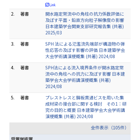
2.
著書
開水路定常流中の角柱の抗力係数評価に
及ぼす平面・鉛直方向粒子解像度の影響
日本建築学会関東支部研究報告集 (共著)
2025/03
3.
著書
SPH 法による氾濫流先端部が構造物の弾
性応答の及ぼす影響の評価 日本建築学会
大会学術講演梗概集 (共著) 2024/08
4.
著書
SPH法による流入境界条件が開水路定常
流中の角柱への抗力に及ぼす影響 日本建
築学会大会学術講演梗概集 (共著)
2024/08
5.
著書
プレストレスと鋼板貫通ビスを用いた集
成材梁の接合部に関する検討 その1：研
究の目的と概要 日本建築学会大会学術講
演梗概集 (共著) 2024/08
全件表示（105件）
受賞学術賞