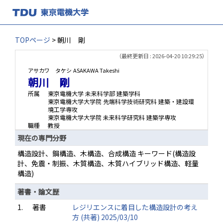
TOPページ
> 朝川 剛
（最終更新日 : 2026-04-20 10:29:25）
アサカワ タケシ
ASAKAWA Takeshi
朝川 剛
所属
東京電機大学 未来科学部 建築学科
東京電機大学大学院 先端科学技術研究科 建築・建設環
境工学専攻
東京電機大学大学院 未来科学研究科 建築学専攻
職種
教授
現在の専門分野
構造設計、鋼構造、木構造、合成構造 キーワード(構造設
計、免震・制振、木質構造、木質ハイブリッド構造、軽量
構造)
著書・論文歴
1.
著書
レジリエンスに着目した構造設計の考え
方 (共著) 2025/03/10