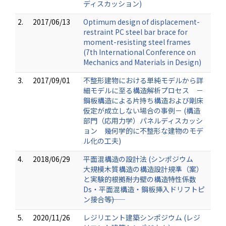
ディスカッション)
2.
2017/06/13
Optimum design of displacement-
restraint PC steel bar brace for
moment-resisting steel frames
(7th International Conference on
Mechanics and Materials in Design)
3.
2017/09/01
不整形建物における単純モデルから詳
細モデルに至る構造解析プロセス －
鋼板構造による片持ち構造および剛床
仮定が成立しない場合の事例－ (構造
部門（応用力学）パネルディスカッシ
ョン 幾何学的に不整形な建物のモデ
ル化の工夫)
4.
2018/06/29
平面混構造の設計法 (シンポジウム
大規模木質構造の構造設計規準（案）
と実験的根拠――耐力壁の構造特性係数
Ds・平面混構造・鋼板挿入ドリフトピ
ン接合等――)
5.
2020/11/26
レジリエント建築シンポジウム (レジ