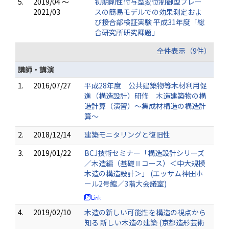
5.
2019/04 ～
初期剛性付与型変位制御型ブレー
2021/03
スの簡易モデルでの効果測定およ
び接合部検証実験 平成31年度「総
合研究所研究課題」
全件表示（9件）
講師・講演
1.
2016/07/27
平成28年度 公共建築物等木材利用促
進（構造設計）研修 木造建築物の構
造計算（演習）～集成材構造の構造計
算～
2.
2018/12/14
建築モニタリングと復旧性
3.
2019/01/22
BCJ技術セミナー「構造設計シリーズ
／木造編（基礎Ⅱコース）＜中大規模
木造の構造設計＞」 (エッサム神田ホ
ール2号館／3階大会議室)
4.
2019/02/10
木造の新しい可能性を構造の視点から
知る 新しい木造の建築 (京都造形芸術