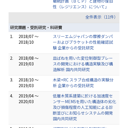
継続計画（ＢＣＰ）と建物の復旧
性（レジリエンス）について」
全件表示（11件）
研究課題・受託研究・科研費
1.
2018/07 ～
スリーエムジャパンの摩擦ダンパ
2018/10
ーおよびブラケットの性能確認試
験 企業からの受託研究
2.
2018/08 ～
皿ばねを用いた変位制御型ブレー
2019/03
スの開発における構造実験及び構
造解析 国内共同研究
3.
2018/10 ～
木梁+RC スラブ合成構造の実験分
2019/03
析 企業からの受託研究
4.
2019/04 ～
低層木質系建築に於ける加速度セ
2020/03
ンサーMEMSを用いた構造体の劣化
及び損傷程度の人工知能による診
断並びにお知らせシステムの開発
国内共同研究