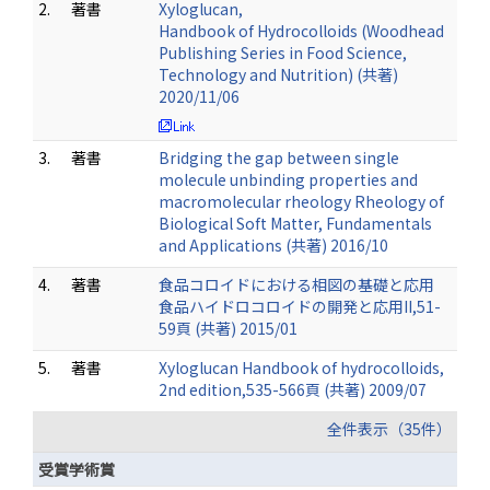
2.
著書
Xyloglucan,
Handbook of Hydrocolloids (Woodhead
Publishing Series in Food Science,
Technology and Nutrition) (共著)
2020/11/06
3.
著書
Bridging the gap between single
molecule unbinding properties and
macromolecular rheology Rheology of
Biological Soft Matter, Fundamentals
and Applications (共著) 2016/10
4.
著書
食品コロイドにおける相図の基礎と応用
食品ハイドロコロイドの開発と応用II,51-
59頁 (共著) 2015/01
5.
著書
Xyloglucan Handbook of hydrocolloids,
2nd edition,535-566頁 (共著) 2009/07
全件表示（35件）
受賞学術賞