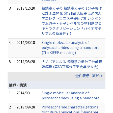
3.
2013/12/20
糖鎖高分子の 糖鎖高分子の 1分子操作
と計測法開発 (第21回 大阪電気通信大
学エレクトロニス基礎研究所シンポジ
ウム原子・分子レベルでの材料創製と
キャラクタリゼーション「バイオマテ
リアルの新展開」)
4.
2014/03/18
Single molecular analysis of
polysaccharides using a nanopore
(7th KIFEE meeting)
5.
2014/05/28
ナノポアによる 多糖類の単分子分岐構
造解析 (第63回高分子学会年次大会)
全件表示（83件）
講師・講演
1.
2014/03
Single molecular analysis of
polysaccharides using a nanopore
2.
2019/09/28
Polysaccharide characterizations
for future applications (Shanghai,