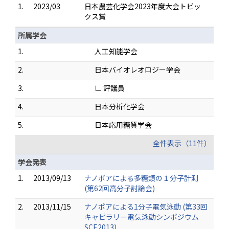
1.
2023/03
日本農芸化学会2023年度大会トピッ
クス賞
所属学会
1.
人工知能学会
2.
日本バイオレオロジー学会
3.
∟ 評議員
4.
日本分析化学会
5.
日本応用糖質学会
全件表示（11件）
学会発表
1.
2013/09/13
ナノポアによる多糖類の１分子計測
(第62回高分子討論会)
2.
2013/11/15
ナノポアによる1分子電気泳動 (第33回
キャピラリー電気泳動シンポジウム
SCE2013)