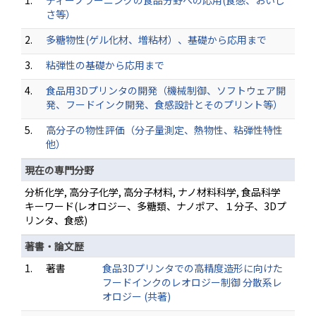
1.
ディープラーニングの食品分野への応用(食感、おいし
さ等）
2.
多糖物性(ゲル化材、増粘材）、基礎から応用まで
3.
粘弾性の基礎から応用まで
4.
食品用3Dプリンタの開発（機械制御、ソフトウェア開
発、フードインク開発、食感設計とそのプリント等）
5.
高分子の物性評価（分子量測定、熱物性、粘弾性特性
他）
現在の専門分野
分析化学, 高分子化学, 高分子材料, ナノ材料科学, 食品科学
キーワード(レオロジー、多糖類、ナノポア、１分子、3Dプ
リンタ、食感)
著書・論文歴
1.
著書
食品3Dプリンタでの高精度造形に向けた
フードインクのレオロジー制御 分散系レ
オロジー (共著)