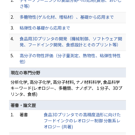
1.
ディープラーニングの食品分野への応用(食感、おいし
さ等）
2.
多糖物性(ゲル化材、増粘材）、基礎から応用まで
3.
粘弾性の基礎から応用まで
4.
食品用3Dプリンタの開発（機械制御、ソフトウェア開
発、フードインク開発、食感設計とそのプリント等）
5.
高分子の物性評価（分子量測定、熱物性、粘弾性特性
他）
現在の専門分野
分析化学, 高分子化学, 高分子材料, ナノ材料科学, 食品科学
キーワード(レオロジー、多糖類、ナノポア、１分子、3Dプ
リンタ、食感)
著書・論文歴
1.
著書
食品3Dプリンタでの高精度造形に向けた
フードインクのレオロジー制御 分散系レ
オロジー (共著)