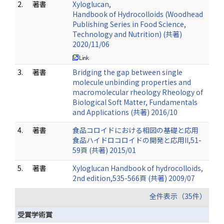
2.
著書
Xyloglucan,
Handbook of Hydrocolloids (Woodhead
Publishing Series in Food Science,
Technology and Nutrition) (共著)
2020/11/06
3.
著書
Bridging the gap between single
molecule unbinding properties and
macromolecular rheology Rheology of
Biological Soft Matter, Fundamentals
and Applications (共著) 2016/10
4.
著書
食品コロイドにおける相図の基礎と応用
食品ハイドロコロイドの開発と応用II,51-
59頁 (共著) 2015/01
5.
著書
Xyloglucan Handbook of hydrocolloids,
2nd edition,535-566頁 (共著) 2009/07
全件表示（35件）
受賞学術賞