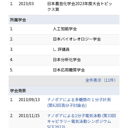
1.
2023/03
日本農芸化学会2023年度大会トピッ
クス賞
所属学会
1.
人工知能学会
2.
日本バイオレオロジー学会
3.
∟ 評議員
4.
日本分析化学会
5.
日本応用糖質学会
全件表示（11件）
学会発表
1.
2013/09/13
ナノポアによる多糖類の１分子計測
(第62回高分子討論会)
2.
2013/11/15
ナノポアによる1分子電気泳動 (第33回
キャピラリー電気泳動シンポジウム
SCE2013)