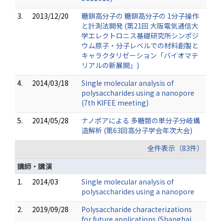
3.
2013/12/20
糖鎖高分子の 糖鎖高分子の 1分子操作
と計測法開発 (第21回 大阪電気通信大
学エレクトロニス基礎研究所シンポジ
ウム原子・分子レベルでの材料創製と
キャラクタリゼーション「バイオマテ
リアルの新展開」)
4.
2014/03/18
Single molecular analysis of
polysaccharides using a nanopore
(7th KIFEE meeting)
5.
2014/05/28
ナノポアによる 多糖類の単分子分岐構
造解析 (第63回高分子学会年次大会)
全件表示（83件）
講師・講演
1.
2014/03
Single molecular analysis of
polysaccharides using a nanopore
2.
2019/09/28
Polysaccharide characterizations
for future applications (Shanghai,