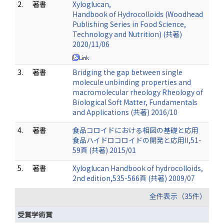
2.
著書
Xyloglucan,
Handbook of Hydrocolloids (Woodhead
Publishing Series in Food Science,
Technology and Nutrition) (共著)
2020/11/06
3.
著書
Bridging the gap between single
molecule unbinding properties and
macromolecular rheology Rheology of
Biological Soft Matter, Fundamentals
and Applications (共著) 2016/10
4.
著書
食品コロイドにおける相図の基礎と応用
食品ハイドロコロイドの開発と応用II,51-
59頁 (共著) 2015/01
5.
著書
Xyloglucan Handbook of hydrocolloids,
2nd edition,535-566頁 (共著) 2009/07
全件表示（35件）
受賞学術賞