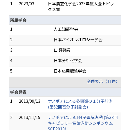
1.
2023/03
日本農芸化学会2023年度大会トピッ
クス賞
所属学会
1.
人工知能学会
2.
日本バイオレオロジー学会
3.
∟ 評議員
4.
日本分析化学会
5.
日本応用糖質学会
全件表示（11件）
学会発表
1.
2013/09/13
ナノポアによる多糖類の１分子計測
(第62回高分子討論会)
2.
2013/11/15
ナノポアによる1分子電気泳動 (第33回
キャピラリー電気泳動シンポジウム
SCE2013)