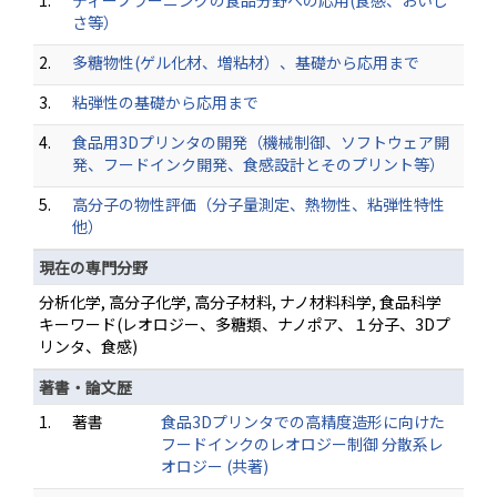
1.
ディープラーニングの食品分野への応用(食感、おいし
さ等）
2.
多糖物性(ゲル化材、増粘材）、基礎から応用まで
3.
粘弾性の基礎から応用まで
4.
食品用3Dプリンタの開発（機械制御、ソフトウェア開
発、フードインク開発、食感設計とそのプリント等）
5.
高分子の物性評価（分子量測定、熱物性、粘弾性特性
他）
現在の専門分野
分析化学, 高分子化学, 高分子材料, ナノ材料科学, 食品科学
キーワード(レオロジー、多糖類、ナノポア、１分子、3Dプ
リンタ、食感)
著書・論文歴
1.
著書
食品3Dプリンタでの高精度造形に向けた
フードインクのレオロジー制御 分散系レ
オロジー (共著)