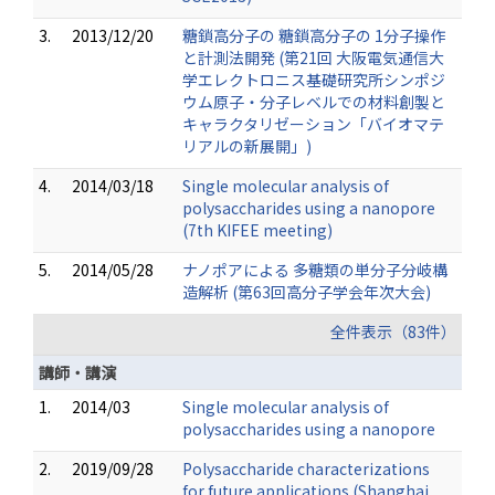
3.
2013/12/20
糖鎖高分子の 糖鎖高分子の 1分子操作
と計測法開発 (第21回 大阪電気通信大
学エレクトロニス基礎研究所シンポジ
ウム原子・分子レベルでの材料創製と
キャラクタリゼーション「バイオマテ
リアルの新展開」)
4.
2014/03/18
Single molecular analysis of
polysaccharides using a nanopore
(7th KIFEE meeting)
5.
2014/05/28
ナノポアによる 多糖類の単分子分岐構
造解析 (第63回高分子学会年次大会)
全件表示（83件）
講師・講演
1.
2014/03
Single molecular analysis of
polysaccharides using a nanopore
2.
2019/09/28
Polysaccharide characterizations
for future applications (Shanghai,