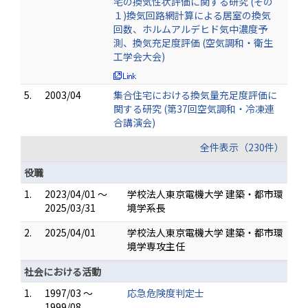
宅の換気性状評価に関する研究 (その
１)換気回路網計算による居室の換気
回数、ホルムアルデヒド気中濃度予
測、換気充足度評価 (空気調和・衛生
工学会大会)
5.
2003/04
集合住宅における換気量充足度評価に
関する研究 (第37回空気調和・冷凍連
合講演会)
全件表示（230件）
役職
1.
2023/04/01 ～
学校法人東京電機大学 建築・都市環
2025/03/31
境学系長
2.
2025/04/01
学校法人東京電機大学 建築・都市環
境学専攻主任
社会における活動
1.
1997/03 ～
応急危険度判定士
1999/08