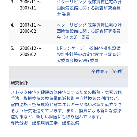
3.
2006/11 ～
ベターリビング 既存賃貸住宅の計
2007/11
画換気設備に関する調査研究委員
会 委員
4.
2007/11 ～
ベターリビング 既存賃貸住宅の計
2008/02
画換気設備に関する調査研究委員
会（その2） 委員
5.
2008/12 ～
URリンケージ KSI住宅排水設備
2009/02
設計指針等の改定に関する調査研
究委員会換気WG 委員
全件表示（59件）
研究紹介
ストック住宅を健康改修住宅にするための断熱・気密改修
手法、機械換気の換気量低減技術や自然換気の利用など、
室内温熱・空気環境と省エネルギーが高い水準で両立でき
るよう研究を進めています。また、換気による新たな感染
症対策など、新しい課題にも取り組んでいます。
専門分野：建築環境工学、建築設備