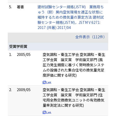
5.
著書
建材試験センター規格(JSTM) 業務用ち
ゅう（厨）房内空気環境を適正な状態に
維持するための換気量の算定方法 建材試
験センター規格(JSTM)，JSTM V 6271:
2017 (共著) 2017/04
全件表示（112件）
受賞学術賞
1.
2005/05
空気調和・衛生工学会 空気調和・衛生
工学会賞 論文賞 学術論文部門 (風
圧力発生頻度に基づく常時換気システ
ムの設備された集合住宅の換気量充足
度評価に関する研究)
2.
2009/05
空気調和・衛生工学会 空気調和・衛生
工学会賞 論文賞 学術論文部門 (住
宅用全熱交換換気ユニットの有効換気
量率測定法に関する研究)