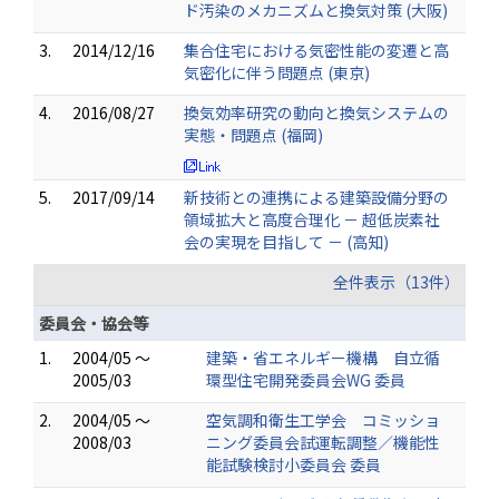
ド汚染のメカニズムと換気対策 (大阪)
3.
2014/12/16
集合住宅における気密性能の変遷と高
気密化に伴う問題点 (東京)
4.
2016/08/27
換気効率研究の動向と換気システムの
実態・問題点 (福岡)
5.
2017/09/14
新技術との連携による建築設備分野の
領域拡大と高度合理化 － 超低炭素社
会の実現を目指して － (高知)
全件表示（13件）
委員会・協会等
1.
2004/05 ～
建築・省エネルギー機構 自立循
2005/03
環型住宅開発委員会WG 委員
2.
2004/05 ～
空気調和衛生工学会 コミッショ
2008/03
ニング委員会試運転調整／機能性
能試験検討小委員会 委員