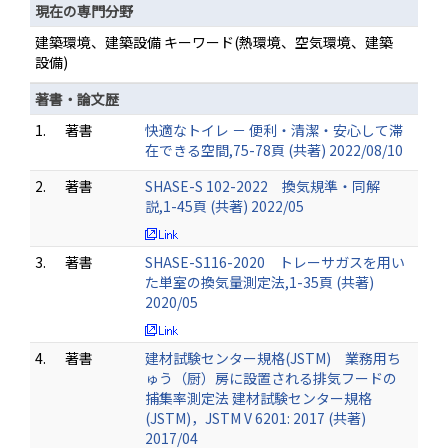
現在の専門分野
建築環境、建築設備 キーワード(熱環境、空気環境、建築
設備)
著書・論文歴
1.
著書
快適なトイレ － 便利・清潔・安心して滞
在できる空間,75-78頁 (共著) 2022/08/10
2.
著書
SHASE-S 102-2022 換気規準・同解
説,1-45頁 (共著) 2022/05
3.
著書
SHASE-S116-2020 トレーサガスを用い
た単室の換気量測定法,1-35頁 (共著)
2020/05
4.
著書
建材試験センター規格(JSTM) 業務用ち
ゅう（厨）房に設置される排気フードの
捕集率測定法 建材試験センター規格
(JSTM)，JSTM V 6201: 2017 (共著)
2017/04