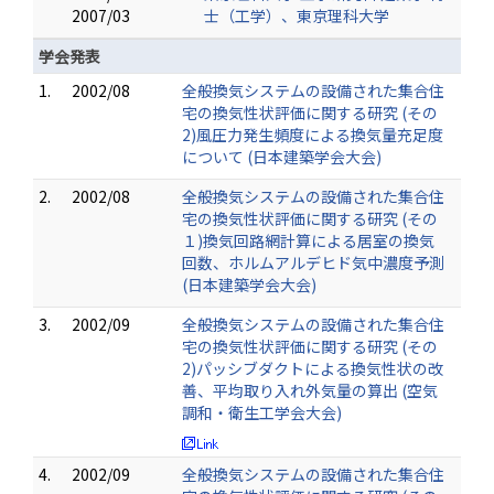
2007/03
士（工学）、東京理科大学
学会発表
1.
2002/08
全般換気システムの設備された集合住
宅の換気性状評価に関する研究 (その
2)風圧力発生頻度による換気量充足度
について (日本建築学会大会)
2.
2002/08
全般換気システムの設備された集合住
宅の換気性状評価に関する研究 (その
１)換気回路網計算による居室の換気
回数、ホルムアルデヒド気中濃度予測
(日本建築学会大会)
3.
2002/09
全般換気システムの設備された集合住
宅の換気性状評価に関する研究 (その
2)パッシブダクトによる換気性状の改
善、平均取り入れ外気量の算出 (空気
調和・衛生工学会大会)
4.
2002/09
全般換気システムの設備された集合住