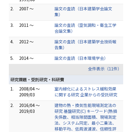
2.
2007 ～
論文の査読（日本建築学会論文
集）
3.
2011 ～
論文の査読（空気調和・衛生工学
会論文集）
4.
2012 ～
論文の査読（日本建築学会技術報
告集）
5.
2014 ～
論文の査読（日本環境学会）
全件表示（11件）
研究課題・受託研究・科研費
1.
2008/04 ～
室内緑化によるストレス緩和効果
2009/03
に関する研究 企業からの受託研究
2.
2016/04 ～
建物の熱・換気性能現場測定法の
2019/03
研究 基盤研究(C) キーワード(熱損
失係数、相当隙間面積、現場測定
法、システム同定、最小二乗法、
移動平均、低周波濾波、信頼性評