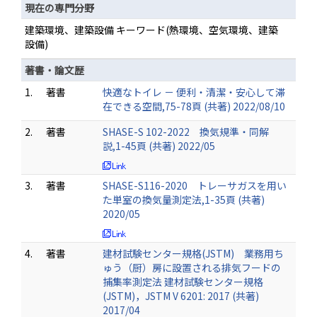
現在の専門分野
建築環境、建築設備 キーワード(熱環境、空気環境、建築
設備)
著書・論文歴
1.
著書
快適なトイレ － 便利・清潔・安心して滞
在できる空間,75-78頁 (共著) 2022/08/10
2.
著書
SHASE-S 102-2022 換気規準・同解
説,1-45頁 (共著) 2022/05
3.
著書
SHASE-S116-2020 トレーサガスを用い
た単室の換気量測定法,1-35頁 (共著)
2020/05
4.
著書
建材試験センター規格(JSTM) 業務用ち
ゅう（厨）房に設置される排気フードの
捕集率測定法 建材試験センター規格
(JSTM)，JSTM V 6201: 2017 (共著)
2017/04