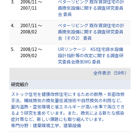
3.
2006/11 ～
ベターリビング 既存賃貸住宅の計
2007/11
画換気設備に関する調査研究委員
会 委員
4.
2007/11 ～
ベターリビング 既存賃貸住宅の計
2008/02
画換気設備に関する調査研究委員
会（その2） 委員
5.
2008/12 ～
URリンケージ KSI住宅排水設備
2009/02
設計指針等の改定に関する調査研
究委員会換気WG 委員
全件表示（59件）
研究紹介
ストック住宅を健康改修住宅にするための断熱・気密改修
手法、機械換気の換気量低減技術や自然換気の利用など、
室内温熱・空気環境と省エネルギーが高い水準で両立でき
るよう研究を進めています。また、換気による新たな感染
症対策など、新しい課題にも取り組んでいます。
専門分野：建築環境工学、建築設備