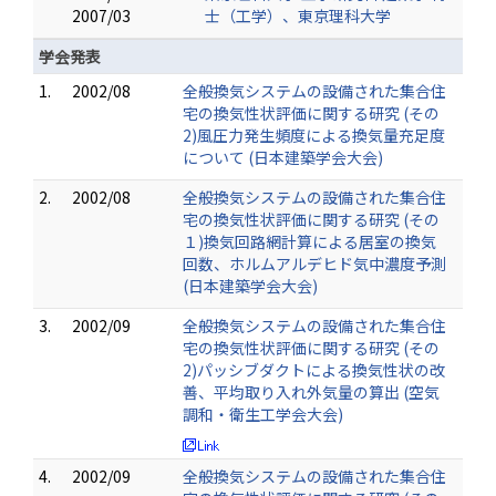
2007/03
士（工学）、東京理科大学
学会発表
1.
2002/08
全般換気システムの設備された集合住
宅の換気性状評価に関する研究 (その
2)風圧力発生頻度による換気量充足度
について (日本建築学会大会)
2.
2002/08
全般換気システムの設備された集合住
宅の換気性状評価に関する研究 (その
１)換気回路網計算による居室の換気
回数、ホルムアルデヒド気中濃度予測
(日本建築学会大会)
3.
2002/09
全般換気システムの設備された集合住
宅の換気性状評価に関する研究 (その
2)パッシブダクトによる換気性状の改
善、平均取り入れ外気量の算出 (空気
調和・衛生工学会大会)
4.
2002/09
全般換気システムの設備された集合住