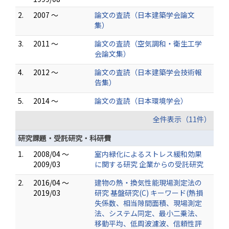
2.
2007 ～
論文の査読（日本建築学会論文
集）
3.
2011 ～
論文の査読（空気調和・衛生工学
会論文集）
4.
2012 ～
論文の査読（日本建築学会技術報
告集）
5.
2014 ～
論文の査読（日本環境学会）
全件表示（11件）
研究課題・受託研究・科研費
1.
2008/04 ～
室内緑化によるストレス緩和効果
2009/03
に関する研究 企業からの受託研究
2.
2016/04 ～
建物の熱・換気性能現場測定法の
2019/03
研究 基盤研究(C) キーワード(熱損
失係数、相当隙間面積、現場測定
法、システム同定、最小二乗法、
移動平均、低周波濾波、信頼性評