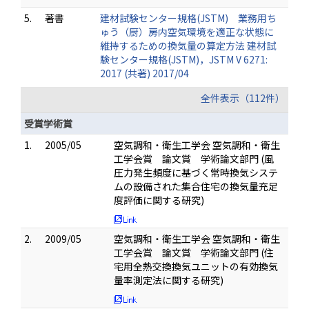
5.
著書
建材試験センター規格(JSTM) 業務用ち
ゅう（厨）房内空気環境を適正な状態に
維持するための換気量の算定方法 建材試
験センター規格(JSTM)，JSTM V 6271:
2017 (共著) 2017/04
全件表示（112件）
受賞学術賞
1.
2005/05
空気調和・衛生工学会 空気調和・衛生
工学会賞 論文賞 学術論文部門 (風
圧力発生頻度に基づく常時換気システ
ムの設備された集合住宅の換気量充足
度評価に関する研究)
2.
2009/05
空気調和・衛生工学会 空気調和・衛生
工学会賞 論文賞 学術論文部門 (住
宅用全熱交換換気ユニットの有効換気
量率測定法に関する研究)