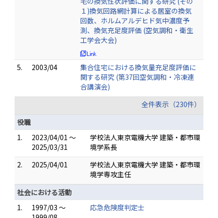
宅の換気性状評価に関する研究 (その
１)換気回路網計算による居室の換気
回数、ホルムアルデヒド気中濃度予
測、換気充足度評価 (空気調和・衛生
工学会大会)
5.
2003/04
集合住宅における換気量充足度評価に
関する研究 (第37回空気調和・冷凍連
合講演会)
全件表示（230件）
役職
1.
2023/04/01 ～
学校法人東京電機大学 建築・都市環
2025/03/31
境学系長
2.
2025/04/01
学校法人東京電機大学 建築・都市環
境学専攻主任
社会における活動
1.
1997/03 ～
応急危険度判定士
1999/08