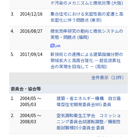
ド汚染のメカニズムと換気対策 (大阪)
3.
2014/12/16
集合住宅における気密性能の変遷と高
気密化に伴う問題点 (東京)
4.
2016/08/27
換気効率研究の動向と換気システムの
実態・問題点 (福岡)
5.
2017/09/14
新技術との連携による建築設備分野の
領域拡大と高度合理化 － 超低炭素社
会の実現を目指して － (高知)
全件表示（13件）
委員会・協会等
1.
2004/05 ～
建築・省エネルギー機構 自立循
2005/03
環型住宅開発委員会WG 委員
2.
2004/05 ～
空気調和衛生工学会 コミッショ
2008/03
ニング委員会試運転調整／機能性
能試験検討小委員会 委員