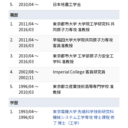
5.
2010/04 ～
日本地震工学会
職歴
1.
2011/04 ～
東京都市大学 大学院工学研究科 共
2016/03
同原子力専攻 准教授
2.
2011/04 ～
早稲田大学大学院共同原子力専攻
2016/03
客員准教授
3.
2010/04 ～
東京都市大学 工学部原子力安全工
2016/03
学科 准教授
4.
2002/08 ～
Imperial College 客員研究員
2002/11
5.
1996/04 ～
東京都立産業技術高等専門学校 准
2010/03
教授
学歴
1.
1993/04～
東京電機大学 先端科学技術研究科
1996/03
機械システム工学専攻 博士課程 修
了 博士（工学）