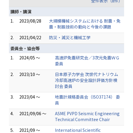
全件表示（8件）
講師・講演
1.
2023/08/28
大規模機械システムにおける 耐震・免
震・制振技術の動向と今後の課題
2.
2021/04/22
防災・減災と機械工学
委員会・協会等
1.
2024/05 ～
高速炉免震研究会／3次元免震ＷＧ
委員
2.
2023/10 ～
日本原子力学会 次世代ナトリウム
冷却高速炉の安全設計評価方針検
討会 委員
3.
2023/04 ～
地震計規格委員会（ISO37174） 委
員
4.
2021/09/06 ～
ASME PVPD Seismic Engineering
Technical Committee Chair
5.
2021/09 ～
International Scientific