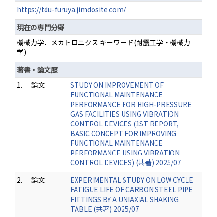
https://tdu-furuya.jimdosite.com/
現在の専門分野
機械力学、メカトロニクス キーワード(耐震工学・機械力
学)
著書・論文歴
1.
論文
STUDY ON IMPROVEMENT OF
FUNCTIONAL MAINTENANCE
PERFORMANCE FOR HIGH-PRESSURE
GAS FACILITIES USING VIBRATION
CONTROL DEVICES (1ST REPORT,
BASIC CONCEPT FOR IMPROVING
FUNCTIONAL MAINTENANCE
PERFORMANCE USING VIBRATION
CONTROL DEVICES) (共著) 2025/07
2.
論文
EXPERIMENTAL STUDY ON LOW CYCLE
FATIGUE LIFE OF CARBON STEEL PIPE
FITTINGS BY A UNIAXIAL SHAKING
TABLE (共著) 2025/07