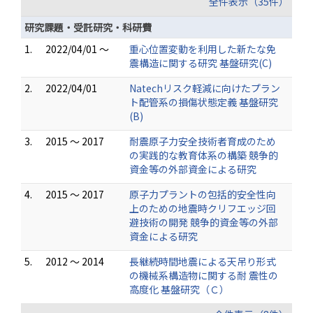
全件表示（35件）
研究課題・受託研究・科研費
1.
2022/04/01 ～
重心位置変動を利用した新たな免
震構造に関する研究 基盤研究(C)
2.
2022/04/01
Natechリスク軽減に向けたプラン
ト配管系の損傷状態定義 基盤研究
(B)
3.
2015 ～ 2017
耐震原子力安全技術者育成のため
の実践的な教育体系の構築 競争的
資金等の外部資金による研究
4.
2015 ～ 2017
原子力プラントの包括的安全性向
上のための地震時クリフエッジ回
避技術の開発 競争的資金等の外部
資金による研究
5.
2012 ～ 2014
長継続時間地震による天吊り形式
の機械系構造物に関する耐 震性の
高度化 基盤研究（Ｃ）