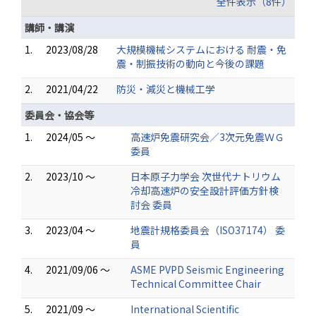
全件表示（8件）
講師・講演
1.
2023/08/28
大規模機械システムにおける 耐震・免
震・制振技術の動向と今後の課題
2.
2021/04/22
防災・減災と機械工学
委員会・協会等
1.
2024/05 ～
高速炉免震研究会／3次元免震ＷＧ
委員
2.
2023/10 ～
日本原子力学会 次世代ナトリウム
冷却高速炉の安全設計評価方針検
討会 委員
3.
2023/04 ～
地震計規格委員会（ISO37174） 委
員
4.
2021/09/06 ～
ASME PVPD Seismic Engineering
Technical Committee Chair
5.
2021/09 ～
International Scientific