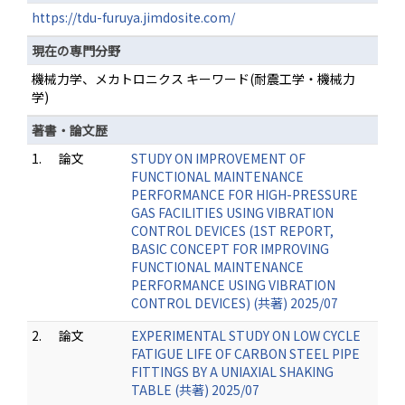
https://tdu-furuya.jimdosite.com/
現在の専門分野
機械力学、メカトロニクス キーワード(耐震工学・機械力
学)
著書・論文歴
1.
論文
STUDY ON IMPROVEMENT OF
FUNCTIONAL MAINTENANCE
PERFORMANCE FOR HIGH-PRESSURE
GAS FACILITIES USING VIBRATION
CONTROL DEVICES (1ST REPORT,
BASIC CONCEPT FOR IMPROVING
FUNCTIONAL MAINTENANCE
PERFORMANCE USING VIBRATION
CONTROL DEVICES) (共著) 2025/07
2.
論文
EXPERIMENTAL STUDY ON LOW CYCLE
FATIGUE LIFE OF CARBON STEEL PIPE
FITTINGS BY A UNIAXIAL SHAKING
TABLE (共著) 2025/07