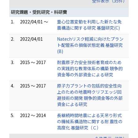
全件表示（35件）
研究課題・受託研究・科研費
1.
2022/04/01 ～
重心位置変動を利用した新たな免
震構造に関する研究 基盤研究(C)
2.
2022/04/01
Natechリスク軽減に向けたプラン
ト配管系の損傷状態定義 基盤研究
(B)
3.
2015 ～ 2017
耐震原子力安全技術者育成のため
の実践的な教育体系の構築 競争的
資金等の外部資金による研究
4.
2015 ～ 2017
原子力プラントの包括的安全性向
上のための地震時クリフエッジ回
避技術の開発 競争的資金等の外部
資金による研究
5.
2012 ～ 2014
長継続時間地震による天吊り形式
の機械系構造物に関する耐 震性の
高度化 基盤研究（Ｃ）