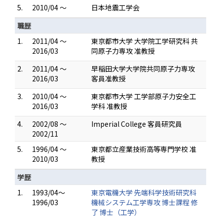
5.
2010/04 ～
日本地震工学会
職歴
1.
2011/04 ～
東京都市大学 大学院工学研究科 共
2016/03
同原子力専攻 准教授
2.
2011/04 ～
早稲田大学大学院共同原子力専攻
2016/03
客員准教授
3.
2010/04 ～
東京都市大学 工学部原子力安全工
2016/03
学科 准教授
4.
2002/08 ～
Imperial College 客員研究員
2002/11
5.
1996/04 ～
東京都立産業技術高等専門学校 准
2010/03
教授
学歴
1.
1993/04～
東京電機大学 先端科学技術研究科
1996/03
機械システム工学専攻 博士課程 修
了 博士（工学）