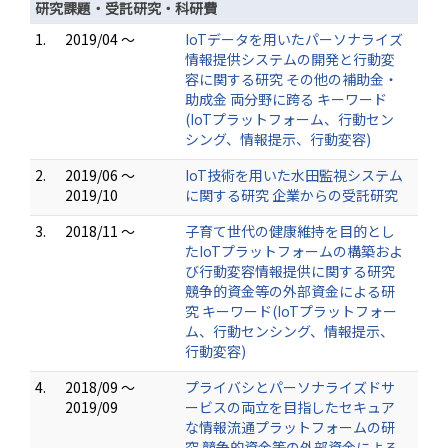
研究課題・受託研究・科研費
1.
2019/04 ～
IoTデータを用いたパーソナライズ
情報提供システムの開発と行動変
容に関する研究 その他の補助金・
助成金 両分野に跨る キーワード
(IoTプラットフォーム、行動セン
シング、情報提示、行動変容)
2.
2019/06 ～
IoT技術を用いた水田監視システム
2019/10
に関する研究 企業からの受託研究
3.
2018/11 ～
子育て世代の健康維持を目的とし
たIoTプラットフォームの構築およ
び行動変容情報提供に関する研究
競争的資金等の外部資金による研
究 キーワード(IoTプラットフォー
ム、行動センシング、情報提示、
行動変容)
4.
2018/09 ～
プライバシとパーソナライズドサ
2019/09
ービスの両立を目指したセキュア
な情報流通プラットフォームの研
究 競争的資金等の外部資金による