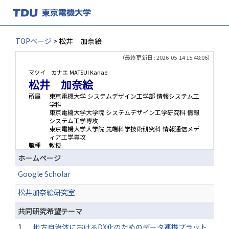
TOPページ
> 松井 加奈絵
（最終更新日 : 2026-05-14 15:48:06）
マツイ カナエ
MATSUI Kanae
松井 加奈絵
所属
東京電機大学 システムデザイン工学部 情報システム工
学科
東京電機大学大学院 システムデザイン工学研究科 情報
システム工学専攻
東京電機大学大学院 先端科学技術研究科 情報通信メデ
ィア工学専攻
職種
教授
ホームページ
Google Scholar
松井加奈絵研究室
共同研究希望テーマ
1.
地方自治体におけるDX化のためのデータ連携プラット