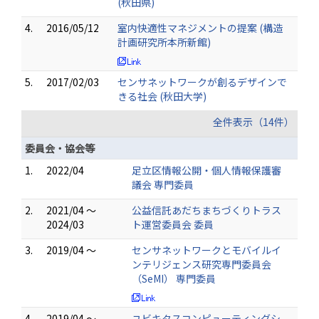
(秋田県)
4.
2016/05/12
室内快適性マネジメントの提案 (構造
計画研究所本所新館)
5.
2017/02/03
センサネットワークが創るデザインで
きる社会 (秋田大学)
全件表示（14件）
委員会・協会等
1.
2022/04
足立区情報公開・個人情報保護審
議会 専門委員
2.
2021/04 ～
公益信託あだちまちづくりトラス
2024/03
ト運営委員会 委員
3.
2019/04 ～
センサネットワークとモバイルイ
ンテリジェンス研究専門委員会
（SeMI） 専門委員
4.
2019/04 ～
ユビキタスコンピューティングシ