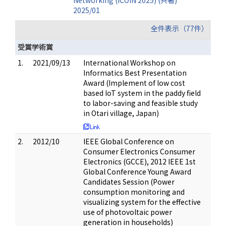
Networking (ICOIN 2025) (共著)
2025/01
全件表示（77件）
受賞学術賞
1.
2021/09/13
International Workshop on
Informatics Best Presentation
Award (Implement of low cost
based IoT system in the paddy field
to labor-saving and feasible study
in Otari village, Japan)
2.
2012/10
IEEE Global Conference on
Consumer Electronics Consumer
Electronics (GCCE), 2012 IEEE 1st
Global Conference Young Award
Candidates Session (Power
consumption monitoring and
visualizing system for the effective
use of photovoltaic power
generation in households)