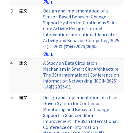
3.
論文
Design and Implementation of a
Sensor-Based Behavior Change
Support System for Continuous Skin
Care Activity Recognition and
Intervention International Journal of
Activity and Behavior Computing 2025
(1),1-26頁 (共著) 2025/06/05
4.
論文
A Study on Data Circulation
Mechanism in Smart City Architecture
The 39th International Conference on
Information Networking (ICOIN 2025)
(共著) 2025/01
5.
論文
Design and Implementation of a User-
Driven System for Continuous
Monitoring and Behavior Change
Support in Skin Condition
Improvement The 39th International
Conference on Information