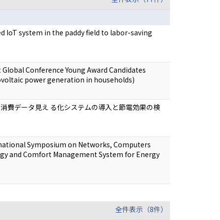
IoT system in the paddy field to labor-saving
t Global Conference Young Award Candidates
ovoltaic power generation in households)
力消費データ見え る化システムの導入と節電効果の検
national Symposium on Networks, Computers
ergy and Comfort Management System for Energy
全件表示（8件）