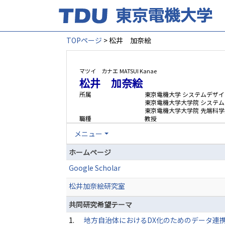
TOPページ
> 松井 加奈絵
マツイ カナエ
MATSUI Kanae
松井 加奈絵
所属
東京電機大学 システムデザイ
東京電機大学大学院 システ
東京電機大学大学院 先端科学
職種
教授
メニュー
ホームページ
Google Scholar
松井加奈絵研究室
共同研究希望テーマ
1.
地方自治体におけるDX化のためのデータ連