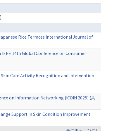
)
Japanese Rice Terraces International Journal of
25 IEEE 14th Global Conference on Consumer
kin Care Activity Recognition and Intervention
rence on Information Networking (ICOIN 2025) (共
hange Support in Skin Condition Improvement
全件表示（77件）