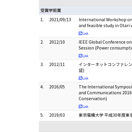
受賞学術賞
1.
2021/09/13
International Workshop on 
and feasible study in Otari 
2.
2012/10
IEEE Global Conference on
Session (Power consumption
3.
2012/11
インターネットコンファレン
証)
4.
2016/05
The International Sympos
and Communications 2016'
Conservation)
5.
2019/03
東京電機大学 平成30年度