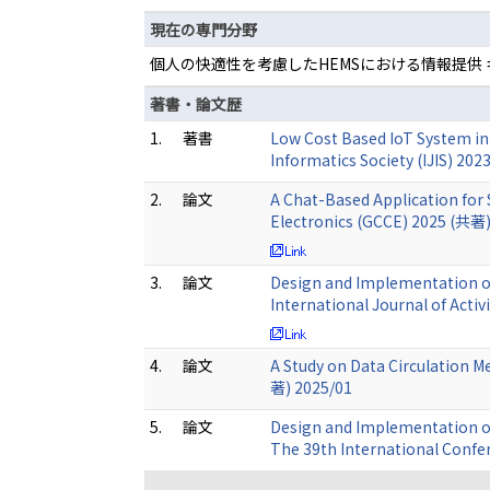
現在の専門分野
個人の快適性を考慮したHEMSにおける情報提供
著書・論文歴
1.
著書
Low Cost Based IoT System in 
Informatics Society (IJIS) 20
2.
論文
A Chat-Based Application for
Electronics (GCCE) 2025 (共著)
3.
論文
Design and Implementation of
International Journal of Act
4.
論文
A Study on Data Circulation 
著) 2025/01
5.
論文
Design and Implementation o
The 39th International Confe