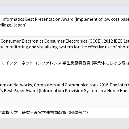
Informatics Best Presentation Award (Implement of low cost based 
village, Japan)
 Consumer Electronics Consumer Electronics (GCCE), 2012 IEEE 1s
 monitoring and visualizing system for the effective use of phot
ス インターネットコンファレンス 学生奨励賞受賞 (事業体における電
ium on Networks, Computers and Communications 2016 The Inter
s Best Paper Award (Information Provision System in a Home En
東京電機大学 研究・産官学連携貢献賞（団体部門）