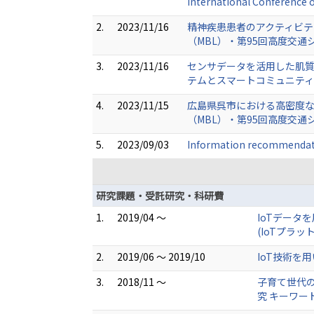
International Conference 
2.
2023/11/16
精神疾患患者のアクティビテ
（MBL）・第95回高度交通
3.
2023/11/16
センサデータを活用した肌質
テムとスマートコミュニティ（
4.
2023/11/15
広島県呉市における高密度な
（MBL）・第95回高度交通
5.
2023/09/03
Information recommendati
研究課題・受託研究・科研費
1.
2019/04 ～
IoTデータ
(IoTプラ
2.
2019/06 ～ 2019/10
IoT技術を
3.
2018/11 ～
子育て世代
究 キーワー