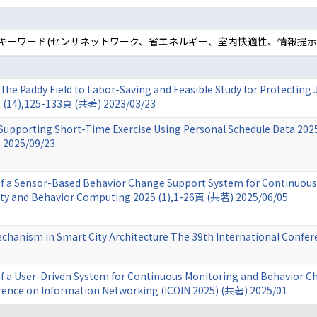
 キーワード(センサネットワーク、省エネルギー、室内快適性、情報提示
the Paddy Field to Labor-Saving and Feasible Study for Protecting 
23 (14),125-133頁 (共著) 2023/03/23
 Supporting Short-Time Exercise Using Personal Schedule Data 20
 2025/09/23
 a Sensor-Based Behavior Change Support System for Continuous S
ivity and Behavior Computing 2025 (1),1-26頁 (共著) 2025/06/05
Mechanism in Smart City Architecture The 39th International Confe
f a User-Driven System for Continuous Monitoring and Behavior C
rence on Information Networking (ICOIN 2025) (共著) 2025/01