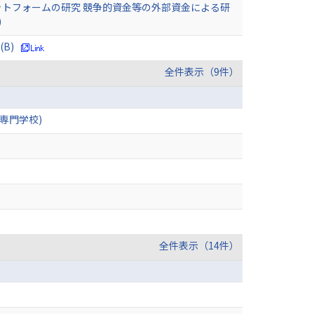
トフォームの研究 競争的資金等の外部資金による研
)
B)
全件表示（9件）
業高等専門学校)
全件表示（14件）