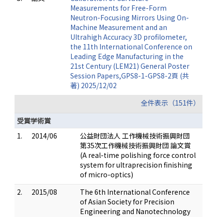
Measurements for Free-Form
Neutron-Focusing Mirrors Using On-
Machine Measurement and an
Ultrahigh Accuracy 3D profilometer,
the 11th International Conference on
Leading Edge Manufacturing in the
21st Century (LEM21) General Poster
Session Papers,GPS8-1-GPS8-2頁 (共
著) 2025/12/02
全件表示（151件）
受賞学術賞
1.
2014/06
公益財団法人 工作機械技術振興財団
第35次工作機械技術振興財団 論文賞
(A real-time polishing force control
system for ultraprecision finishing
of micro-optics)
2.
2015/08
The 6th International Conference
of Asian Society for Precision
Engineering and Nanotechnology