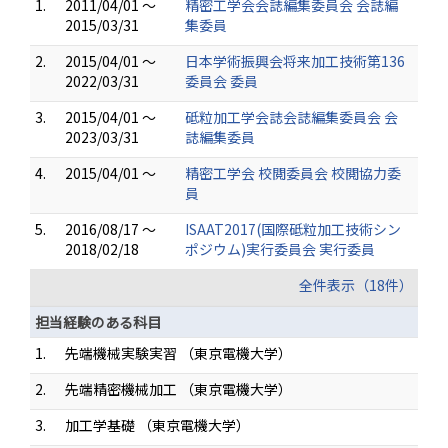
1.
2011/04/01 ～
精密工学会会誌編集委員会 会誌編
2015/03/31
集委員
2.
2015/04/01 ～
日本学術振興会将来加工技術第136
2022/03/31
委員会 委員
3.
2015/04/01 ～
砥粒加工学会誌会誌編集委員会 会
2023/03/31
誌編集委員
4.
2015/04/01 ～
精密工学会 校閲委員会 校閲協力委
員
5.
2016/08/17 ～
ISAAT2017(国際砥粒加工技術シン
2018/02/18
ポジウム)実行委員会 実行委員
全件表示（18件）
担当経験のある科目
1.
先端機械実験実習 （東京電機大学）
2.
先端精密機械加工 （東京電機大学）
3.
加工学基礎 （東京電機大学）