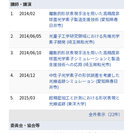
講師・講演
1.
2014/02
離散的形状表現手法を用いた高精度非
球面光学素子製造支援技術 (愛知県春
日井市)
2.
2014/06/05
光量子工学研究領域における先端光学
素子開発 (埼玉県和光市)
3.
2014/06/10
離散的形状表現手法を用いた高精度非
球面光学素子シミュレーションと製造
支援技術への応用 (埼玉県和光市)
4.
2014/12
中性子光学素子の形状誤差を考慮した
光線追跡シミュレーョン (愛知県春日
井市)
5.
2015/03
超精密加工と計測における形状表現と
光線追跡 (東洋大学)
全件表示（22件）
委員会・協会等