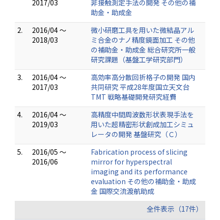
2017/03
非接触測定手法の開発 その他の補
助金・助成金
2.
2016/04 ～
微小研磨工具を用いた微結晶アル
2018/03
ミ合金のナノ精度鏡面加工 その他
の補助金・助成金 総合研究所一般
研究課題（基盤工学研究部門）
3.
2016/04 ～
高効率高分散回折格子の開発 国内
2017/03
共同研究 平成28年度国立天文台
TMT 戦略基礎開発研究経費
4.
2016/04 ～
高精度中間周波数形状表現手法を
2019/03
用いた超精密形状創成加工シミュ
レータの開発 基盤研究（Ｃ）
5.
2016/05 ～
Fabrication process of slicing
2016/06
mirror for hyperspectral
imaging and its performance
evaluation その他の補助金・助成
金 国際交流渡航助成
全件表示（17件）