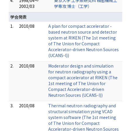
4.
1998/04～
東京大学 工学系研究科 精密機械工
2002/03
学専攻 博士（工学）
学会発表
1.
2010/08
A plan for compact accelerator -
based neutron source and detector
system at RIKEN (The 1st meeting
of The Union for Compact
Accelerator-driven Neutron Sources
(UCANS-I))
2.
2010/08
Moderator design and simulation
for neutron radiography using a
compact accelerator at RIKEN (The
1st meeting of The Union for
Compact Accelerator-driven
Neutron Sources (UCANS-I))
3.
2010/08
Thermal neutron radiography and
structural simulation ysing VCAD
system software (The 1st meeting
of The Union for Compact
Accelerator-driven Neutron Sources