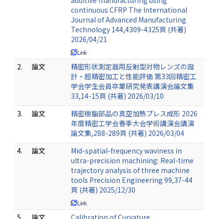
additive manufacturing using
continuous CFRP The International
Journal of Advanced Manufacturing
Technology 144,4309-4325頁 (共著)
2026/04/21
2.
論文
精密形状測定器用反射型対物レンズの設
計・超精密加工と性能評価 第33回精密工
学会学生会員卒業研究発表講演会論文集
33,14-15頁 (共著) 2026/03/10
3.
論文
精密樹脂部品の真空加熱プレス成形 2026
年度精密工学会春季大会学術講演会講演
論文集,288-289頁 (共著) 2026/03/04
4.
論文
Mid-spatial-frequency waviness in
ultra-precision machining: Real-time
trajectory analysis of three machine
tools Precision Engineering 99,37-44
頁 (共著) 2025/12/30
5.
論文
Calibration of Curvature