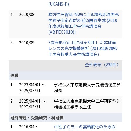
(UCANS-I))
4.
2010/08
異方性圧縮SLIM法による精密非球面光
学素子測定点群の近似曲面生成 (2010
年度砥粒加工学会学術講演会
(ABTEC2010))
5.
2010/09
3次元形状計測点群を利用した非球面
レンズの光学機能解析 (2010年度精密
工学会秋季大会学術講演会)
全件表示（238件）
役職
1.
2023/04/01 ～
学校法人東京電機大学 先端機械工学
2025/03/31
科長
2.
2025/04/01 ～
学校法人東京電機大学 工学研究科先
2027/03/31
端機械工学専攻主任
研究課題・受託研究・科研費
1.
2016/04 ～
中性子ミラーの高精度化のための