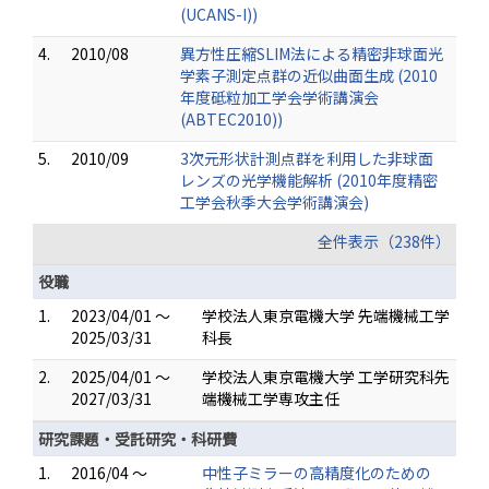
(UCANS-I))
4.
2010/08
異方性圧縮SLIM法による精密非球面光
学素子測定点群の近似曲面生成 (2010
年度砥粒加工学会学術講演会
(ABTEC2010))
5.
2010/09
3次元形状計測点群を利用した非球面
レンズの光学機能解析 (2010年度精密
工学会秋季大会学術講演会)
全件表示（238件）
役職
1.
2023/04/01 ～
学校法人東京電機大学 先端機械工学
2025/03/31
科長
2.
2025/04/01 ～
学校法人東京電機大学 工学研究科先
2027/03/31
端機械工学専攻主任
研究課題・受託研究・科研費
1.
2016/04 ～
中性子ミラーの高精度化のための