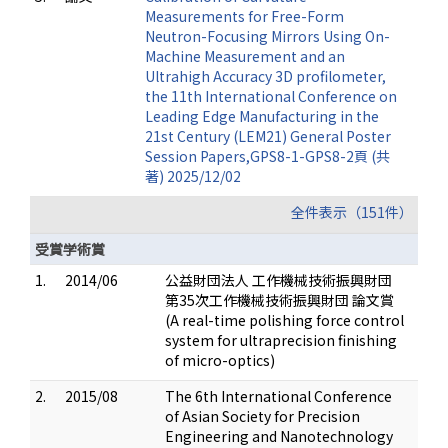
Measurements for Free-Form
Neutron-Focusing Mirrors Using On-
Machine Measurement and an
Ultrahigh Accuracy 3D profilometer,
the 11th International Conference on
Leading Edge Manufacturing in the
21st Century (LEM21) General Poster
Session Papers,GPS8-1-GPS8-2頁 (共
著) 2025/12/02
全件表示（151件）
受賞学術賞
1.
2014/06
公益財団法人 工作機械技術振興財団
第35次工作機械技術振興財団 論文賞
(A real-time polishing force control
system for ultraprecision finishing
of micro-optics)
2.
2015/08
The 6th International Conference
of Asian Society for Precision
Engineering and Nanotechnology