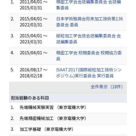
1.
2011/04/01 ～
精密工学会会誌編集委員会 会誌編
2015/03/31
集委員
2.
2015/04/01 ～
日本学術振興会将来加工技術第136
2022/03/31
委員会 委員
3.
2015/04/01 ～
砥粒加工学会誌会誌編集委員会 会
2023/03/31
誌編集委員
4.
2015/04/01 ～
精密工学会 校閲委員会 校閲協力委
員
5.
2016/08/17 ～
ISAAT2017(国際砥粒加工技術シン
2018/02/18
ポジウム)実行委員会 実行委員
全件表示（18件）
担当経験のある科目
1.
先端機械実験実習 （東京電機大学）
2.
先端精密機械加工 （東京電機大学）
3.
加工学基礎 （東京電機大学）