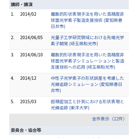
講師・講演
1.
2014/02
離散的形状表現手法を用いた高精度非
球面光学素子製造支援技術 (愛知県春
日井市)
2.
2014/06/05
光量子工学研究領域における先端光学
素子開発 (埼玉県和光市)
3.
2014/06/10
離散的形状表現手法を用いた高精度非
球面光学素子シミュレーションと製造
支援技術への応用 (埼玉県和光市)
4.
2014/12
中性子光学素子の形状誤差を考慮した
光線追跡シミュレーョン (愛知県春日
井市)
5.
2015/03
超精密加工と計測における形状表現と
光線追跡 (東洋大学)
全件表示（22件）
委員会・協会等