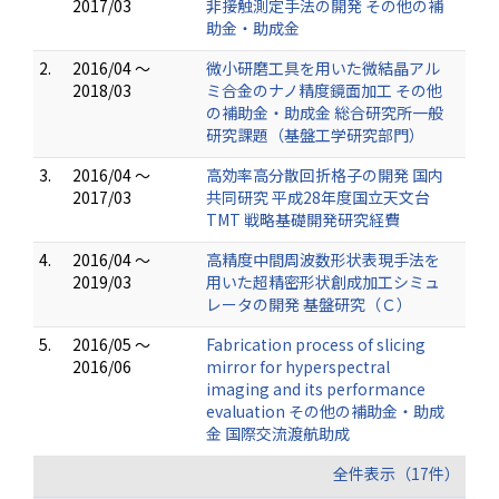
2017/03
非接触測定手法の開発 その他の補
助金・助成金
2.
2016/04 ～
微小研磨工具を用いた微結晶アル
2018/03
ミ合金のナノ精度鏡面加工 その他
の補助金・助成金 総合研究所一般
研究課題（基盤工学研究部門）
3.
2016/04 ～
高効率高分散回折格子の開発 国内
2017/03
共同研究 平成28年度国立天文台
TMT 戦略基礎開発研究経費
4.
2016/04 ～
高精度中間周波数形状表現手法を
2019/03
用いた超精密形状創成加工シミュ
レータの開発 基盤研究（Ｃ）
5.
2016/05 ～
Fabrication process of slicing
2016/06
mirror for hyperspectral
imaging and its performance
evaluation その他の補助金・助成
金 国際交流渡航助成
全件表示（17件）