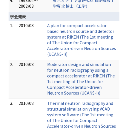
4.
1998/04～
東京大学 工学系研究科 精密機械工
2002/03
学専攻 博士（工学）
学会発表
1.
2010/08
A plan for compact accelerator -
based neutron source and detector
system at RIKEN (The 1st meeting
of The Union for Compact
Accelerator-driven Neutron Sources
(UCANS-I))
2.
2010/08
Moderator design and simulation
for neutron radiography using a
compact accelerator at RIKEN (The
1st meeting of The Union for
Compact Accelerator-driven
Neutron Sources (UCANS-I))
3.
2010/08
Thermal neutron radiography and
structural simulation ysing VCAD
system software (The 1st meeting
of The Union for Compact
Accelerator-driven Neutron Sources