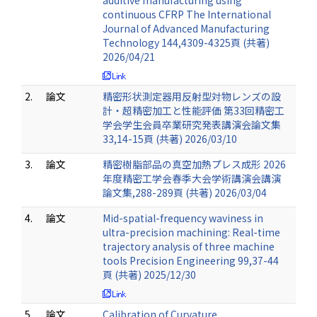
additive manufacturing using
continuous CFRP The International
Journal of Advanced Manufacturing
Technology 144,4309-4325頁 (共著)
2026/04/21
2.
論文
精密形状測定器用反射型対物レンズの設
計・超精密加工と性能評価 第33回精密工
学会学生会員卒業研究発表講演会論文集
33,14-15頁 (共著) 2026/03/10
3.
論文
精密樹脂部品の真空加熱プレス成形 2026
年度精密工学会春季大会学術講演会講演
論文集,288-289頁 (共著) 2026/03/04
4.
論文
Mid-spatial-frequency waviness in
ultra-precision machining: Real-time
trajectory analysis of three machine
tools Precision Engineering 99,37-44
頁 (共著) 2025/12/30
5.
論文
Calibration of Curvature