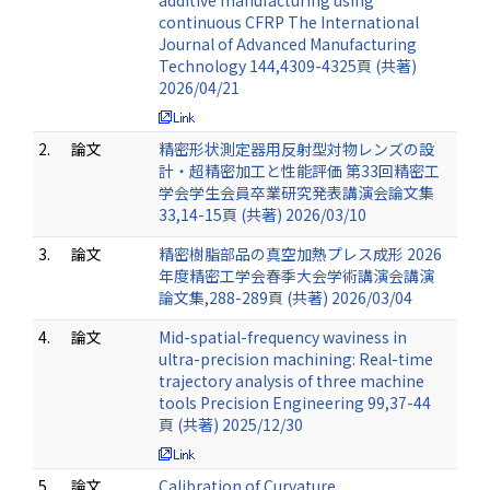
additive manufacturing using
continuous CFRP The International
Journal of Advanced Manufacturing
Technology 144,4309-4325頁 (共著)
2026/04/21
2.
論文
精密形状測定器用反射型対物レンズの設
計・超精密加工と性能評価 第33回精密工
学会学生会員卒業研究発表講演会論文集
33,14-15頁 (共著) 2026/03/10
3.
論文
精密樹脂部品の真空加熱プレス成形 2026
年度精密工学会春季大会学術講演会講演
論文集,288-289頁 (共著) 2026/03/04
4.
論文
Mid-spatial-frequency waviness in
ultra-precision machining: Real-time
trajectory analysis of three machine
tools Precision Engineering 99,37-44
頁 (共著) 2025/12/30
5.
論文
Calibration of Curvature