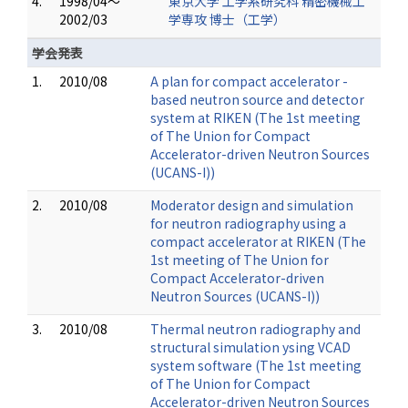
4.
1998/04～
東京大学 工学系研究科 精密機械工
2002/03
学専攻 博士（工学）
学会発表
1.
2010/08
A plan for compact accelerator -
based neutron source and detector
system at RIKEN (The 1st meeting
of The Union for Compact
Accelerator-driven Neutron Sources
(UCANS-I))
2.
2010/08
Moderator design and simulation
for neutron radiography using a
compact accelerator at RIKEN (The
1st meeting of The Union for
Compact Accelerator-driven
Neutron Sources (UCANS-I))
3.
2010/08
Thermal neutron radiography and
structural simulation ysing VCAD
system software (The 1st meeting
of The Union for Compact
Accelerator-driven Neutron Sources