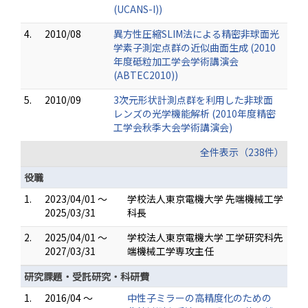
(UCANS-I))
4.
2010/08
異方性圧縮SLIM法による精密非球面光
学素子測定点群の近似曲面生成 (2010
年度砥粒加工学会学術講演会
(ABTEC2010))
5.
2010/09
3次元形状計測点群を利用した非球面
レンズの光学機能解析 (2010年度精密
工学会秋季大会学術講演会)
全件表示（238件）
役職
1.
2023/04/01 ～
学校法人東京電機大学 先端機械工学
2025/03/31
科長
2.
2025/04/01 ～
学校法人東京電機大学 工学研究科先
2027/03/31
端機械工学専攻主任
研究課題・受託研究・科研費
1.
2016/04 ～
中性子ミラーの高精度化のための