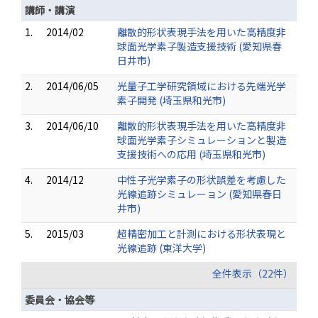
講師・講演
1.
2014/02
離散的形状表現手法を用いた高精度非
球面光学素子製造支援技術 (愛知県春
日井市)
2.
2014/06/05
光量子工学研究領域における先端光学
素子開発 (埼玉県和光市)
3.
2014/06/10
離散的形状表現手法を用いた高精度非
球面光学素子シミュレーションと製造
支援技術への応用 (埼玉県和光市)
4.
2014/12
中性子光学素子の形状誤差を考慮した
光線追跡シミュレーョン (愛知県春日
井市)
5.
2015/03
超精密加工と計測における形状表現と
光線追跡 (東洋大学)
全件表示（22件）
委員会・協会等