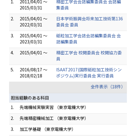
1.
2011/04/01 ～
精密工学会会誌編集委員会 会誌編
2015/03/31
集委員
2.
2015/04/01 ～
日本学術振興会将来加工技術第136
2022/03/31
委員会 委員
3.
2015/04/01 ～
砥粒加工学会誌会誌編集委員会 会
2023/03/31
誌編集委員
4.
2015/04/01 ～
精密工学会 校閲委員会 校閲協力委
員
5.
2016/08/17 ～
ISAAT2017(国際砥粒加工技術シン
2018/02/18
ポジウム)実行委員会 実行委員
全件表示（18件）
担当経験のある科目
1.
先端機械実験実習 （東京電機大学）
2.
先端精密機械加工 （東京電機大学）
3.
加工学基礎 （東京電機大学）