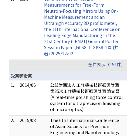
Measurements for Free-Form
Neutron-Focusing Mirrors Using On-
Machine Measurement and an
Ultrahigh Accuracy 3D profilometer,
the 11th International Conference on
Leading Edge Manufacturing in the
21st Century (LEM21) General Poster
Session Papers,GPS8-1-GPS8-2頁 (共
著) 2025/12/02
全件表示（151件）
受賞学術賞
1.
2014/06
公益財団法人 工作機械技術振興財団
第35次工作機械技術振興財団 論文賞
(A real-time polishing force control
system for ultraprecision finishing
of micro-optics)
2.
2015/08
The 6th International Conference
of Asian Society for Precision
Engineering and Nanotechnology