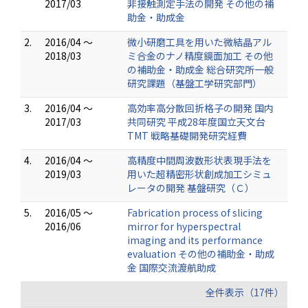
2017/03
非接触測定手法の開発 その他の補
助金・助成金
2.
2016/04 ～
微小研磨工具を用いた微結晶アル
2018/03
ミ合金のナノ精度鏡面加工 その他
の補助金・助成金 総合研究所一般
研究課題（基盤工学研究部門）
3.
2016/04 ～
高効率高分散回折格子の開発 国内
2017/03
共同研究 平成28年度国立天文台
TMT 戦略基礎開発研究経費
4.
2016/04 ～
高精度中間周波数形状表現手法を
2019/03
用いた超精密形状創成加工シミュ
レータの開発 基盤研究（Ｃ）
5.
2016/05 ～
Fabrication process of slicing
2016/06
mirror for hyperspectral
imaging and its performance
evaluation その他の補助金・助成
金 国際交流渡航助成
全件表示（17件）