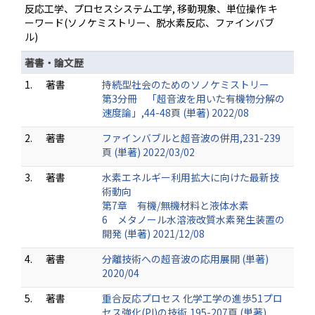
反応工学、プロセスシステム工学, 移動現象、単位操作 キ
ーワード(ソノケミストリー、脱水素反応、ファインバブ
ル)
著書・論文歴
1.
著書
持続型社会のためのソノケミストリー
第3分冊 「超音波を用いた有機物分解の
速度論」,44-48頁 (単著) 2022/08
2.
著書
ファインバブルと超音波の併用,231-239
頁 (単著) 2022/03/02
3.
著書
水素エネルギー利用拡大に向けた最新技
術動向
第7章 有機/無機材料と液体水素
6 メタノール水溶液改質水素発生装置の
開発 (単著) 2021/12/08
4.
著書
分離技術への超音波の応用展開 (単著)
2020/04
5.
著書
重合反応プロセス 化学工学の進歩51プロ
セス強化(PI)の技術,195-207頁 (単著)