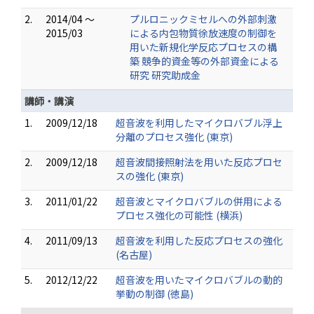
2.
2014/04 ～
プルロニックミセルへの外部刺激
2015/03
による内包物質徐放速度の制御を
用いた新規化学反応プロセスの構
築 競争的資金等の外部資金による
研究 研究助成金
講師・講演
1.
2009/12/18
超音波を利用したマイクロバブル浮上
分離のプロセス強化 (東京)
2.
2009/12/18
超音波間接照射法を用いた反応プロセ
スの強化 (東京)
3.
2011/01/22
超音波とマイクロバブルの併用による
プロセス強化の可能性 (横浜)
4.
2011/09/13
超音波を利用した反応プロセスの強化
(名古屋)
5.
2012/12/22
超音波を用いたマイクロバブルの動的
挙動の制御 (徳島)