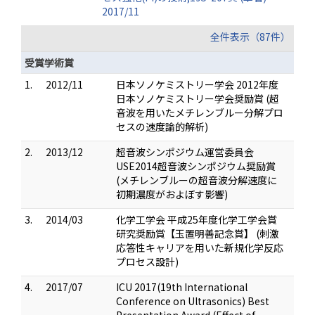
2017/11
全件表示（87件）
受賞学術賞
1.
2012/11
日本ソノケミストリー学会 2012年度
日本ソノケミストリー学会奨励賞 (超
音波を用いたメチレンブルー分解プロ
セスの速度論的解析)
2.
2013/12
超音波シンポジウム運営委員会
USE2014超音波シンポジウム奨励賞
(メチレンブルーの超音波分解速度に
初期濃度がおよぼす影響)
3.
2014/03
化学工学会 平成25年度化学工学会賞
研究奨励賞【玉置明善記念賞】 (刺激
応答性キャリアを用いた新規化学反応
プロセス設計)
4.
2017/07
ICU 2017(19th International
Conference on Ultrasonics) Best
Presentation Award (Effect of