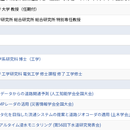
 大学 教授（任期付）
研究所 総合研究所 総合研究所 特別専任教授
学系研究科 博士（工学）
 工学研究科 電気工学 修士課程 修了 工学修士
データからの道路開通予測 (人工知能学会全国大会)
Pレーダの活用 (災害情報学会全国大会)
タ化を目指した流通システムの提案と道路ジオコーダの適用 (土木学会
アルタイム浸水モニタリング (第56回下水道研究発表会)