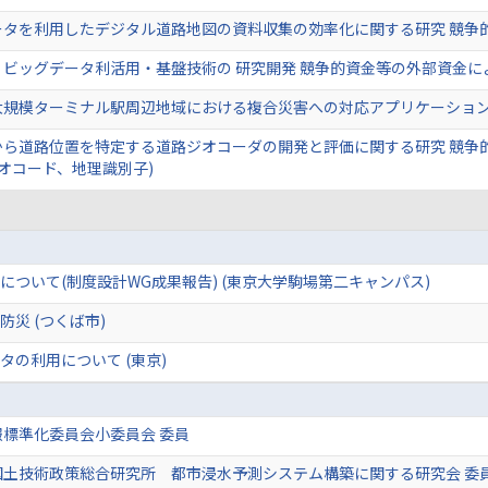
ータを利用したデジタル道路地図の資料収集の効率化に関する研究 競争
ビッグデータ利活用・基盤技術の 研究開発 競争的資金等の外部資金に
大規模ターミナル駅周辺地域における複合災害への対応アプリケーション
ら道路位置を特定する道路ジオコーダの開発と評価に関する研究 競争的
ジオコード、地理識別子)
ついて(制度設計WG成果報告) (東京大学駒場第二キャンパス)
災 (つくば市)
の利用について (東京)
標準化委員会小委員会 委員
国土技術政策総合研究所 都市浸水予測システム構築に関する研究会 委