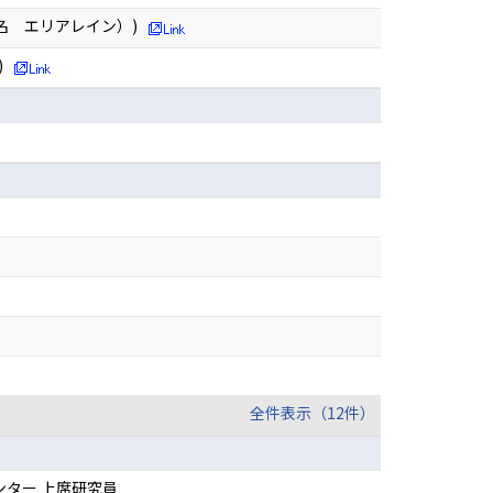
名 エリアレイン）)
)
全件表示（12件）
ター 上席研究員