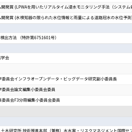
ム開発賞 (LPWAを用いたリアルタイム浸水モニタリング手法（システム
ム開発賞 (水検知器の限られた水位情報と雨量による道路冠水の水位予測
出方法 （特許第6751601号）
信学会
報学委員会インフラオープンデータ・ビッグデータ研究副小委員長
学委員会論文編集小委員会委員
集委員会F3分冊編集小委員会委員
人土木研究所 技術推進本部（兼務）水水害・リスクマネジメント国際セン