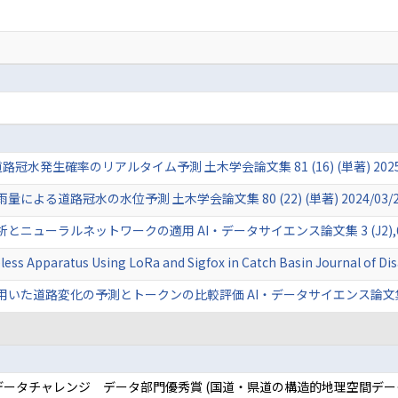
発生確率のリアルタイム予測 土木学会論文集 81 (16) (単著) 2025/
る道路冠水の水位予測 土木学会論文集 80 (22) (単著) 2024/03/2
ーラルネットワークの適用 AI・データサイエンス論文集 3 (J2),661-66
eless Apparatus Using LoRa and Sigfox in Catch Basin Journal of D
路変化の予測とトークンの比較評価 AI・データサイエンス論文集 1 (J1),1
データチャレンジ データ部門優秀賞 (国道・県道の構造的地理空間デー