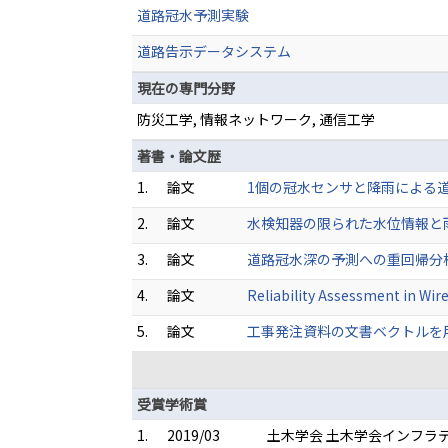
道路冠水予測実験
道路告示データシステム
現在の専門分野
防災工学, 情報ネットワーク, 通信工学
著書・論文歴
1.
論文
1個の冠水センサと降雨による道路冠水
2.
論文
水検知器の限られた水位情報と雨量によ
3.
論文
道路冠水深の予測への重回帰分析とニュ
4.
論文
Reliability Assessment in Wir
5.
論文
工事発注資料の文書ベクトルを用いた道
受賞学術賞
1.
2019/03
土木学会 土木学会インフラ