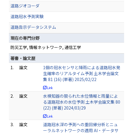
道路ジオコーダ
道路冠水予測実験
道路告示データシステム
現在の専門分野
防災工学, 情報ネットワーク, 通信工学
著書・論文歴
1.
論文
1個の冠水センサと降雨による道路冠水発
生確率のリアルタイム予測 土木学会論文
集 81 (16) (単著) 2025/02/22
2.
論文
水検知器の限られた水位情報と雨量によ
る道路冠水の水位予測 土木学会論文集 80
(22) (単著) 2024/03/29
3.
論文
道路冠水深の予測への重回帰分析とニュ
ーラルネットワークの適用 AI・データサ