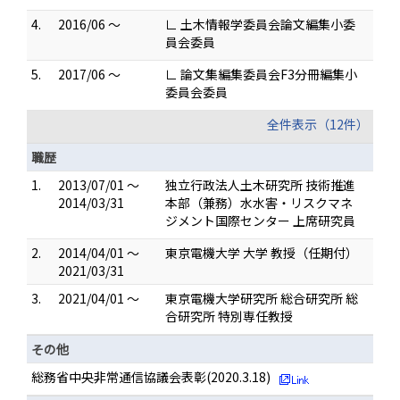
4.
2016/06 ～
∟ 土木情報学委員会論文編集小委
員会委員
5.
2017/06 ～
∟ 論文集編集委員会F3分冊編集小
委員会委員
全件表示（12件）
職歴
1.
2013/07/01 ～
独立行政法人土木研究所 技術推進
2014/03/31
本部（兼務）水水害・リスクマネ
ジメント国際センター 上席研究員
2.
2014/04/01 ～
東京電機大学 大学 教授（任期付）
2021/03/31
3.
2021/04/01 ～
東京電機大学研究所 総合研究所 総
合研究所 特別専任教授
その他
総務省中央非常通信協議会表彰(2020.3.18)