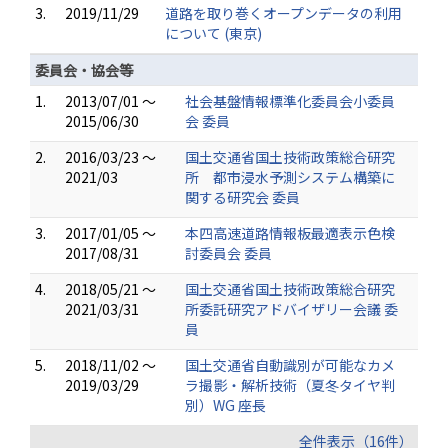
3.
2019/11/29
道路を取り巻くオープンデータの利用
について (東京)
委員会・協会等
1.
2013/07/01 ～
社会基盤情報標準化委員会小委員
2015/06/30
会 委員
2.
2016/03/23 ～
国土交通省国土技術政策総合研究
2021/03
所 都市浸水予測システム構築に
関する研究会 委員
3.
2017/01/05 ～
本四高速道路情報板最適表示色検
2017/08/31
討委員会 委員
4.
2018/05/21 ～
国土交通省国土技術政策総合研究
2021/03/31
所委託研究アドバイザリー会議 委
員
5.
2018/11/02 ～
国土交通省自動識別が可能なカメ
2019/03/29
ラ撮影・解析技術（夏冬タイヤ判
別）WG 座長
全件表示（16件）