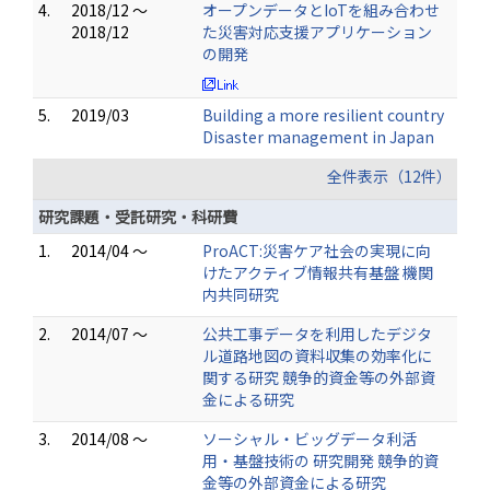
4.
2018/12 ～
オープンデータとIoTを組み合わせ
2018/12
た災害対応支援アプリケーション
の開発
5.
2019/03
Building a more resilient country
Disaster management in Japan
全件表示（12件）
研究課題・受託研究・科研費
1.
2014/04 ～
ProACT:災害ケア社会の実現に向
けたアクティブ情報共有基盤 機関
内共同研究
2.
2014/07 ～
公共工事データを利用したデジタ
ル道路地図の資料収集の効率化に
関する研究 競争的資金等の外部資
金による研究
3.
2014/08 ～
ソーシャル・ビッグデータ利活
用・基盤技術の 研究開発 競争的資
金等の外部資金による研究