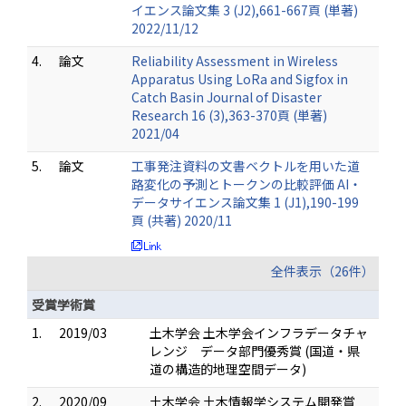
イエンス論文集 3 (J2),661-667頁 (単著)
2022/11/12
4.
論文
Reliability Assessment in Wireless
Apparatus Using LoRa and Sigfox in
Catch Basin Journal of Disaster
Research 16 (3),363-370頁 (単著)
2021/04
5.
論文
工事発注資料の文書ベクトルを用いた道
路変化の予測とトークンの比較評価 AI・
データサイエンス論文集 1 (J1),190-199
頁 (共著) 2020/11
全件表示（26件）
受賞学術賞
1.
2019/03
土木学会 土木学会インフラデータチャ
レンジ データ部門優秀賞 (国道・県
道の構造的地理空間データ)
2.
2020/09
土木学会 土木情報学システム開発賞