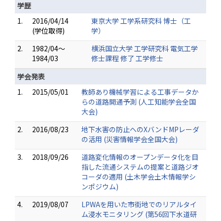
学歴
1.
2016/04/14
東京大学 工学系研究科 博士（工
(学位取得)
学）
2.
1982/04～
横浜国立大学 工学研究科 電気工学
1984/03
修士課程 修了 工学修士
学会発表
1.
2015/05/01
教師あり機械学習による工事データか
らの道路開通予測 (人工知能学会全国
大会)
2.
2016/08/23
地下水害の防止へのXバンドMPレーダ
の活用 (災害情報学会全国大会)
3.
2018/09/26
道路変化情報のオープンデータ化を目
指した流通システムの提案と道路ジオ
コーダの適用 (土木学会土木情報学シ
ンポジウム)
4.
2019/08/07
LPWAを用いた市街地でのリアルタイ
ム浸水モニタリング (第56回下水道研