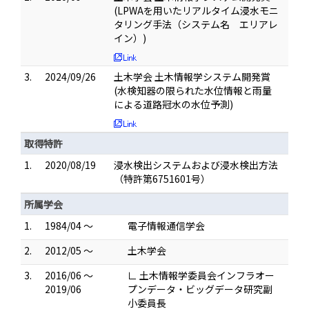
(LPWAを用いたリアルタイム浸水モニ
タリング手法（システム名 エリアレ
イン）)
3.
2024/09/26
土木学会 土木情報学システム開発賞
(水検知器の限られた水位情報と雨量
による道路冠水の水位予測)
取得特許
1.
2020/08/19
浸水検出システムおよび浸水検出方法
（特許第6751601号）
所属学会
1.
1984/04 ～
電子情報通信学会
2.
2012/05 ～
土木学会
3.
2016/06 ～
∟ 土木情報学委員会インフラオー
2019/06
プンデータ・ビッグデータ研究副
小委員長