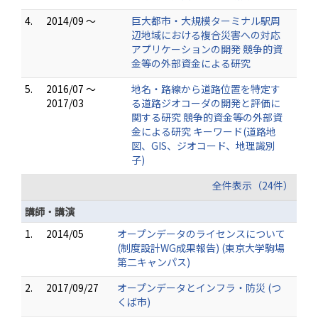
4.
2014/09 ～
巨大都市・大規模ターミナル駅周
辺地域における複合災害への対応
アプリケーションの開発 競争的資
金等の外部資金による研究
5.
2016/07 ～
地名・路線から道路位置を特定す
2017/03
る道路ジオコーダの開発と評価に
関する研究 競争的資金等の外部資
金による研究 キーワード(道路地
図、GIS、ジオコード、地理識別
子)
全件表示（24件）
講師・講演
1.
2014/05
オープンデータのライセンスについて
(制度設計WG成果報告) (東京大学駒場
第二キャンパス)
2.
2017/09/27
オープンデータとインフラ・防災 (つ
くば市)