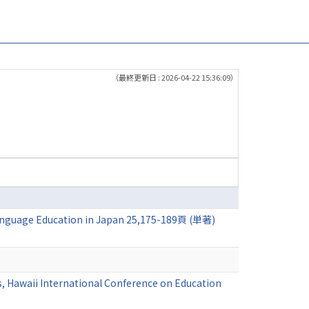
（最終更新日 : 2026-04-22 15:36:09）
Language Education in Japan 25,175-189頁 (単著)
, Hawaii International Conference on Education