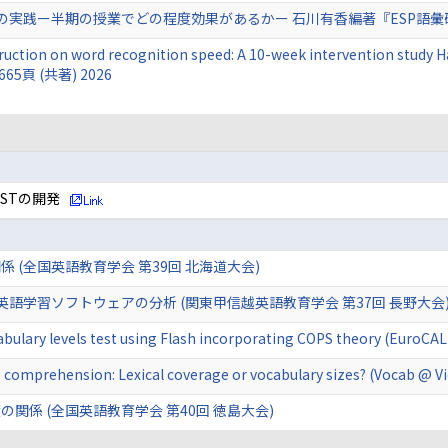
践ー半期の授業でどの程度効果があるかー 石川有香編著『ESP語彙研究の地
nstruction on word recognition speed: A 10-week intervention study
-665頁 (共著) 2026
STの開発
 (全国英語教育学会 第39回 北海道大会)
語学習ソフトウェアの分析 (関東甲信越英語教育学会 第37回 長野大会
abulary levels test using Flash incorporating COPS theory (EuroCAL
g comprehension: Lexical coverage or vocabulary sizes? (Vocab @ 
関係 (全国英語教育学会 第40回 徳島大会)