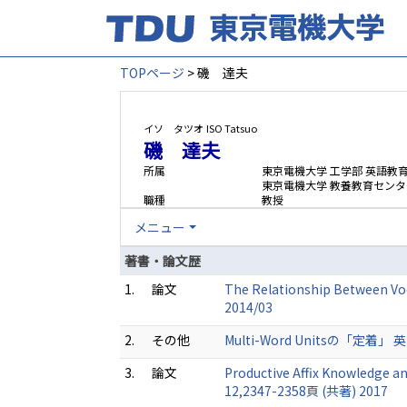
TOPページ
> 磯 達夫
イソ タツオ
ISO Tatsuo
磯 達夫
所属
東京電機大学 工学部 英語教
東京電機大学 教養教育センタ
職種
教授
メニュー
著書・論文歴
1.
論文
The Relationship Between Voc
2014/03
2.
その他
Multi-Word Unitsの「定着」 英語
3.
論文
Productive Affix Knowledge a
12,2347-2358頁 (共著) 2017