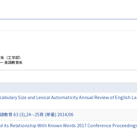
育系（工学部）
ー 英語教育系
abulary Size and Lexical Automaticity Annual Review of English 
教育 63 (3),24--25頁 (単著) 2014/06
nd its Relationship With Known Words 2017 Conference Proceedings