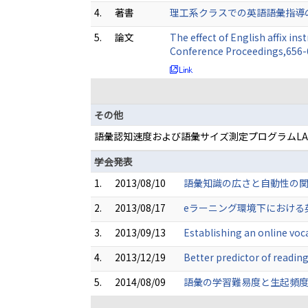
4.
著書
理工系クラスでの英語語彙指導の実
5.
論文
The effect of English affix i
Conference Proceedings,656
その他
語彙認知速度および語彙サイズ測定プログラムLA
学会発表
1.
2013/08/10
語彙知識の広さと自動性の関係
2.
2013/08/17
eラーニング環境下における英
3.
2013/09/13
Establishing an online voc
4.
2013/12/19
Better predictor of readin
5.
2014/08/09
語彙の学習難易度と生起頻度の