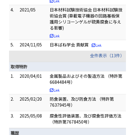
4.
2021/05
日本材料試験技術協会 日本材料試験技
術協会賞 (車載電子機器の回路基板保
護用シリコーンゲルが硫黄腐食に与え
る影響)
5.
2024/11/05
日本ばね学会 貢献賞
全件表示（13件）
取得特許
1.
2020/04/01
金属製品およびその製造方法 （特許第
6684484号）
2.
2025/02/20
防食装置、及び防食方法 （特許第
7637945号）
3.
2025/05/08
腐食性評価装置、及び腐食性評価方法
（特許第7678450号）
職歴