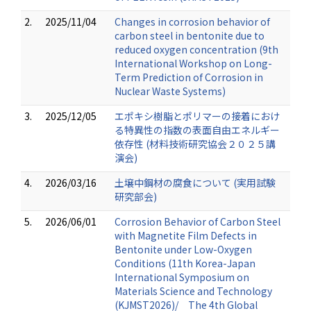
2.
2025/11/04
Changes in corrosion behavior of
carbon steel in bentonite due to
reduced oxygen concentration (9th
International Workshop on Long-
Term Prediction of Corrosion in
Nuclear Waste Systems)
3.
2025/12/05
エポキシ樹脂とポリマーの接着におけ
る特異性の指数の表面自由エネルギー
依存性 (材料技術研究協会２０２５講
演会)
4.
2026/03/16
土壌中鋼材の腐食について (実用試験
研究部会)
5.
2026/06/01
Corrosion Behavior of Carbon Steel
with Magnetite Film Defects in
Bentonite under Low-Oxygen
Conditions (11th Korea-Japan
International Symposium on
Materials Science and Technology
(KJMST2026)/ The 4th Global