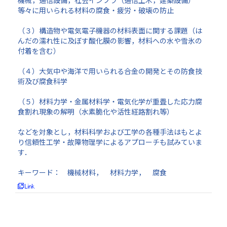
機械，通信設備，社会インフラ（通信土木，建築設備）
等々に用いられる材料の腐食・疲労・破壊の防止
（３）構造物や電気電子機器の材料表面に関する課題（は
んだの濡れ性に及ぼす酸化膜の影響，材料への水や雪氷の
付着を含む）
（４）大気中や海洋で用いられる合金の開発とその防食技
術及び腐食科学
（５）材料力学・金属材料学・電気化学が重畳した応力腐
食割れ現象の解明（水素脆化や活性経路割れ等）
などを対象とし，材料科学および工学の各種手法はもとよ
り信頼性工学・故障物理学によるアプローチも試みていま
す．
キーワード： 機械材料， 材料力学， 腐食