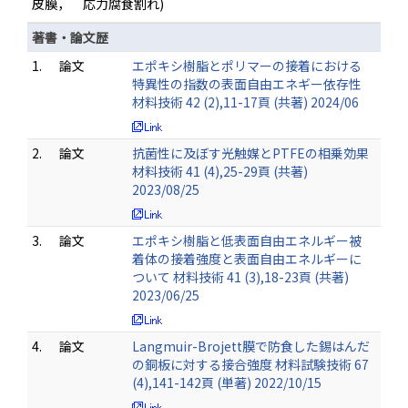
皮膜， 応力腐食割れ)
著書・論文歴
1.
論文
エポキシ樹脂とポリマーの接着における
特異性の指数の表面自由エネギー依存性
材料技術 42 (2),11-17頁 (共著) 2024/06
2.
論文
抗菌性に及ぼす光触媒とPTFEの相乗効果
材料技術 41 (4),25-29頁 (共著)
2023/08/25
3.
論文
エポキシ樹脂と低表面自由エネルギー被
着体の接着強度と表面自由エネルギーに
ついて 材料技術 41 (3),18-23頁 (共著)
2023/06/25
4.
論文
Langmuir-Brojett膜で防食した錫はんだ
の銅板に対する接合強度 材料試験技術 67
(4),141-142頁 (単著) 2022/10/15