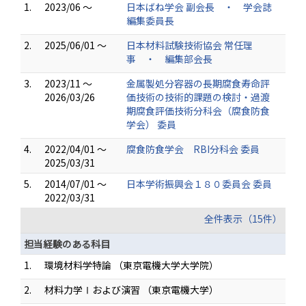
1.
2023/06 ～
日本ばね学会 副会長 ・ 学会誌
編集委員長
2.
2025/06/01 ～
日本材料試験技術協会 常任理
事 ・ 編集部会長
3.
2023/11 ～
金属製処分容器の長期腐食寿命評
2026/03/26
価技術の技術的課題の検討・過渡
期腐食評価技術分科会（腐食防食
学会） 委員
4.
2022/04/01 ～
腐食防食学会 RBI分科会 委員
2025/03/31
5.
2014/07/01 ～
日本学術振興会１８０委員会 委員
2022/03/31
全件表示（15件）
担当経験のある科目
1.
環境材料学特論 （東京電機大学大学院）
2.
材料力学Ⅰおよび演習 （東京電機大学）