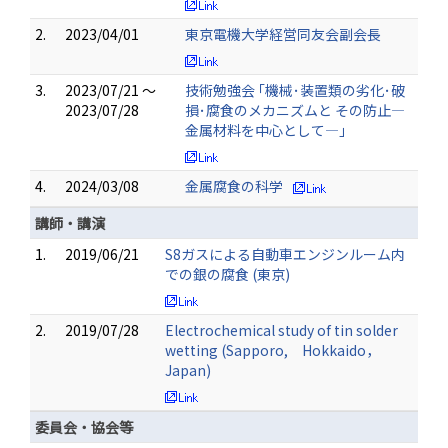
2.
2023/04/01
東京電機大学経営同友会副会長
3.
2023/07/21 ～
技術勉強会 ｢機械･装置類の劣化･破
2023/07/28
損･腐食のメカニズムと その防止—
金属材料を中心として—｣
4.
2024/03/08
金属腐食の科学
講師・講演
1.
2019/06/21
S8ガスによる自動車エンジンルーム内
での銀の腐食 (東京)
2.
2019/07/28
Electrochemical study of tin solder
wetting (Sapporo, Hokkaido，
Japan)
委員会・協会等