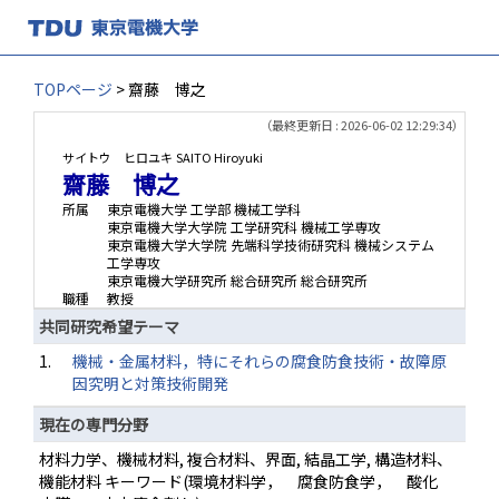
TOPページ
> 齋藤 博之
（最終更新日 : 2026-06-02 12:29:34）
サイトウ ヒロユキ
SAITO Hiroyuki
齋藤 博之
所属
東京電機大学 工学部 機械工学科
東京電機大学大学院 工学研究科 機械工学専攻
東京電機大学大学院 先端科学技術研究科 機械システム
工学専攻
東京電機大学研究所 総合研究所 総合研究所
職種
教授
共同研究希望テーマ
1.
機械・金属材料，特にそれらの腐食防食技術・故障原
因究明と対策技術開発
現在の専門分野
材料力学、機械材料, 複合材料、界面, 結晶工学, 構造材料、
機能材料 キーワード(環境材料学， 腐食防食学， 酸化