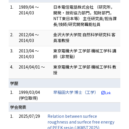
1.
1989/04 ～
日本電信電話株式会社 （研究所，
2014/03
開発・技術協力部門，知財部門，
NTT東日本等） 主任研究員/担当課
長/技師/研究開発職能社員
2.
2012/04 ～
金沢大学大学院 自然科学研究科 客
2014/03
員准教授
3.
2013/04 ～
東京電機大学 工学部 機械工学科 講
2014/03
師（非常勤）
4.
2014/04/01 ～
東京電機大学 工学部 機械工学科 教
授
学歴
1.
1999/03/04
早稲田大学 博士（工学）
(学位取得)
学会発表
1.
2025/07/29
Relation between surfece
roughness and surfece free energy
of PEEK resin (JKMST2025)