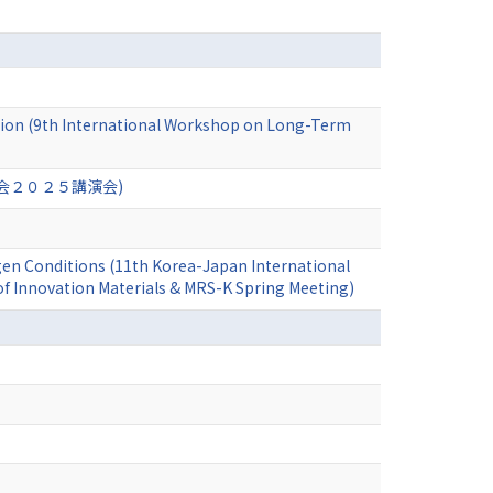
ation (9th International Workshop on Long-Term
会２０２５講演会)
gen Conditions (11th Korea-Japan International
 Innovation Materials & MRS-K Spring Meeting)