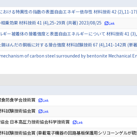
特異性の指数の表面自由エネギー依存性 材料技術 42 (2),11-17頁 (共
 材料技術 41 (4),25-29頁 (共著) 2023/08/25
着体の接着強度と表面自由エネルギーについて 材料技術 41 (3),18-23頁
した錫はんだの銅板に対する接合強度 材料試験技術 67 (4),141-142頁 (単著) 2
mechanism of carbon steel surrounded by bentonite Mechanical Eng
腐食防食学会技術賞
材料試験技術協会賞
協会 日本高圧力技術協会科学技術賞
材料試験技術協会賞 (車載電子機器の回路基板保護用シリコーンゲルが硫