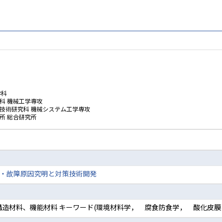
学科
科 機械工学専攻
技術研究科 機械システム工学専攻
所 総合研究所
・故障原因究明と対策技術開発
, 構造材料、機能材料 キーワード(環境材料学， 腐食防食学， 酸化皮