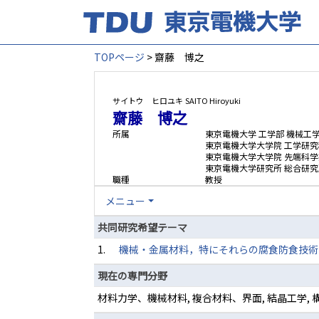
TOPページ
> 齋藤 博之
サイトウ ヒロユキ
SAITO Hiroyuki
齋藤 博之
所属
東京電機大学 工学部 機械工
東京電機大学大学院 工学研究
東京電機大学大学院 先端科学
東京電機大学研究所 総合研究
職種
教授
メニュー
共同研究希望テーマ
1.
機械・金属材料，特にそれらの腐食防食技術
現在の専門分野
材料力学、機械材料, 複合材料、界面, 結晶工学