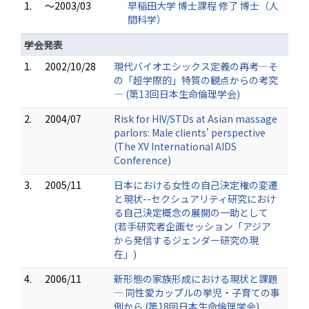
1.
～2003/03
早稲田大学 博士課程 修了 博士（人
間科学）
学会発表
1.
2002/10/28
現代バイオエシックス定義の再考―そ
の「超学際的」特質の観点からの考究
― (第13回日本生命倫理学会)
2.
2004/07
Risk for HIV/STDs at Asian massage
parlors: Male clients' perspective
(The XV International AIDS
Conference)
3.
2005/11
日本における女性の自己決定権の変遷
と現状--セクシュアリティ研究におけ
る自己決定概念の展開の一助として
(若手研究者企画セッション「アジア
から発信するジェンダー研究の現
在」)
4.
2006/11
新形態の家族形成における現状と課題
― 同性愛カップルの挙児・子育ての事
例から (第18回日本生命倫理学会)