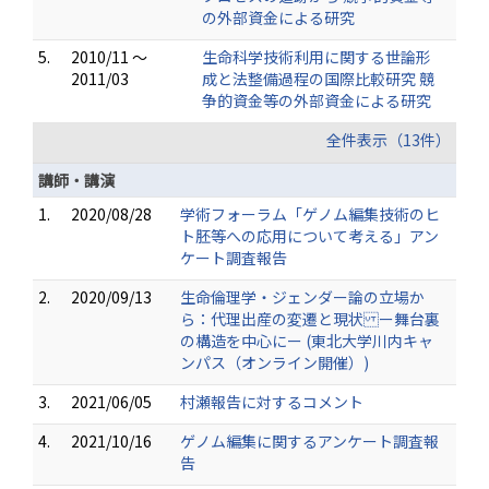
の外部資金による研究
5.
2010/11 ～
生命科学技術利用に関する世論形
2011/03
成と法整備過程の国際比較研究 競
争的資金等の外部資金による研究
全件表示（13件）
講師・講演
1.
2020/08/28
学術フォーラム「ゲノム編集技術のヒ
ト胚等への応用について考える」アン
ケート調査報告
2.
2020/09/13
生命倫理学・ジェンダー論の立場か
ら：代理出産の変遷と現状 ー舞台裏
の構造を中心にー (東北大学川内キャ
ンパス（オンライン開催）)
3.
2021/06/05
村瀬報告に対するコメント
4.
2021/10/16
ゲノム編集に関するアンケート調査報
告