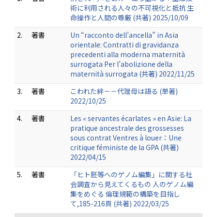
術に利用される人々の不可視化と抵抗 生
命操作と人間の尊厳 (共著) 2025/10/09
2.
著書
Un “racconto dell’ancella” in Asia
orientale: Contratti di gravidanza
precedenti alla moderna maternità
surrogata Per l’abolizione della
maternità surrogata (共著) 2022/11/25
3.
著書
こわれた絆－－代理母は語る (単著)
2022/10/25
4.
著書
Les « servantes écarlates » en Asie: La
pratique ancestrale des grossesses
sous contrat Ventres à louer：Une
critique féministe de la GPA (共著)
2022/04/15
5.
著書
「ヒト胚等へのゲノム編集」に関する社
会調査から見えてくるもの 人のゲノム編
集をめぐる 倫理規範の構築を目指し
て,185-216頁 (共著) 2022/03/25