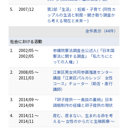
5.
2007/12
第2部「生活」：妊娠・子育て (同性カ
ップルの生活と制度－聞き取り調査か
ら考える現在と未来－)
全件表示（44件）
社会における活動
1.
2002/05 ～
参議院憲法調査会公述人(『日本国
2002/05
憲法に関する調査』「私たちにと
っての人権」）
2.
2008/05 ～
江東区男女共同参画推進センター
2011/03
講座「江東区パルカレッジ 女性
コース」チューター（助言・進行
講師）
3.
2014/09 ～
『卵子提供ーー美談の裏側』日本
2014/09
語版制作の経緯と卵子提供の現状
4.
2014/11 ～
産む、産まない、生まれる命を考
2014/11
える～ 女性のからだと生殖医療 ～