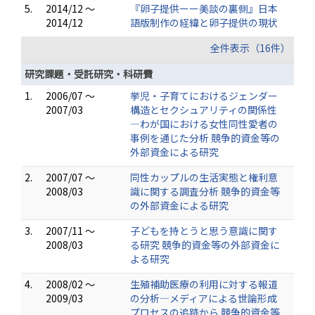
5.
2014/12 ～
『卵子提供ーー美談の裏側』日本
2014/12
語版制作の経緯と卵子提供の現状
全件表示（16件）
研究課題・受託研究・科研費
1.
2006/07 ～
挙児・子育てにおけるジェンダー
2007/03
構造とセクシュアリティの関係性
―わが国における女性同性愛者の
事例を通じた分析 競争的資金等の
外部資金による研究
2.
2007/07 ～
同性カップルの生活実態と権利意
2008/03
識に関する調査分析 競争的資金等
の外部資金による研究
3.
2007/11 ～
子どもを持とうと思う意識に関す
2008/03
る研究 競争的資金等の外部資金に
よる研究
4.
2008/02 ～
生殖補助医療の利用に対する報道
2009/03
の分析―メディアによる世論形成
プロセスの追跡から 競争的資金等