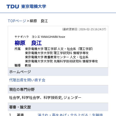
TOPページ
> 柳原 良江
（最終更新日 : 2026-02-25 16:24:37）
ヤナギハラ ヨシエ
YANAGIHARA Yosie
柳原 良江
所属
東京電機大学 理工学部 人文・社会系（理工学部）
東京電機大学大学院 理工学研究科 情報学専攻
東京電機大学 教養教育センター 人文・社会系
東京電機大学大学院 先端科学技術研究科 情報学専攻
職種
教授
ホームページ
代理出産を問い直す会
現在の専門分野
社会学, 科学社会学、科学技術史, ジェンダー
著書・論文歴
1.
著書
消され・声をあげ・立ち上がる：生殖技