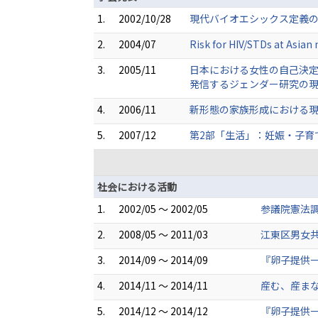
1.
2002/10/28
現代バイオエシックス定義の
2.
2004/07
Risk for HIV/STDs at Asian
3.
2005/11
日本における女性の自己決定
発信するジェンダー研究の現
4.
2006/11
新形態の家族形成における現
5.
2007/12
第2部「生活」：妊娠・子育
社会における活動
1.
2002/05 ～ 2002/05
参議院憲法
2.
2008/05 ～ 2011/03
江東区男女
3.
2014/09 ～ 2014/09
『卵子提供
4.
2014/11 ～ 2014/11
産む、産まな
5.
2014/12 ～ 2014/12
『卵子提供