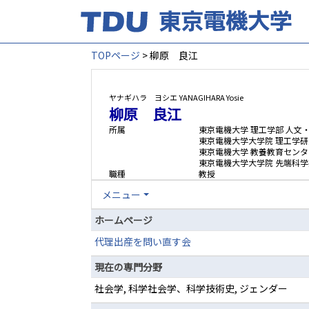
TOPページ
> 柳原 良江
ヤナギハラ ヨシエ
YANAGIHARA Yosie
柳原 良江
所属
東京電機大学 理工学部 人文
東京電機大学大学院 理工学研
東京電機大学 教養教育センタ
東京電機大学大学院 先端科学
職種
教授
メニュー
ホームページ
代理出産を問い直す会
現在の専門分野
社会学, 科学社会学、科学技術史, ジェンダー