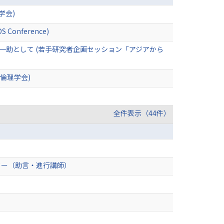
学会)
IDS Conference)
一助として (若手研究者企画セッション「アジアから
倫理学会)
全件表示（44件）
ター（助言・進行講師）