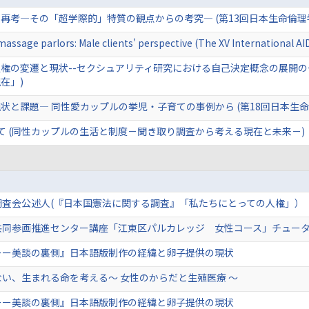
再考―その「超学際的」特質の観点からの考究― (第13回日本生命倫理
 massage parlors: Male clients' perspective (The XV International A
権の変遷と現状--セクシュアリティ研究における自己決定概念の展開の
在」)
状と課題― 同性愛カップルの挙児・子育ての事例から (第18回日本生命
て (同性カップルの生活と制度－聞き取り調査から考える現在と未来－)
調査会公述人(『日本国憲法に関する調査』「私たちにとっての人権」）
共同参画推進センター講座「江東区パルカレッジ 女性コース」チュー
ーー美談の裏側』日本語版制作の経緯と卵子提供の現状
い、生まれる命を考える～ 女性のからだと生殖医療 ～
ーー美談の裏側』日本語版制作の経緯と卵子提供の現状