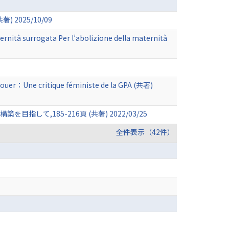
025/10/09
ernità surrogata Per l’abolizione della maternità
à louer：Une critique féministe de la GPA (共著)
,185-216頁 (共著) 2022/03/25
全件表示（42件）