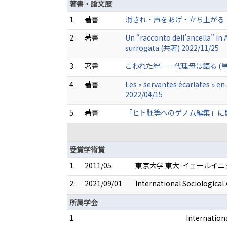
著書・論文歴
1.
著書
消され・声をあげ・立ち上がる：生
2.
著書
Un “racconto dell’ancella” in 
surrogata (共著) 2022/11/25
3.
著書
こわれた絆－－代理母は語る (単著) 
4.
著書
Les « servantes écarlates » e
2022/04/15
5.
著書
「ヒト胚等へのゲノム編集」に関する
受賞学術賞
1.
2011/05
東京大学 東大-イェールイ
2.
2021/09/01
International Sociological
所属学会
1.
Internation