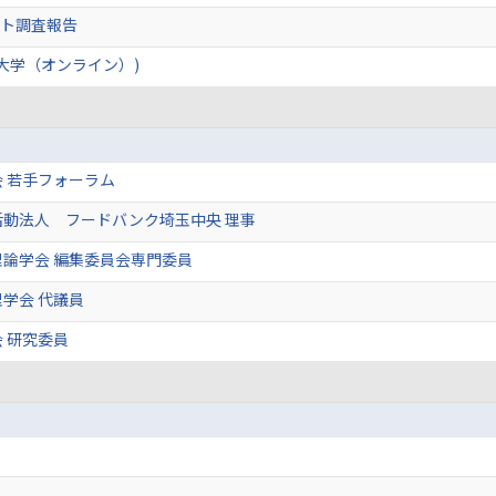
ート調査報告
大学（オンライン）)
 若手フォーラム
活動法人 フードバンク埼玉中央 理事
論学会 編集委員会専門委員
学会 代議員
 研究委員