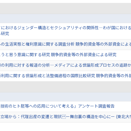
てにおけるジェンダー構造とセクシュアリティの関係性―わが国における
る研究
ルの生活実態と権利意識に関する調査分析 競争的資金等の外部資金によ
とうと思う意識に関する研究 競争的資金等の外部資金による研究
療の利用に対する報道の分析―メディアによる世論形成プロセスの追跡か
術利用に関する世論形成と法整備過程の国際比較研究 競争的資金等の外
集技術のヒト胚等への応用について考える」アンケート調査報告
立場から：代理出産の変遷と現状 ー舞台裏の構造を中心にー (東北大