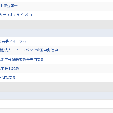
ート調査報告
大学（オンライン）)
 若手フォーラム
活動法人 フードバンク埼玉中央 理事
論学会 編集委員会専門委員
学会 代議員
 研究委員