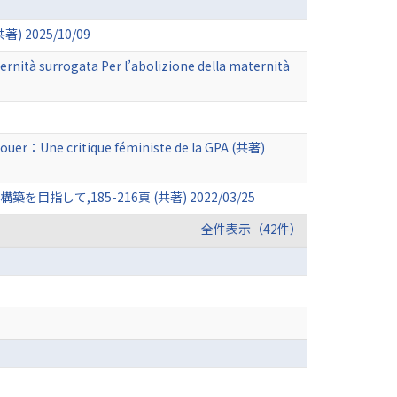
025/10/09
ernità surrogata Per l’abolizione della maternità
à louer：Une critique féministe de la GPA (共著)
,185-216頁 (共著) 2022/03/25
全件表示（42件）