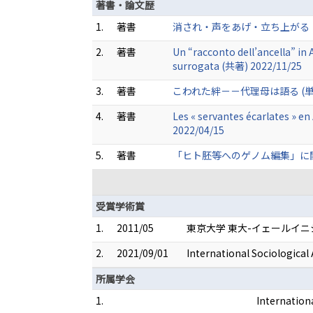
著書・論文歴
1.
著書
消され・声をあげ・立ち上がる：生
2.
著書
Un “racconto dell’ancella” in 
surrogata (共著) 2022/11/25
3.
著書
こわれた絆－－代理母は語る (単著) 
4.
著書
Les « servantes écarlates » e
2022/04/15
5.
著書
「ヒト胚等へのゲノム編集」に関する
受賞学術賞
1.
2011/05
東京大学 東大-イェールイ
2.
2021/09/01
International Sociological
所属学会
1.
Internation