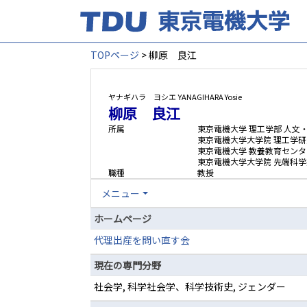
TOPページ
> 柳原 良江
ヤナギハラ ヨシエ
YANAGIHARA Yosie
柳原 良江
所属
東京電機大学 理工学部 人文
東京電機大学大学院 理工学研
東京電機大学 教養教育センタ
東京電機大学大学院 先端科学
職種
教授
メニュー
ホームページ
代理出産を問い直す会
現在の専門分野
社会学, 科学社会学、科学技術史, ジェンダー