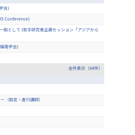
学会)
IDS Conference)
一助として (若手研究者企画セッション「アジアから
倫理学会)
全件表示（44件）
ター（助言・進行講師）