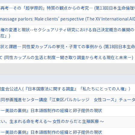
再考―その「超学際的」特質の観点からの考究― (第13回日本生命倫理
 massage parlors: Male clients' perspective (The XV International A
権の変遷と現状--セクシュアリティ研究における自己決定概念の展開の
在」)
状と課題― 同性愛カップルの挙児・子育ての事例から (第18回日本生命
て (同性カップルの生活と制度－聞き取り調査から考える現在と未来－)
調査会公述人(『日本国憲法に関する調査』「私たちにとっての人権」）
共同参画推進センター講座「江東区パルカレッジ 女性コース」チュー
ーー美談の裏側』日本語版制作の経緯と卵子提供の現状
い、生まれる命を考える～ 女性のからだと生殖医療 ～
ーー美談の裏側』日本語版制作の経緯と卵子提供の現状