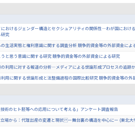
てにおけるジェンダー構造とセクシュアリティの関係性―わが国における
る研究
ルの生活実態と権利意識に関する調査分析 競争的資金等の外部資金によ
とうと思う意識に関する研究 競争的資金等の外部資金による研究
療の利用に対する報道の分析―メディアによる世論形成プロセスの追跡か
術利用に関する世論形成と法整備過程の国際比較研究 競争的資金等の外
集技術のヒト胚等への応用について考える」アンケート調査報告
立場から：代理出産の変遷と現状 ー舞台裏の構造を中心にー (東北大