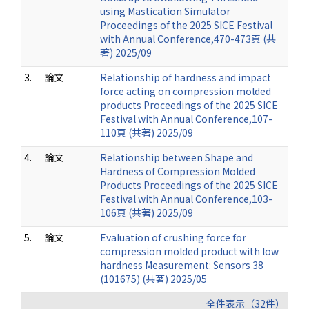
using Mastication Simulator
Proceedings of the 2025 SICE Festival
with Annual Conference,470-473頁 (共
著) 2025/09
3.
論文
Relationship of hardness and impact
force acting on compression molded
products Proceedings of the 2025 SICE
Festival with Annual Conference,107-
110頁 (共著) 2025/09
4.
論文
Relationship between Shape and
Hardness of Compression Molded
Products Proceedings of the 2025 SICE
Festival with Annual Conference,103-
106頁 (共著) 2025/09
5.
論文
Evaluation of crushing force for
compression molded product with low
hardness Measurement: Sensors 38
(101675) (共著) 2025/05
全件表示（32件）