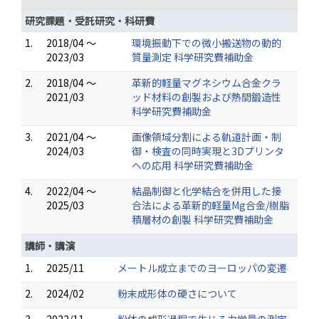
研究課題・受託研究・科研費
1.
2018/04 ～
環境振動下での微小搬送物の動的
2023/03
質量測定 科学研究費補助金
2.
2018/04 ～
革新的軽量マグネシウム合金クラ
2021/03
ッド材料の創製および熱間鍛造性
科学研究費補助金
3.
2021/04 ～
画像領域分割による軌道計画・制
2024/03
御・検査の同時実現と3Dプリンタ
への応用 科学研究費補助金
4.
2022/04 ～
結晶制御と化学結合を併用した接
2025/03
合法による革新的軽量Mg合金/樹脂
積層材の創製 科学研究費補助金
講師・講演
1.
2025/11
メートル成立までのヨーロッパの変遷
2.
2024/02
粉末成形体の硬さについて