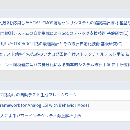
設計技術を応用したMEMS-CMOS混載センサシステムの協調設計技術 基盤研
号観測システムの自動生成によるSoCのデバッグ支援技術 基盤研究(C)
用いたTDC/ADC回路の最適設計とその設計自動化技術 基板研究(C)
Iのテスト効率化のためのアナログ回路向けストラクチャルテスト手法 若手
ョン・環境適応型バス符号化による効率的システム設計手法 若手研究(B
グ回路向けの自動テスト生成フレームワーク
Framework for Analog LSI with Behavior Model
挿入によるパワーインテグリティ向上解析手法