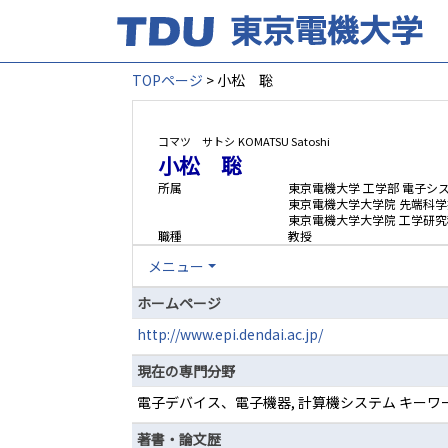
TOPページ
> 小松 聡
コマツ サトシ
KOMATSU Satoshi
小松 聡
所属
東京電機大学 工学部 電子シ
東京電機大学大学院 先端科
東京電機大学大学院 工学研究
職種
教授
メニュー
ホームページ
http://www.epi.dendai.ac.jp/
現在の専門分野
電子デバイス、電子機器, 計算機システム キーワード
著書・論文歴