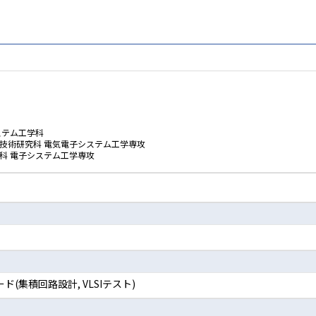
ステム工学科
学技術研究科 電気電子システム工学専攻
科 電子システム工学専攻
(集積回路設計, VLSIテスト)