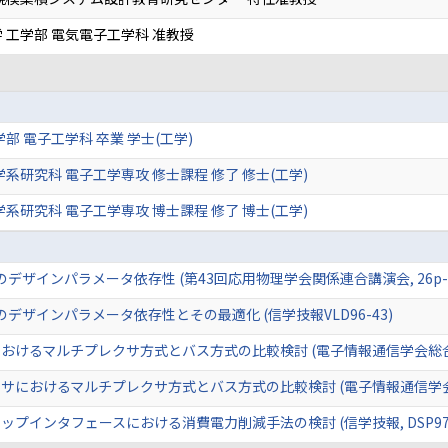
 工学部 電気電子工学科 准教授
部 電子工学科 卒業 学士(工学)
学系研究科 電子工学専攻 修士課程 修了 修士(工学)
学系研究科 電子工学専攻 博士課程 修了 博士(工学)
デザインパラメータ依存性 (第43回応用物理学会関係連合講演会, 26p-H
デザインパラメータ依存性とその最適化 (信学技報VLD96-43)
けるマルチプレクサ方式とバス方式の比較検討 (電子情報通信学会総合大会,
におけるマルチプレクサ方式とバス方式の比較検討 (電子情報通信学会ソサ
ンタフェースにおける消費電力削減手法の検討 (信学技報, DSP97-97, SDM