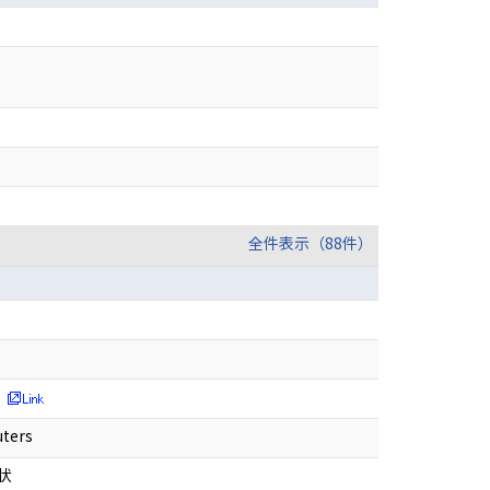
全件表示（88件）
uters
状