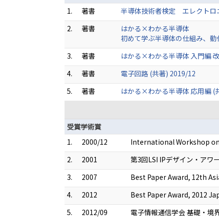
1.
著書
半導体技術者検定 エレクトロニクス
2.
著書
はかる×わかる半導体
初めて学ぶ半導体の仕組み、動作原理
3.
著書
はかる×わかる半導体 入門編 改訂版 
4.
著書
電子回路 (共著) 2019/12
5.
著書
はかる×わかる半導体 応用編 (共著)
受賞学術賞
1.
2000/12
International Workshop on
2.
2001
第3回LSI IPデザイン・ア
3.
2007
Best Paper Award, 12th As
4.
2012
Best Paper Award, 2012 J
5.
2012/09
電子情報通信学会 基礎・境