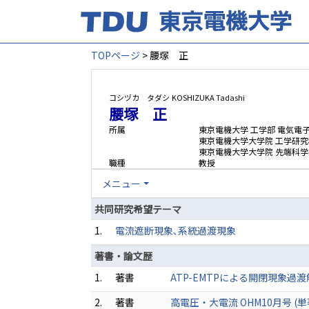
TOPページ
> 腰塚 正
コシヅカ タダシ
KOSHIZUKA Tadashi
腰塚 正
所属
東京電機大学 工学部 電気電
東京電機大学大学院 工学研究
東京電機大学大学院 先端科
職種
教授
メニュー
共同研究希望テーマ
1.
電流遮断現象､系統過渡現象
著書・論文歴
1.
著書
ATP-EMTPによる開閉現象過渡解析 
2.
著書
高電圧・大電流 OHM10月号 (単著)