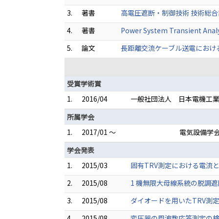
3.
著書
高電圧遮断・制御技術 技術総合誌［オーム
4.
著書
Power System Transient Anal
5.
論文
長距離交流ケーブル送電におけるアー
受賞学術賞
1.
2016/04
一般社団法人 日本電機工業
所属学会
1.
2017/01 ～
電気設備学
学会発表
1.
2015/03
固有TRV測定における電流と
2.
2015/08
1 機無限大母線系統の脱調遮
3.
2015/08
ダイオードを用いたTRV測
4.
2015/08
変圧器の周波数応答測定の検