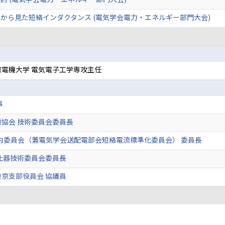
から見た短絡インダクタンス (電気学会電力・エネルギー部門大会)
電機大学 電気電子工学専攻主任
事
協会 技術委員会委員長
73国内委員会（兼電気学会送配電部会短絡電流標準化委員会） 委員長
止器技術委員会委員長
京支部役員会 協議員