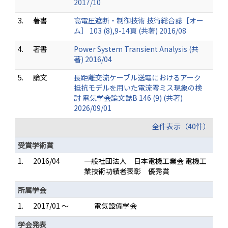
2017/10
3.
著書
高電圧遮断・制御技術 技術総合誌［オー
ム］ 103 (8),9-14頁 (共著) 2016/08
4.
著書
Power System Transient Analysis (共
著) 2016/04
5.
論文
長距離交流ケーブル送電におけるアーク
抵抗モデルを用いた電流零ミス現象の検
討 電気学会論文誌B 146 (9) (共著)
2026/09/01
全件表示（40件）
受賞学術賞
1.
2016/04
一般社団法人 日本電機工業会 電機工
業技術功績者表彰 優秀賞
所属学会
1.
2017/01 ～
電気設備学会
学会発表