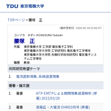
TOPページ
> 腰塚 正
（最終更新日 : 2026-05-18 15:56:37）
コシヅカ タダシ
KOSHIZUKA Tadashi
腰塚 正
所属
東京電機大学 工学部 電気電子工学科
東京電機大学大学院 工学研究科 電気電子工学専攻
東京電機大学大学院 先端科学技術研究科 電気電子シス
テム工学専攻
職種
教授
共同研究希望テーマ
1.
電流遮断現象､系統過渡現象
著書・論文歴
1.
著書
ATP-EMTPによる開閉現象過渡解析 (単
著) 2022/03/20
2.
著書
高電圧・大電流 OHM10月号 (単著)