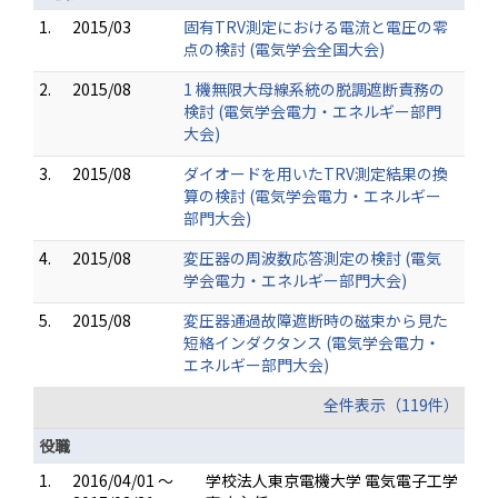
1.
2015/03
固有TRV測定における電流と電圧の零
点の検討 (電気学会全国大会)
2.
2015/08
1 機無限大母線系統の脱調遮断責務の
検討 (電気学会電力・エネルギー部門
大会)
3.
2015/08
ダイオードを用いたTRV測定結果の換
算の検討 (電気学会電力・エネルギー
部門大会)
4.
2015/08
変圧器の周波数応答測定の検討 (電気
学会電力・エネルギー部門大会)
5.
2015/08
変圧器通過故障遮断時の磁束から見た
短絡インダクタンス (電気学会電力・
エネルギー部門大会)
全件表示（119件）
役職
1.
2016/04/01 ～
学校法人東京電機大学 電気電子工学