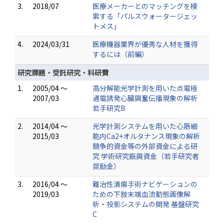
3.
2018/07
医療メーカーとのマッチングを模
索する「パルスウォータージェッ
トメス」
4.
2024/03/31
医療機器業界が優秀な人材を獲得
するには（前編）
研究課題・受託研究・科研費
1.
2005/04 ～
高分解能光学計測を用いた点電極
2007/03
通電誘発心臓興奮伝播現象の解析
若手研究B
2.
2014/04 ～
光学計測システムを用いた心筋細
2015/03
胞内Ca2+オルタナンス現象の解析
競争的資金等の外部資金による研
究 学術研究振興資金（若手研究者
奨励金）
3.
2016/04 ～
難治性潰瘍手術ナビゲーションの
2019/03
ための下肢末端血流動態画像解
析・投影システムの開発 基盤研究
C