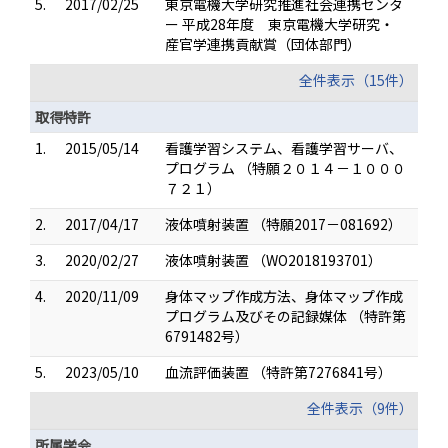
5.
2017/02/25
東京電機大学研究推進社会連携センタ
ー 平成28年度 東京電機大学研究・
産官学連携貢献賞（団体部門）
全件表示（15件）
取得特許
1.
2015/05/14
看護学習システム、看護学習サーバ、
プログラム （特願２０１４－１０００
７２１）
2.
2017/04/17
液体噴射装置 （特願2017－081692）
3.
2020/02/27
液体噴射装置 （WO2018193701）
4.
2020/11/09
身体マップ作成方法、身体マップ作成
プログラム及びその記録媒体 （特許第
6791482号）
5.
2023/05/10
血流評価装置 （特許第7276841号）
全件表示（9件）
所属学会