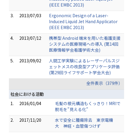
(IEEE EMBC 2013)
3.
2013/07/03
Ergonomic Design of a Laser-
Induced Liquid Jet Hand Applicator
(IEEE EMBC 2013)
4.
2013/07/12
携帯型 Android 端末を用いた看護支援
システムの医療現場への導入 (第14回
医療情報学会看護学術大会)
5.
2013/09/02
人間工学実験によるレーザーパルスジ
ェットメスの改良型アプリケータ評価
(第29回ライフサポート学会大会)
全件表示（379件）
社会における活動
1.
2016/01/04
毛髪の根元構造もくっきり！MRIで
脱毛を”見える化”
2.
2017/11/20
水で安全に腫瘍除去 東京電機
大 神経・血管傷つけず