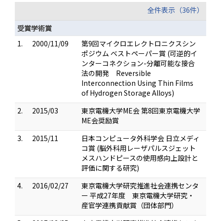
全件表示（36件）
受賞学術賞
1.
2000/11/09
第9回マイクロエレクトロニクスシン
ポジウム ベストペーパー賞 (可逆的イ
ンターコネクション-分離可能な接合
法の開発 Reversible
Interconnection Using Thin Films
of Hydrogen Storage Alloys)
2.
2015/03
東京電機大学ME会 第8回東京電機大学
ME会奨励賞
3.
2015/11
日本コンピュータ外科学会 日立メディ
コ賞 (脳外科用レーザパルスジェット
メスハンドピースの使用感向上設計と
評価に関する研究)
4.
2016/02/27
東京電機大学研究推進社会連携センタ
ー 平成27年度 東京電機大学研究・
産官学連携貢献賞（団体部門）