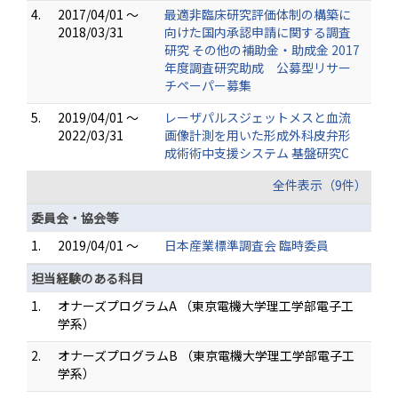
4.
2017/04/01 ～
最適非臨床研究評価体制の構築に
2018/03/31
向けた国内承認申請に関する調査
研究 その他の補助金・助成金 2017
年度調査研究助成 公募型リサー
チペーパー募集
5.
2019/04/01 ～
レーザパルスジェットメスと血流
2022/03/31
画像計測を用いた形成外科皮弁形
成術術中支援システム 基盤研究C
全件表示（9件）
委員会・協会等
1.
2019/04/01 ～
日本産業標準調査会 臨時委員
担当経験のある科目
1.
オナーズプログラムA （東京電機大学理工学部電子工
学系）
2.
オナーズプログラムB （東京電機大学理工学部電子工
学系）