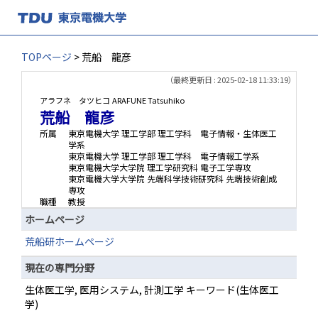
TOPページ
> 荒船 龍彦
（最終更新日 : 2025-02-18 11:33:19）
アラフネ タツヒコ
ARAFUNE Tatsuhiko
荒船 龍彦
所属
東京電機大学 理工学部 理工学科 電子情報・生体医工
学系
東京電機大学 理工学部 理工学科 電子情報工学系
東京電機大学大学院 理工学研究科 電子工学専攻
東京電機大学大学院 先端科学技術研究科 先端技術創成
専攻
職種
教授
ホームページ
荒船研ホームページ
現在の専門分野
生体医工学, 医用システム, 計測工学 キーワード(生体医工
学)