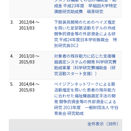
成金 平成23年度 早稲田大学特定
課題研究助成費 萌芽研究
3.
2012/04 ～
下肢装具開発のためのベイズ推定
2013/03
を用いた足部筋活動モデルの作成
競争的資金等の外部資金による研
究 平成24年度日本学術振興会 特
別研究員DC2
4.
2013/10 ～
対象者の残存能力に応じた支援機
2015/03
器選定システムの開発 科学研究費
助成事業（科学研究費補助金（研
究活動スタート支援））
5.
2014/04 ～
ベイジアンネットワークによる筋
2015/03
活動推定を用いた患者の残存能力
に合わせた福祉機器選定手法の開
発 競争的資金等の外部資金による
研究 2013年度 一般財団法人 守谷
育英会 研究助成
全件表示（38件）