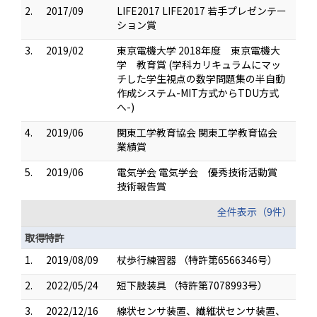
2.
2017/09
LIFE2017 LIFE2017 若手プレゼンテー
ション賞
3.
2019/02
東京電機大学 2018年度 東京電機大
学 教育賞 (学科カリキュラムにマッ
チした学生視点の数学問題集の半自動
作成システム-MIT方式からTDU方式
へ-)
4.
2019/06
関東工学教育協会 関東工学教育協会
業績賞
5.
2019/06
電気学会 電気学会 優秀技術活動賞
技術報告賞
全件表示（9件）
取得特許
1.
2019/08/09
杖歩行練習器 （特許第6566346号）
2.
2022/05/24
短下肢装具 （特許第7078993号）
3.
2022/12/16
線状センサ装置、繊維状センサ装置、