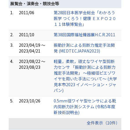
展覧会・演奏会・競技会等
1.
2011/06
第28回日本医学会総会「わかろう
医学 つくろう！健康 ＥＸＰＯ２０
１１体験博覧会」
2.
2011/10
第38回国際福祉機器展H.C.R.2011
3.
2023/04/19 ～
振動計測による剪断力推定手法開
2023/04/21
発 (MEDTECJAPAN2023)
4.
2023/08/22 ～
軽量，柔軟，頑丈なワイヤ型剪断
2023/08/23
力センサ 「振動計測による剪断力
推定手法開発」 ～極細径ピエゾワ
イヤを用いた手法について～ (大学
見本市2023 イノベーション・ジャ
パン)
5.
2023/10/26
0.5mm径ワイヤ型センサによる靴
内剪断力計測システム (令和5年度
新技術説明会)
全件表示（10件）