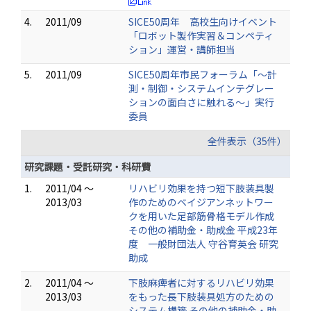
4.
2011/09
SICE50周年 高校生向けイベント
「ロボット製作実習＆コンペティ
ション」運営・講師担当
5.
2011/09
SICE50周年市民フォーラム「～計
測・制御・システムインテグレー
ションの面白さに触れる～」実行
委員
全件表示（35件）
研究課題・受託研究・科研費
1.
2011/04 ～
リハビリ効果を持つ短下肢装具製
2013/03
作のためのベイジアンネットワー
クを用いた足部筋骨格モデル作成
その他の補助金・助成金 平成23年
度 一般財団法人 守谷育英会 研究
助成
2.
2011/04 ～
下肢麻痺者に対するリハビリ効果
2013/03
をもった長下肢装具処方のための
システム構築 その他の補助金・助