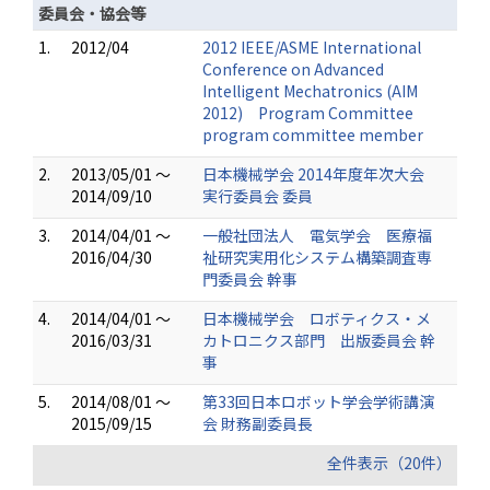
委員会・協会等
1.
2012/04
2012 IEEE/ASME International
Conference on Advanced
Intelligent Mechatronics (AIM
2012) Program Committee
program committee member
2.
2013/05/01 ～
日本機械学会 2014年度年次大会
2014/09/10
実行委員会 委員
3.
2014/04/01 ～
一般社団法人 電気学会 医療福
2016/04/30
祉研究実用化システム構築調査専
門委員会 幹事
4.
2014/04/01 ～
日本機械学会 ロボティクス・メ
2016/03/31
カトロニクス部門 出版委員会 幹
事
5.
2014/08/01 ～
第33回日本ロボット学会学術講演
2015/09/15
会 財務副委員長
全件表示（20件）