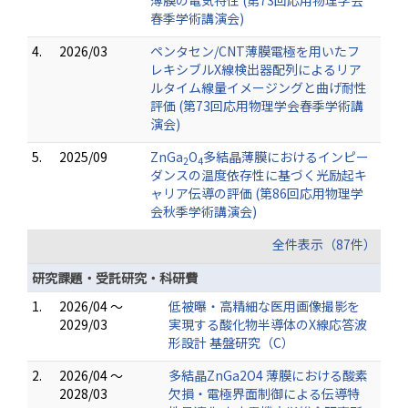
薄膜の電気特性 (第73回応用物理学会
春季学術講演会)
4.
2026/03
ペンタセン/CNT薄膜電極を用いたフ
レキシブルX線検出器配列によるリア
ルタイム線量イメージングと曲げ耐性
評価 (第73回応用物理学会春季学術講
演会)
5.
2025/09
ZnGa
O
多結晶薄膜におけるインピー
2
4
ダンスの温度依存性に基づく光励起キ
ャリア伝導の評価 (第86回応用物理学
会秋季学術講演会)
全件表示（87件）
研究課題・受託研究・科研費
1.
2026/04 ～
低被曝・高精細な医用画像撮影を
2029/03
実現する酸化物半導体のX線応答波
形設計 基盤研究（C）
2.
2026/04 ～
多結晶ZnGa2O4 薄膜における酸素
2028/03
欠損・電極界面制御による伝導特