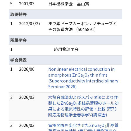
5.
2001/03
日本機械学会 畠山賞
取得特許
1.
2012/07/27
ホウ素ドープカーボンナノチューブと
その製造方法 （5045891）
所属学会
1.
応用物理学会
学会発表
1.
2026/06
Nonlinear electrical conduction in
amorphous ZnGa
O
thin fims
2
4
(Superconductivity Interdisciplinary
Seminar 2026)
2.
2026/03
水熱合成法およびスパッタ法により作
製したZnGa
O
多結晶薄膜のホール効
2
4
果による電気特性の評価・比較 (第73
回応用物理学会春季学術講演会)
3.
2026/03
電極間隔を変化させたZnGa
O
非晶質
2
4