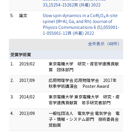
33,15254-15262頁 (共著) 2022
5.
論文
Slow spin dynamics in a CoM
O
A-site
2
4
spinel (M=Al, Ga, and Rh) Journal of
Physics Communications 6 (5),055001-
1-055001-12頁 (共著) 2022
全件表示（48件）
受賞学術賞
1.
2019/02
東京電機大学 研究・産官学連携貢献
賞 団体部門
2.
2017/09
応用物理学会 応用物理学会 2017年
秋季学術講演会 Poster Award
3.
2014/02
東京電機大学 東京電機大学 研究・産
官学連携貢献賞 若手研究者部門
4.
2013/09
一般社団法人 電気学会 電気学会 電
子・情報・システム部門 技術委員会
奨励賞