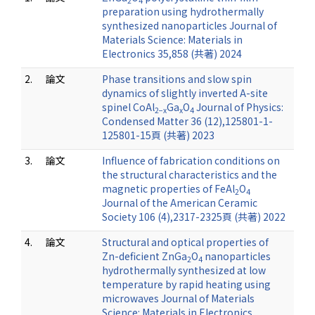
2
4
preparation using hydrothermally
synthesized nanoparticles Journal of
Materials Science: Materials in
Electronics 35,858 (共著) 2024
2.
論文
Phase transitions and slow spin
dynamics of slightly inverted A-site
spinel CoAl
Ga
O
Journal of Physics:
2−x
x
4
Condensed Matter 36 (12),125801-1-
125801-15頁 (共著) 2023
3.
論文
Influence of fabrication conditions on
the structural characteristics and the
magnetic properties of FeAl
O
2
4
Journal of the American Ceramic
Society 106 (4),2317-2325頁 (共著) 2022
4.
論文
Structural and optical properties of
Zn-deficient ZnGa
O
nanoparticles
2
4
hydrothermally synthesized at low
temperature by rapid heating using
microwaves Journal of Materials
Science: Materials in Electronics