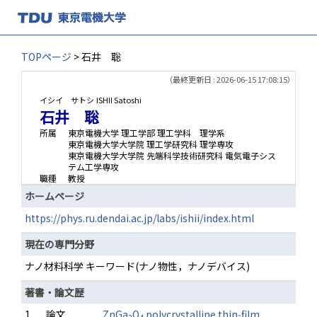
TOPページ
> 石井 聡
（最終更新日 : 2026-06-15 17:08:15）
イシイ サトシ
ISHII Satoshi
石井 聡
所属
東京電機大学 理工学部 理工学科 理学系
東京電機大学大学院 理工学研究科 理学専攻
東京電機大学大学院 先端科学技術研究科 電気電子シス
テム工学専攻
職種
教授
ホームページ
https://phys.ru.dendai.ac.jp/labs/ishii/index.html
現在の専門分野
ナノ材料科学 キーワード(ナノ物性，ナノデバイス)
著書・論文歴
1.
論文
ZnGa
O
polycrystalline thin‑film