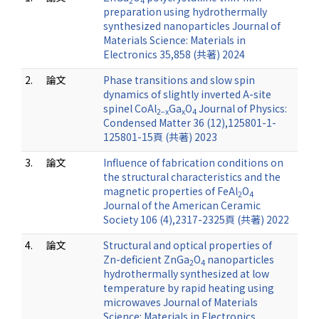
2
4
preparation using hydrothermally
synthesized nanoparticles Journal of
Materials Science: Materials in
Electronics 35,858 (共著) 2024
2.
論文
Phase transitions and slow spin
dynamics of slightly inverted A-site
spinel CoAl
Ga
O
Journal of Physics:
2−x
x
4
Condensed Matter 36 (12),125801-1-
125801-15頁 (共著) 2023
3.
論文
Influence of fabrication conditions on
the structural characteristics and the
magnetic properties of FeAl
O
2
4
Journal of the American Ceramic
Society 106 (4),2317-2325頁 (共著) 2022
4.
論文
Structural and optical properties of
Zn-deficient ZnGa
O
nanoparticles
2
4
hydrothermally synthesized at low
temperature by rapid heating using
microwaves Journal of Materials
Science: Materials in Electronics