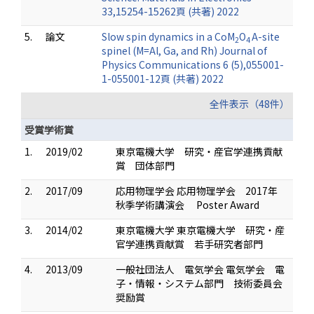
33,15254-15262頁 (共著) 2022
5.
論文
Slow spin dynamics in a CoM
O
A-site
2
4
spinel (M=Al, Ga, and Rh) Journal of
Physics Communications 6 (5),055001-
1-055001-12頁 (共著) 2022
全件表示（48件）
受賞学術賞
1.
2019/02
東京電機大学 研究・産官学連携貢献
賞 団体部門
2.
2017/09
応用物理学会 応用物理学会 2017年
秋季学術講演会 Poster Award
3.
2014/02
東京電機大学 東京電機大学 研究・産
官学連携貢献賞 若手研究者部門
4.
2013/09
一般社団法人 電気学会 電気学会 電
子・情報・システム部門 技術委員会
奨励賞