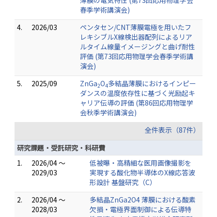
薄膜の電気特性 (第73回応用物理学会
春季学術講演会)
4.
2026/03
ペンタセン/CNT薄膜電極を用いたフ
レキシブルX線検出器配列によるリア
ルタイム線量イメージングと曲げ耐性
評価 (第73回応用物理学会春季学術講
演会)
5.
2025/09
ZnGa
O
多結晶薄膜におけるインピー
2
4
ダンスの温度依存性に基づく光励起キ
ャリア伝導の評価 (第86回応用物理学
会秋季学術講演会)
全件表示（87件）
研究課題・受託研究・科研費
1.
2026/04 ～
低被曝・高精細な医用画像撮影を
2029/03
実現する酸化物半導体のX線応答波
形設計 基盤研究（C）
2.
2026/04 ～
多結晶ZnGa2O4 薄膜における酸素
2028/03
欠損・電極界面制御による伝導特