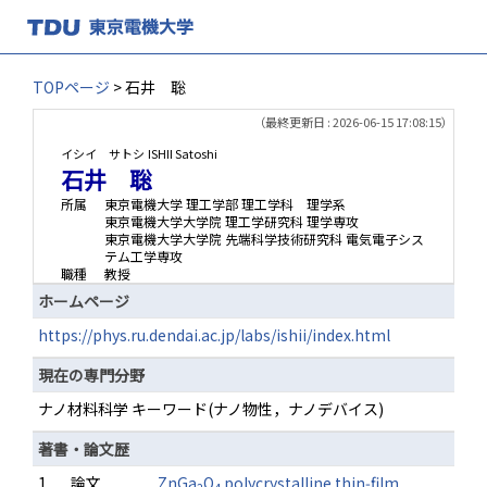
TOPページ
> 石井 聡
（最終更新日 : 2026-06-15 17:08:15）
イシイ サトシ
ISHII Satoshi
石井 聡
所属
東京電機大学 理工学部 理工学科 理学系
東京電機大学大学院 理工学研究科 理学専攻
東京電機大学大学院 先端科学技術研究科 電気電子シス
テム工学専攻
職種
教授
ホームページ
https://phys.ru.dendai.ac.jp/labs/ishii/index.html
現在の専門分野
ナノ材料科学 キーワード(ナノ物性，ナノデバイス)
著書・論文歴
1.
論文
ZnGa
O
polycrystalline thin‑film