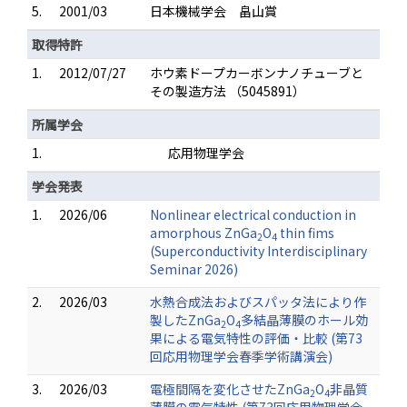
5.
2001/03
日本機械学会 畠山賞
取得特許
1.
2012/07/27
ホウ素ドープカーボンナノチューブと
その製造方法 （5045891）
所属学会
1.
応用物理学会
学会発表
1.
2026/06
Nonlinear electrical conduction in
amorphous ZnGa
O
thin fims
2
4
(Superconductivity Interdisciplinary
Seminar 2026)
2.
2026/03
水熱合成法およびスパッタ法により作
製したZnGa
O
多結晶薄膜のホール効
2
4
果による電気特性の評価・比較 (第73
回応用物理学会春季学術講演会)
3.
2026/03
電極間隔を変化させたZnGa
O
非晶質
2
4