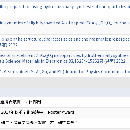
film preparation using hydrothermally synthesized nanoparticles Jou
n dynamics of slightly inverted A-site spinel CoAl
Ga
O
Journal o
2−x
x
4
tions on the structural characteristics and the magnetic properties
(共著) 2022
ies of Zn-deficient ZnGa
O
nanoparticles hydrothermally synthesi
2
4
als Science: Materials in Electronics 33,15254-15262頁 (共著) 2022
O
A-site spinel (M=Al, Ga, and Rh) Journal of Physics Communica
4
学連携貢献賞 団体部門
17年秋季学術講演会 Poster Award
 研究・産官学連携貢献賞 若手研究者部門