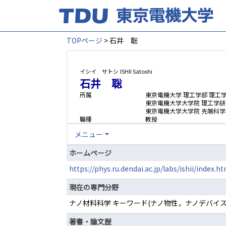
TOPページ
> 石井 聡
イシイ サトシ
ISHII Satoshi
石井 聡
所属
東京電機大学 理工学部 理工
東京電機大学大学院 理工学研
東京電機大学大学院 先端科
職種
教授
メニュー
ホームページ
https://phys.ru.dendai.ac.jp/labs/ishii/index.h
現在の専門分野
ナノ材料科学 キーワード(ナノ物性，ナノデバイス
著書・論文歴