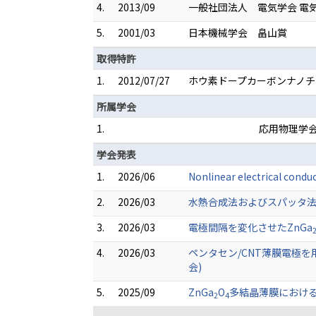
4.
2013/09
一般社団法人 電気学会 電
5.
2001/03
日本機械学会 畠山賞
取得特許
1.
2012/07/27
ホウ素ドープカーボンナノチュ
所属学会
1.
応用物理学
学会発表
1.
2026/06
Nonlinear electrical cond
2.
2026/03
水熱合成法およびスパッタ法
3.
2026/03
電極間隔を変化させたZnGa
4.
2026/03
ペンタセン/CNT薄膜電極
会)
5.
2025/09
ZnGa
O
多結晶薄膜における
2
4