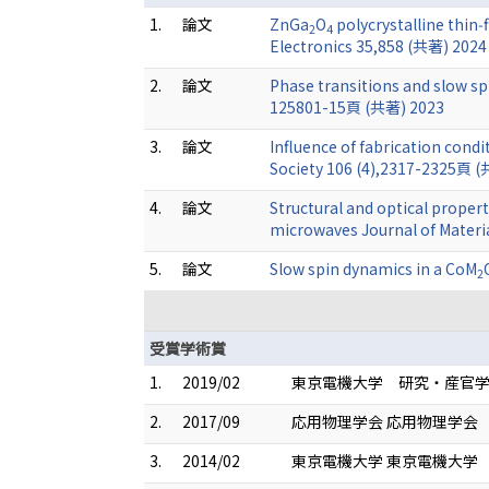
1.
論文
ZnGa
O
polycrystalline thin‑
2
4
Electronics 35,858 (共著) 2024
2.
論文
Phase transitions and slow spi
125801-15頁 (共著) 2023
3.
論文
Influence of fabrication condi
Society 106 (4),2317-2325頁 
4.
論文
Structural and optical propert
microwaves Journal of Materi
5.
論文
Slow spin dynamics in a CoM
2
受賞学術賞
1.
2019/02
東京電機大学 研究・産官
2.
2017/09
応用物理学会 応用物理学会 20
3.
2014/02
東京電機大学 東京電機大学