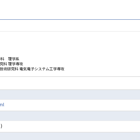
学科 理学系
究科 理学専攻
学技術研究科 電気電子システム工学専攻
tml
)