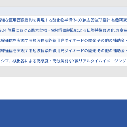
細な医用画像撮影を実現する酸化物半導体のX線応答波形設計 基盤研究
a2O4 薄膜における酸素欠損・電極界面制御による伝導特性最適化 東京
無線通信を実現する短波長紫外線用光ダイオードの開発 その他の補助金・
無線通信を実現する短波長紫外線用光ダイオードの開発 その他の補助金・
シブル検出器による高感度・高分解能なX線リアルタイムイメージング 