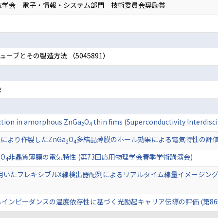
気学会 電子・情報・システム部門 技術委員会奨励賞
ーブとその製造方法 （5045891）
会
uction in amorphous ZnGa
O
thin fims (Superconductivity Interdisc
2
4
により作製したZnGa
O
多結晶薄膜のホール効果による電気特性の評価・
2
4
O
非晶質薄膜の電気特性 (第73回応用物理学会春季学術講演会)
2
4
を用いたフレキシブルX線検出器配列によるリアルタイム線量イメージング
インピーダンスの温度依存性に基づく光励起キャリア伝導の評価 (第8