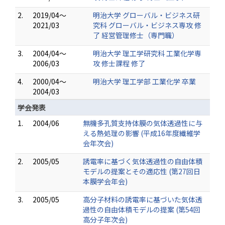
2.
2019/04～
明治大学 グローバル・ビジネス研
2021/03
究科 グローバル・ビジネス専攻 修
了 経営管理修士（専門職）
3.
2004/04～
明治大学 理工学研究科 工業化学専
2006/03
攻 修士課程 修了
4.
2000/04～
明治大学 理工学部 工業化学 卒業
2004/03
学会発表
1.
2004/06
無機多孔質支持体膜の気体透過性に与
える熱処理の影響 (平成16年度繊維学
会年次会)
2.
2005/05
誘電率に基づく気体透過性の自由体積
モデルの提案とその適応性 (第27回日
本膜学会年会)
3.
2005/05
高分子材料の誘電率に基づいた気体透
過性の自由体積モデルの提案 (第54回
高分子年次会)