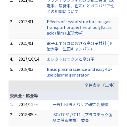
1.
2011/05
プラスチックフィルムの物理特性（誘
電率、屈折率、色彩）とガスバリア性
との相関について
2.
2013/01
Effects of crystal structure on gas
transport properties of poly(lactic
acid) film (山形大学)
3.
2015/01
電子工学分野における高分子材料 (明
治大学 生田キャンパス)
4.
2017/10/14
エレクトロニクスと高分子
5.
2018/03
Basic plasma science and easy-to-
use plasma generator
全件表示（11件）
委員会・協会等
1.
2014/12 ～
一般社団法人バリア研究会 監事
2.
2018/05 ～
ISO/TC61/SC11（プラスチック製
品に係る規格） 委員