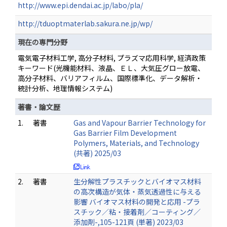
http://www.epi.dendai.ac.jp/labo/pla/
http://tduoptmaterlab.sakura.ne.jp/wp/
現在の専門分野
電気電子材料工学, 高分子材料, プラズマ応用科学, 経済政策
キーワード(光機能材料、液晶、ＥＬ、大気圧グロー放電、
高分子材料、バリアフィルム、国際標準化、データ解析・
統計分析、地理情報システム)
著書・論文歴
1.
著書
Gas and Vapour Barrier Technology for
Gas Barrier Film Development
Polymers, Materials, and Technology
(共著) 2025/03
2.
著書
生分解性プラスチックとバイオマス材料
の高次構造が気体・蒸気透過性に与える
影響 バイオマス材料の開発と応用 -プラ
スチック／粘・接着剤／コーティング／
添加剤-,105-121頁 (単著) 2023/03