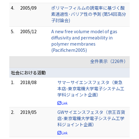
4.
2005/09
ポリマーフィルムの誘電率に基づく酸
素透過性･バリア性の予測 (第54回高分
子討論会)
5.
2005/12
A new free volume model of gas
diffusivity and permeability in
polymer membranes
(Pacifichem2005)
全件表示（226件）
社会における活動
1.
2018/08
サマーサイエンスフェスタ（東急
本店-東京電機大学電子システム工
学科ジョイント企画）
2.
2019/05
GWサイエンスフェスタ（京王百貨
店-東京電機大学電子システム工学
科ジョイント企画）