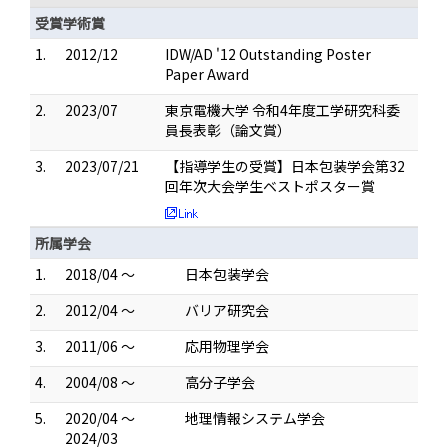
受賞学術賞
1.
2012/12
IDW/AD '12 Outstanding Poster
Paper Award
2.
2023/07
東京電機大学 令和4年度工学研究科委
員長表彰（論文賞）
3.
2023/07/21
【指導学生の受賞】日本包装学会第32
回年次大会学生ベストポスター賞
所属学会
1.
2018/04 ～
日本包装学会
2.
2012/04 ～
バリア研究会
3.
2011/06 ～
応用物理学会
4.
2004/08 ～
高分子学会
5.
2020/04 ～
地理情報システム学会
2024/03