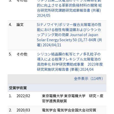
3.
その他
リチウム系二次電池のサイクル寿命を劇
的に向上させる革新的負極材料の開発 総
合研究所研究課題研究成果報告書 (共著)
2024/05
4.
論文
Siナノワイヤ/ポリマー複合太陽電池の性
能における極性有機溶媒およびシランカ
ップリング剤の効果 Journal of Japan
Solar Energy Society 50 (3),77-84頁 (共
著) 2024/04/21
5.
その他
シリコン結晶膜の転写とナノ多孔粒子の
導入による極薄フレキシブル太陽電池の
高効率化 科学研究費助成事業 2023年度
研究実施状況報告書 (単著) 2024/04
全件表示（114件）
受賞学術賞
1.
2022/02
東京電機大学 東京電機大学 研究・産
官学連携貢献賞
2.
2020/03
電気学会 電気学会全国大会功労賞