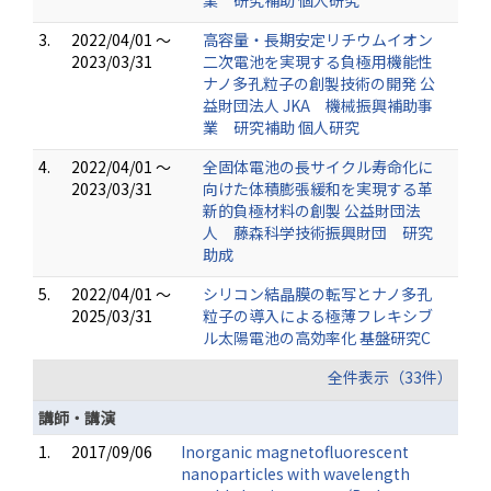
業 研究補助 個人研究
3.
2022/04/01 ～
高容量・長期安定リチウムイオン
2023/03/31
二次電池を実現する負極用機能性
ナノ多孔粒子の創製技術の開発 公
益財団法人 JKA 機械振興補助事
業 研究補助 個人研究
4.
2022/04/01 ～
全固体電池の長サイクル寿命化に
2023/03/31
向けた体積膨張緩和を実現する革
新的負極材料の創製 公益財団法
人 藤森科学技術振興財団 研究
助成
5.
2022/04/01 ～
シリコン結晶膜の転写とナノ多孔
2025/03/31
粒子の導入による極薄フレキシブ
ル太陽電池の高効率化 基盤研究C
全件表示（33件）
講師・講演
1.
2017/09/06
Inorganic magnetofluorescent
nanoparticles with wavelength