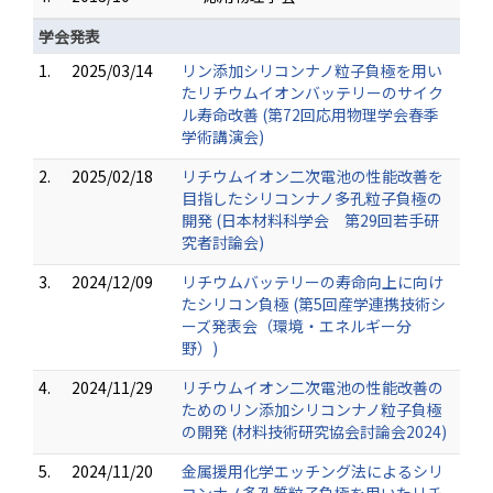
学会発表
1.
2025/03/14
リン添加シリコンナノ粒子負極を用い
たリチウムイオンバッテリーのサイク
ル寿命改善 (第72回応用物理学会春季
学術講演会)
2.
2025/02/18
リチウムイオン二次電池の性能改善を
目指したシリコンナノ多孔粒子負極の
開発 (日本材料科学会 第29回若手研
究者討論会)
3.
2024/12/09
リチウムバッテリーの寿命向上に向け
たシリコン負極 (第5回産学連携技術シ
ーズ発表会（環境・エネルギー分
野）)
4.
2024/11/29
リチウムイオン二次電池の性能改善の
ためのリン添加シリコンナノ粒子負極
の開発 (材料技術研究協会討論会2024)
5.
2024/11/20
金属援用化学エッチング法によるシリ