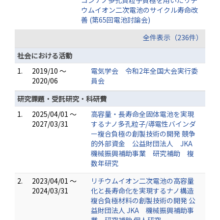
コンナノ多孔質粒子負極を用いたリチ
ウムイオン二次電池のサイクル寿命改
善 (第65回電池討論会)
全件表示（236件）
社会における活動
1.
2019/10 ～
電気学会 令和2年全国大会実行委
2020/06
員会
研究課題・受託研究・科研費
1.
2025/04/01 ～
高容量・長寿命全固体電池を実現
2027/03/31
するナノ多孔粒子/導電性バインダ
ー複合負極の創製技術の開発 競争
的外部資金 公益財団法人 JKA
機械振興補助事業 研究補助 複
数年研究
2.
2023/04/01 ～
リチウムイオン二次電池の高容量
2024/03/31
化と長寿命化を実現するナノ構造
複合負極材料の創製技術の開発 公
益財団法人 JKA 機械振興補助事