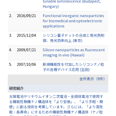
tunable luminescence (Budapest,
Hungary)
2.
2016/09/21
Functional inorganic nanoparticles
for biomedical and optoelectronic
applications
3.
2015/12/04
シリコン量子ドットの合成と発光色制
御、発光効率向上 (東京)
4.
2009/07/21
Silicon nanoparticles as fluorescent
imaging in vivo (Hawaii)
5.
2007/10/06
新規機能性を付加したシリコンナノ粒
子の各種デバイス応用 (生田)
全件表示（9件）
研究紹介
太陽電池やリチウムイオン二次電池・全固体電池で使用す
る機能性無機ナノ構造体を「より安価」、「より手軽・簡
便」に創る技術を考案しています。さらには、「より高性
能・長寿命」にするための機能性無機ナノ構造体（ナノ粒