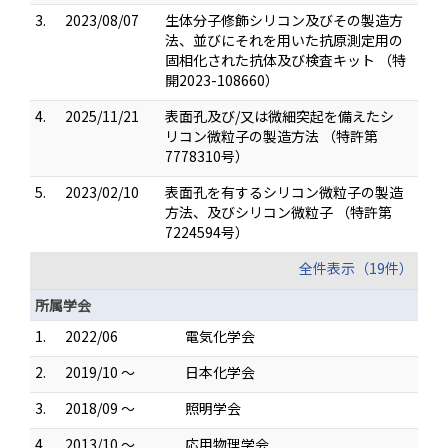
3.
2023/08/07
生体分子修飾シリコン及びその製造方
法、並びにそれを用いた抗原測定用の
固相化された抗体及び検査キット （特
開2023-108660）
4.
2025/11/21
表面孔及び/又は微細突起を備えたシ
リコン微粒子の製造方法 （特許第
7778310号）
5.
2023/02/10
表面孔を有するシリコン微粒子の製造
方法、及びシリコン微粒子 （特許第
7224594号）
全件表示（19件）
所属学会
1.
2022/06
電気化学会
2.
2019/10 ～
日本化学会
3.
2018/09 ～
照明学会
4.
2013/10 ～
応用物理学会