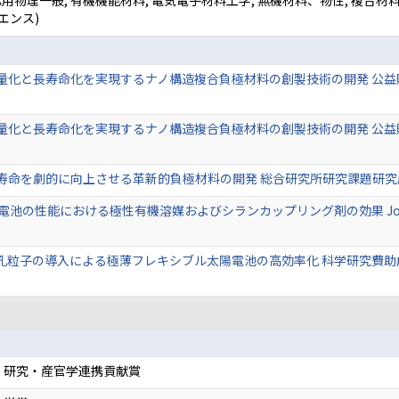
 応用物理一般, 有機機能材料, 電気電子材料工学, 無機材料、物性, 複
エンス)
化と長寿命化を実現するナノ構造複合負極材料の創製技術の開発 公益財
化と長寿命化を実現するナノ構造複合負極材料の創製技術の開発 公益財団法
を劇的に向上させる革新的負極材料の開発 総合研究所研究課題研究成果報告
能における極性有機溶媒およびシランカップリング剤の効果 Journal of Japan 
粒子の導入による極薄フレキシブル太陽電池の高効率化 科学研究費助成事
 研究・産官学連携貢献賞