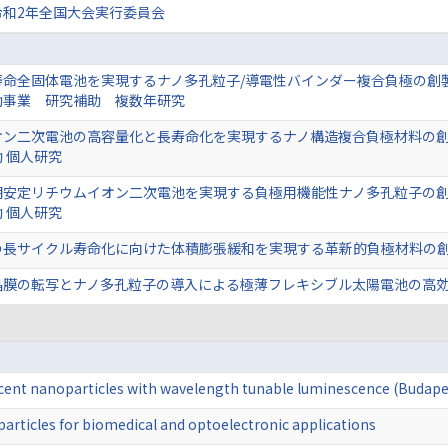
令和2年全国大会実行委員会
寿命全固体電池を実現するナノ多孔粒子/導電性バインダー複合負極の創
助事業 研究補助 複数年研究
ン二次電池の高容量化と長寿命化を実現するナノ構造複合負極材料の創製
 個人研究
安定リチウムイオン二次電池を実現する負極用機能性ナノ多孔粒子の創製
 個人研究
の長サイクル寿命化に向けた体積膨張緩和を実現する革新的負極材料の創
晶膜の転写とナノ多孔粒子の導入による極薄フレキシブル太陽電池の高効
ent nanoparticles with wavelength tunable luminescence (Budape
articles for biomedical and optoelectronic applications