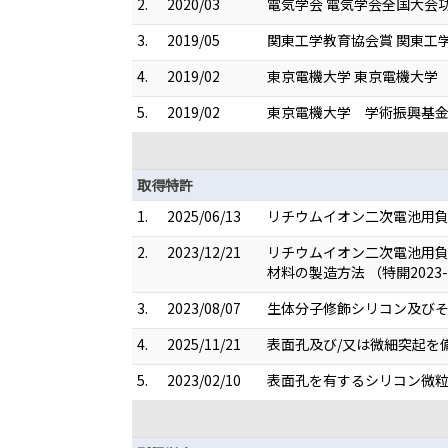
2.
2020/03
電気学会 電気学会全国大会
3.
2019/05
関東工学教育協会賞 関東工
4.
2019/02
東京電機大学 東京電機大学
5.
2019/02
東京電機大学 学術振興基
取得特許
1.
2025/06/13
リチウムイオン二次電池用負
2.
2023/12/21
リチウムイオン二次電池用
材料の製造方法 （特開2023-1
3.
2023/08/07
生体分子修飾シリコン及びその
4.
2025/11/21
表面孔及び/又は微細突起を備
5.
2023/02/10
表面孔を有するシリコン微粒子