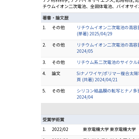
ナノ材料科学, ナノバイオサイエンス, 応用物性,
チウムイオン二次電池、全固体電池、バイオサイ
著書・論文歴
1.
その他
リチウムイオン二次電池の高容量
(単著) 2025/04/29
2.
その他
リチウムイオン二次電池の高容量
2024/05
3.
その他
リチウム系二次電池のサイクル寿命
4.
論文
Siナノワイヤ/ポリマー複合太陽電池の性
頁 (共著) 2024/04/21
5.
その他
シリコン結晶膜の転写とナノ多孔
2024/04
受賞学術賞
1.
2022/02
東京電機大学 東京電機大学