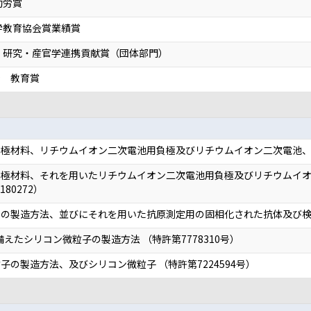
功労賞
学教育協会賞業績賞
 研究・産官学連携貢献賞（団体部門）
金 教育賞
極材料、リチウムイオン二次電池用負極及びリチウムイオン二次電池、並び
負極材料、それを用いたリチウムイオン二次電池用負極及びリチウムイ
80272）
製造方法、並びにそれを用いた抗原測定用の固相化された抗体及び検査キット
えたシリコン微粒子の製造方法 （特許第7778310号）
の製造方法、及びシリコン微粒子 （特許第7224594号）