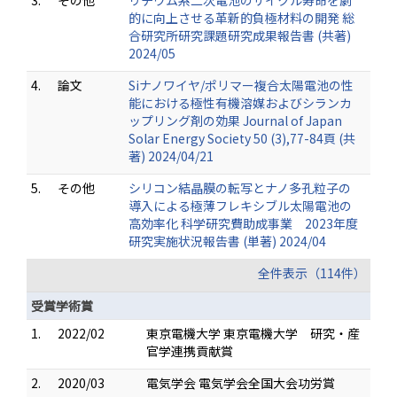
3.
その他
リチウム系二次電池のサイクル寿命を劇
的に向上させる革新的負極材料の開発 総
合研究所研究課題研究成果報告書 (共著)
2024/05
4.
論文
Siナノワイヤ/ポリマー複合太陽電池の性
能における極性有機溶媒およびシランカ
ップリング剤の効果 Journal of Japan
Solar Energy Society 50 (3),77-84頁 (共
著) 2024/04/21
5.
その他
シリコン結晶膜の転写とナノ多孔粒子の
導入による極薄フレキシブル太陽電池の
高効率化 科学研究費助成事業 2023年度
研究実施状況報告書 (単著) 2024/04
全件表示（114件）
受賞学術賞
1.
2022/02
東京電機大学 東京電機大学 研究・産
官学連携貢献賞
2.
2020/03
電気学会 電気学会全国大会功労賞