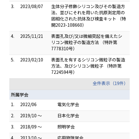
3.
2023/08/07
生体分子修飾シリコン及びその製造方
法、並びにそれを用いた抗原測定用の
固相化された抗体及び検査キット （特
開2023-108660）
4.
2025/11/21
表面孔及び/又は微細突起を備えたシ
リコン微粒子の製造方法 （特許第
7778310号）
5.
2023/02/10
表面孔を有するシリコン微粒子の製造
方法、及びシリコン微粒子 （特許第
7224594号）
全件表示（19件）
所属学会
1.
2022/06
電気化学会
2.
2019/10 ～
日本化学会
3.
2018/09 ～
照明学会
4.
2013/10 ～
応用物理学会