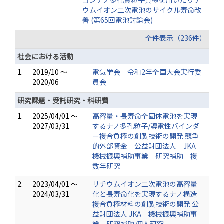
コンナノ多孔質粒子負極を用いたリチ
ウムイオン二次電池のサイクル寿命改
善 (第65回電池討論会)
全件表示（236件）
社会における活動
1.
2019/10 ～
電気学会 令和2年全国大会実行委
2020/06
員会
研究課題・受託研究・科研費
1.
2025/04/01 ～
高容量・長寿命全固体電池を実現
2027/03/31
するナノ多孔粒子/導電性バインダ
ー複合負極の創製技術の開発 競争
的外部資金 公益財団法人 JKA
機械振興補助事業 研究補助 複
数年研究
2.
2023/04/01 ～
リチウムイオン二次電池の高容量
2024/03/31
化と長寿命化を実現するナノ構造
複合負極材料の創製技術の開発 公
益財団法人 JKA 機械振興補助事