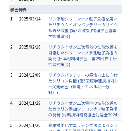
学会発表
1.
2025/03/14
リン添加シリコンナノ粒子負極を用い
たリチウムイオンバッテリーのサイク
ル寿命改善 (第72回応用物理学会春季
学術講演会)
2.
2025/02/18
リチウムイオン二次電池の性能改善を
目指したシリコンナノ多孔粒子負極の
開発 (日本材料科学会 第29回若手研
究者討論会)
3.
2024/12/09
リチウムバッテリーの寿命向上に向け
たシリコン負極 (第5回産学連携技術シ
ーズ発表会（環境・エネルギー分
野）)
4.
2024/11/29
リチウムイオン二次電池の性能改善の
ためのリン添加シリコンナノ粒子負極
の開発 (材料技術研究協会討論会2024)
5.
2024/11/20
金属援用化学エッチング法によるシリ