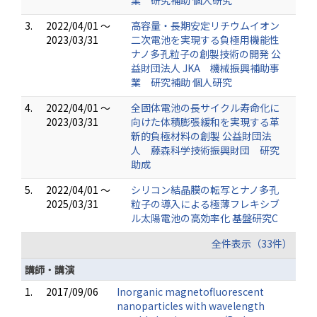
業 研究補助 個人研究
3.
2022/04/01 ～
高容量・長期安定リチウムイオン
2023/03/31
二次電池を実現する負極用機能性
ナノ多孔粒子の創製技術の開発 公
益財団法人 JKA 機械振興補助事
業 研究補助 個人研究
4.
2022/04/01 ～
全固体電池の長サイクル寿命化に
2023/03/31
向けた体積膨張緩和を実現する革
新的負極材料の創製 公益財団法
人 藤森科学技術振興財団 研究
助成
5.
2022/04/01 ～
シリコン結晶膜の転写とナノ多孔
2025/03/31
粒子の導入による極薄フレキシブ
ル太陽電池の高効率化 基盤研究C
全件表示（33件）
講師・講演
1.
2017/09/06
Inorganic magnetofluorescent
nanoparticles with wavelength