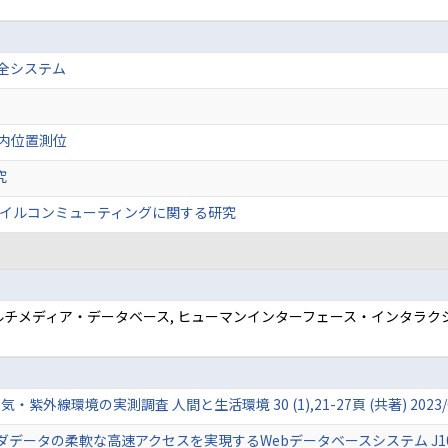
安全システム
屋内位置測位
究
イルコンミューティングに関する研究
マルチメディア・データベース, ヒューマンインターフェース・インタラクシ
外線環境の実測調査 人間と生活環境 30 (1),21-27頁 (共著) 2023/
の柔軟な高速アクセスを実現するWebデータベースシステム J101-D (4),6