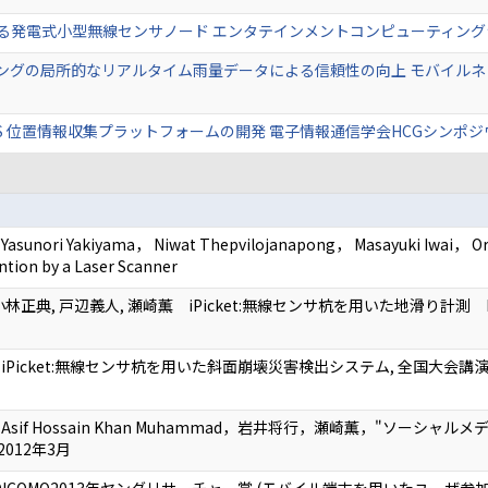
する発電式小型無線センサノード エンタテインメントコンピューティングシンポジウ
グの局所的なリアルタイム雨量データによる信頼性の向上 モバイルネットワ
位置情報収集プラットフォームの開発 電子情報通信学会HCGシンポジウム201
i Yakiyama， Niwat Thepvilojanapong， Masayuki Iwai， Oru 
ntion by a Laser Scanner
 小林正典, 戸辺義人, 瀬崎薫 iPicket:無線センサ杭を用いた地滑り
ket:無線センサ杭を用いた斜面崩壊災害検出システム, 全国大会講演論文集 第72回 2
if Hossain Khan Muhammad，岩井将行，瀬崎薫，"ソーシ
2012年3月