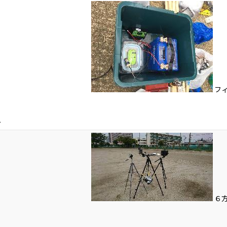
フ
ム
６