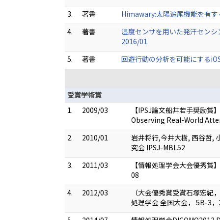
3.
著書
Himawary:太陽追尾機能を有
4.
著書
湿度センサを用いた発汗センシン
2016/01
5.
著書
回遊行動の分析を可能にするiOS 
受賞学術賞
1.
2009/03
【IPSJ論文船井若手奨励賞】Yasunor
Observing Real-World Atte
2.
2010/01
岩井将行,今井大樹, 西谷哲,
究会 IPSJ-MBL52
3.
2011/03
【情報処理学会大会優秀賞】iPic
08
4.
2012/03
（大会優秀賞受賞石塚宏紀，As
処理学会 全国大会， 5B-3，