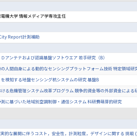
電機大学 情報メディア学専攻主任
ity Report計測補助
Ｄアンテナおよび認識基盤ソフトウエア 若手研究（B）
時の人間自身による動的なセンシングプラットフォーム技術 特定領域研
を検知する地盤センシング杭システムの研究 基盤B
おける危機管理システム改革プログラム 競争的資金等の外部資金による
予測に基づいた地域別空調制御・通信システム 科研費萌芽的研究
の現実的な展開に伴うコスト，安全性，計測粒度，デザインに関する 挑戦 (