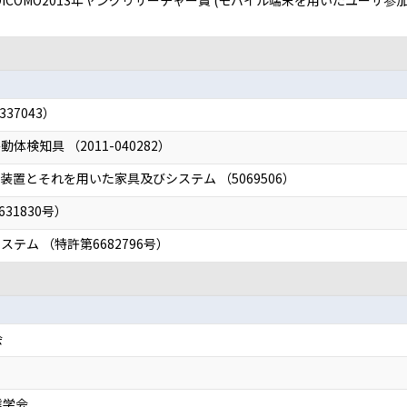
13 DICOMO2013年ヤングリサーチャー賞 (モバイル端末を用いたユ
37043）
検知具 （2011-040282）
置とそれを用いた家具及びシステム （5069506）
31830号）
テム （特許第6682796号）
会
信学会