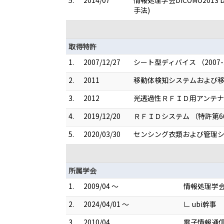
5.
2014/07
情報処理学会DICOMO20
手法)
取得特許
1.
2007/12/27
シート型ディバイス （2007-3
2.
2011
移動体検知システムおよび移動体
3.
2012
光透過性ＲＦＩＤ用アンテナ装
4.
2019/12/20
ＲＦＩＤシステム （特許第66
5.
2020/03/30
センシング衣類および管理シス
所属学会
1.
2009/04 ～
情報処理学
2.
2024/04/01 ～
∟ ubi幹事
3.
2010/04
電子情報通