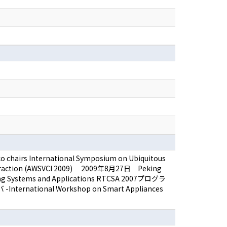
 chairs International Symposium on Ubiquitous
 Interaction (AWSVCI 2009) 2009年8月27日 Peking
uting Systems and Applications RTCSA 2007プログラ
ternational Workshop on Smart Appliances