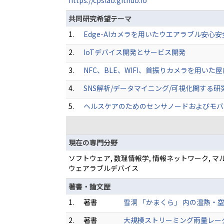
https://cpslab.github.io
共同研究希望テーマ
1.
Edge-AIカメラを用いたウエアラブル安心
2.
IoTデバイス開発とサービス開発
3.
NFC、BLE、WIFI、首振りカメラを用いた
4.
SNS解析/データマイニング/可視化関する研
5.
ヘルスケアのためのセンサノードおよびモバ
現在の専門分野
ソフトウェア, 数理情報学, 情報ネットワーク, 
ウェアラブルデバイス
著書・論文歴
1.
著書
雪洞 「かまくら」 内の温熱・空気・紫
2.
著書
大規模ストリーミング雨量レーダデータ