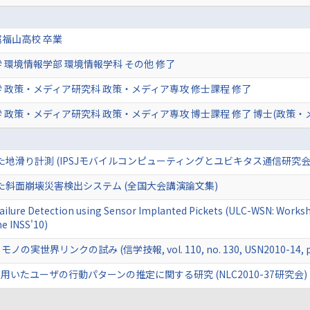
福山高校 卒業
 環境情報学部 環境情報学科 その他 修了
 政策・メディア研究科 政策・メディア専攻 修士課程 修了
 政策・メディア研究科 政策・メディア専攻 博士課程 修了 博士(政策・
用いた地滑り計測 (IPSJモバイルコンピューティングとユビキタス通信研究会
用いた斜面崩壊災害検出システム (全国大会講演論文集)
e Failure Detection using Sensor Implanted Pickets (ULC-WSN: Work
he INSS'10)
の実世界リンクの試み (信学技報, vol. 110, no. 130, USN2010-14, pp.
いたユーザの行動パターンの推定に関する研究 (NLC2010-37研究会)