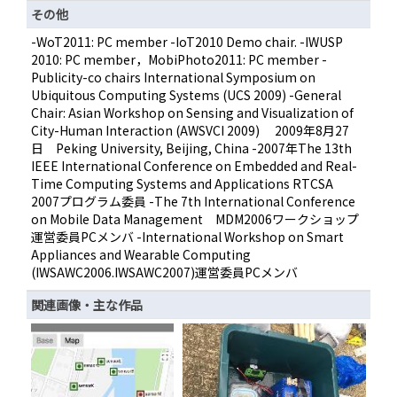
その他
-WoT2011: PC member -IoT2010 Demo chair. -IWUSP
2010: PC member，MobiPhoto2011: PC member -
Publicity-co chairs International Symposium on
Ubiquitous Computing Systems (UCS 2009) -General
Chair: Asian Workshop on Sensing and Visualization of
City-Human Interaction (AWSVCI 2009) 2009年8月27
日 Peking University, Beijing, China -2007年The 13th
IEEE International Conference on Embedded and Real-
Time Computing Systems and Applications RTCSA
2007プログラム委員 -The 7th International Conference
on Mobile Data Management MDM2006ワークショップ
運営委員PCメンバ -International Workshop on Smart
Appliances and Wearable Computing
(IWSAWC2006.IWSAWC2007)運営委員PCメンバ
関連画像・主な作品