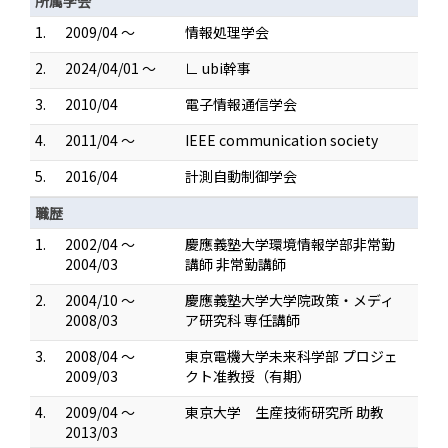
所属学会
1.
2009/04 ～
情報処理学会
2.
2024/04/01 ～
∟ ubi幹事
3.
2010/04
電子情報通信学会
4.
2011/04 ～
IEEE communication society
5.
2016/04
計測自動制御学会
職歴
1.
2002/04 ～
慶應義塾大学環境情報学部非常勤
2004/03
講師 非常勤講師
2.
2004/10 ～
慶應義塾大学大学院政策・メディ
2008/03
ア研究科 専任講師
3.
2008/04 ～
東京電機大学未来科学部 プロジェ
2009/03
クト准教授（有期）
4.
2009/04 ～
東京大学 生産技術研究所 助教
2013/03