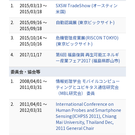
1.
2015/03/13 ～
SXSW TradeShow (オースティン
2015/03/18
米国)
2.
2015/09/16 ～
自動認識展 (東京ビックサイト)
2015/09/18
3.
2015/10/14 ～
危機管理産業展(RISCON TOKYO)
2015/10/16
(東京ビックサイト)
4.
2017/11/17
第6回 福島復興 再生可能エネルギ
ー産業フェア2017 (福島県郡山市)
委員会・協会等
1.
2008/04/01 ～
情報処理学会 モバイルコンピュー
2011/03/31
ティングとユビキタス通信研究会
（MBL研究会） 委員
2.
2011/04/01 ～
International Conference on
2012/03/31
Human Probes and Smartphone
Sensing(ICHPSS 2011), Chiang
Mai University, Thailand Dec,
2011 General Chair