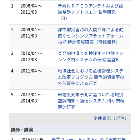
1.
2008/04 ～
新素材ＲＦＩＤアンテナおよび認
2011/03
識基盤ソフトウエア 若手研究
（B）
2.
2009/04 ～
都市型災害時の人間自身による動
2011/03
的なセンシングプラットフォーム
技術 特定領域研究（情報爆発）
3.
2010/04 ～
突発的地滑りを検知する地盤セン
2012/03
シング杭システムの研究 基盤B
4.
2011/04 ～
地域社会における危機管理システ
ム改革プログラム 競争的資金等の
外部資金による研究
5.
2012/04 ～
細粒度気象予測に基づいた地域別
2014/03
空調制御・通信システム 科研費萌
芽的研究
全件表示（27件）
講師・講演
1.
2015/11/05
農業フィールドへの IoT の現実的な展