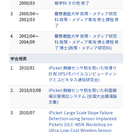
2000/03
報学科 その他 修了
3.
2000/04～
慶應義塾大学 政策・メディア研究
2002/03
科 政策・メディア専攻 修士課程 修
了
4.
2002/04～
慶應義塾大学 政策・メディア研究
2004/09
科 政策・メディア専攻 博士課程 修
了 博士(政策・メディア研究科)
学会発表
1.
2010/01
iPicket:無線センサ杭を用いた地滑り
計測 (IPSJモバイルコンピューティン
グとユビキタス通信研究会)
2.
2010/03/08
iPicket:無線センサ杭を用いた斜面崩
壊災害検出システム (全国大会講演論
文集)
3.
2010/07
iPicket: Large Scale Slope Failure
Detection using Sensor Implanted
Pickets (ULC-WSN: Workshop on
Ultra-Low-Cost Wireless Sensor