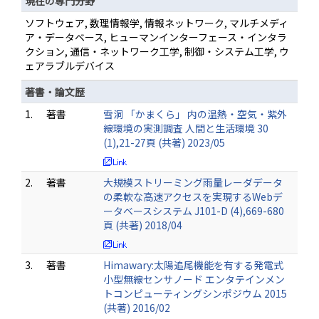
現在の専門分野
ソフトウェア, 数理情報学, 情報ネットワーク, マルチメディ
ア・データベース, ヒューマンインターフェース・インタラ
クション, 通信・ネットワーク工学, 制御・システム工学, ウ
ェアラブルデバイス
著書・論文歴
1.
著書
雪洞 「かまくら」 内の温熱・空気・紫外
線環境の実測調査 人間と生活環境 30
(1),21-27頁 (共著) 2023/05
2.
著書
大規模ストリーミング雨量レーダデータ
の柔軟な高速アクセスを実現するWebデ
ータベースシステム J101-D (4),669-680
頁 (共著) 2018/04
3.
著書
Himawary:太陽追尾機能を有する発電式
小型無線センサノード エンタテインメン
トコンピューティングシンポジウム 2015
(共著) 2016/02