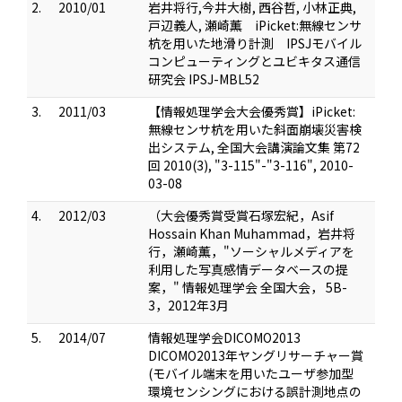
2.
2010/01
岩井将行,今井大樹, 西谷哲, 小林正典,
戸辺義人, 瀬崎薫 iPicket:無線センサ
杭を用いた地滑り計測 IPSJモバイル
コンピューティングとユビキタス通信
研究会 IPSJ-MBL52
3.
2011/03
【情報処理学会大会優秀賞】iPicket:
無線センサ杭を用いた斜面崩壊災害検
出システム, 全国大会講演論文集 第72
回 2010(3), "3-115"-"3-116", 2010-
03-08
4.
2012/03
（大会優秀賞受賞石塚宏紀，Asif
Hossain Khan Muhammad，岩井将
行，瀬崎薫，"ソーシャルメディアを
利用した写真感情データベースの提
案，" 情報処理学会 全国大会， 5B-
3，2012年3月
5.
2014/07
情報処理学会DICOMO2013
DICOMO2013年ヤングリサーチャー賞
(モバイル端末を用いたユーザ参加型
環境センシングにおける誤計測地点の