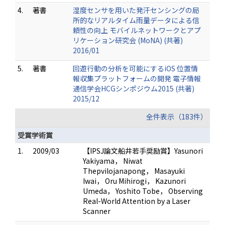
4.
著書
湿度センサを用いた発汗センシングの局
所的なリアルタイム雨量データによる信
頼性の向上 モバイルネットワークとアプ
リケーション研究会 (MoNA) (共著)
2016/01
5.
著書
回遊行動の分析を可能にするiOS 位置情
報収集プラットフォームの開発 電子情報
通信学会HCGシンポジウム2015 (共著)
2015/12
全件表示（183件）
受賞学術賞
1.
2009/03
【IPSJ論文船井若手奨励賞】Yasunori
Yakiyama， Niwat
Thepvilojanapong， Masayuki
Iwai， Oru Mihirogi， Kazunori
Umeda， Yoshito Tobe， Observing
Real-World Attention by a Laser
Scanner