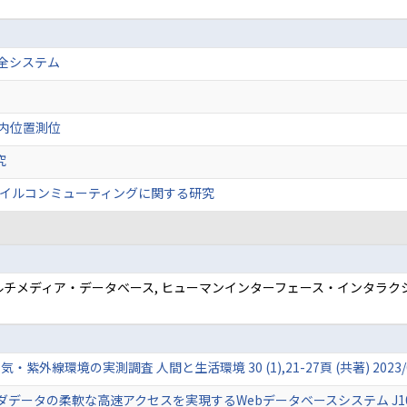
安全システム
屋内位置測位
究
イルコンミューティングに関する研究
マルチメディア・データベース, ヒューマンインターフェース・インタラクシ
外線環境の実測調査 人間と生活環境 30 (1),21-27頁 (共著) 2023/
の柔軟な高速アクセスを実現するWebデータベースシステム J101-D (4),6