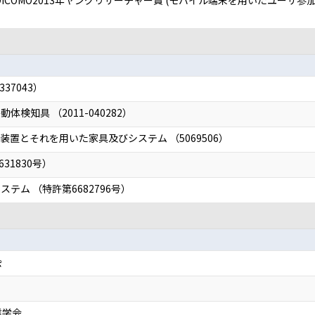
13 DICOMO2013年ヤングリサーチャー賞 (モバイル端末を用いたユ
37043）
検知具 （2011-040282）
置とそれを用いた家具及びシステム （5069506）
31830号）
テム （特許第6682796号）
会
信学会