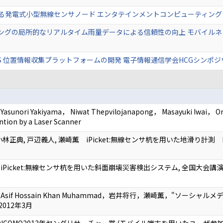
する発電式小型無線センサノード エンタテインメントコンピューティングシンポジウ
グの局所的なリアルタイム雨量データによる信頼性の向上 モバイルネットワ
位置情報収集プラットフォームの開発 電子情報通信学会HCGシンポジウム201
i Yakiyama， Niwat Thepvilojanapong， Masayuki Iwai， Oru 
ntion by a Laser Scanner
 小林正典, 戸辺義人, 瀬崎薫 iPicket:無線センサ杭を用いた地滑り
ket:無線センサ杭を用いた斜面崩壊災害検出システム, 全国大会講演論文集 第72回 2
if Hossain Khan Muhammad，岩井将行，瀬崎薫，"ソーシ
2012年3月