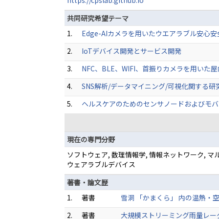
https://cpslab.github.io
共同研究希望テーマ
1.
Edge-AIカメラを用いたウエアラブル安心
2.
IoTデバイス開発とサービス開発
3.
NFC、BLE、WIFI、首振りカメラを用いた
4.
SNS解析/データマイニング/可視化関する研
5.
ヘルスケアのためのセンサノードおよびモバ
現在の専門分野
ソフトウェア, 数理情報学, 情報ネットワーク, 
ウェアラブルデバイス
著書・論文歴
1.
著書
雪洞 「かまくら」 内の温熱・空気・紫
2.
著書
大規模ストリーミング雨量レーダデータ