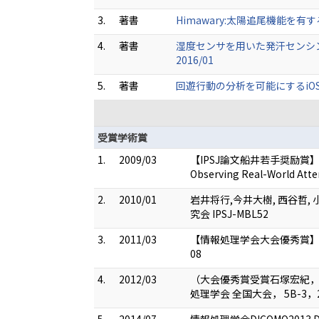
3.
著書
Himawary:太陽追尾機能を有
4.
著書
湿度センサを用いた発汗センシン
2016/01
5.
著書
回遊行動の分析を可能にするiOS 
受賞学術賞
1.
2009/03
【IPSJ論文船井若手奨励賞】Yasunor
Observing Real-World Atte
2.
2010/01
岩井将行,今井大樹, 西谷哲,
究会 IPSJ-MBL52
3.
2011/03
【情報処理学会大会優秀賞】iPic
08
4.
2012/03
（大会優秀賞受賞石塚宏紀，As
処理学会 全国大会， 5B-3，