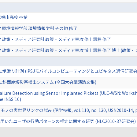
福山高校 卒業
 環境情報学部 環境情報学科 その他 修了
 政策・メディア研究科 政策・メディア専攻 修士課程 修了
 政策・メディア研究科 政策・メディア専攻 博士課程 修了 博士(政策・
用いた地滑り計測 (IPSJモバイルコンピューティングとユビキタス通信研究会
用いた斜面崩壊災害検出システム (全国大会講演論文集)
e Failure Detection using Sensor Implanted Pickets (ULC-WSN: Work
he INSS'10)
の実世界リンクの試み (信学技報, vol. 110, no. 130, USN2010-14, pp.
いたユーザの行動パターンの推定に関する研究 (NLC2010-37研究会)