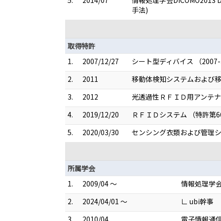
5.
2014/07
情報処理学会DICOMO20
手法)
取得特許
1.
2007/12/27
シート型ディバイス （2007-3
2.
2011
移動体検知システムおよび移動体
3.
2012
光透過性ＲＦＩＤ用アンテナ装
4.
2019/12/20
ＲＦＩＤシステム （特許第66
5.
2020/03/30
センシング衣類および管理シス
所属学会
1.
2009/04 ～
情報処理学
2.
2024/04/01 ～
∟ ubi幹事
3.
2010/04
電子情報通