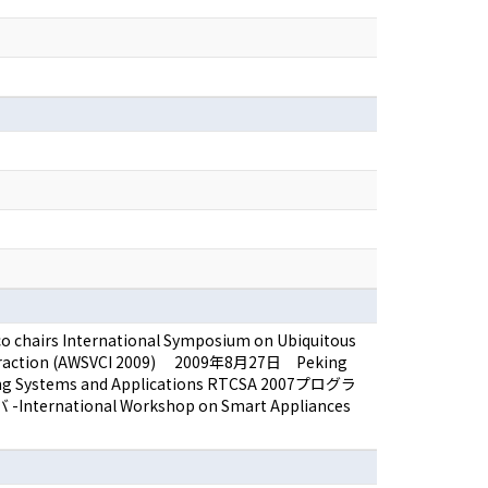
 chairs International Symposium on Ubiquitous
 Interaction (AWSVCI 2009) 2009年8月27日 Peking
uting Systems and Applications RTCSA 2007プログラ
ternational Workshop on Smart Appliances