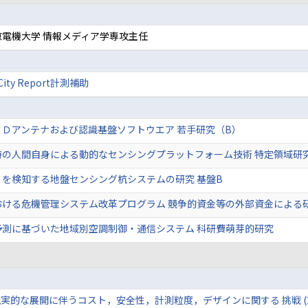
電機大学 情報メディア学専攻主任
ity Report計測補助
Ｄアンテナおよび認識基盤ソフトウエア 若手研究（B）
時の人間自身による動的なセンシングプラットフォーム技術 特定領域研
を検知する地盤センシング杭システムの研究 基盤B
おける危機管理システム改革プログラム 競争的資金等の外部資金による
予測に基づいた地域別空調制御・通信システム 科研費萌芽的研究
の現実的な展開に伴うコスト，安全性，計測粒度，デザインに関する 挑戦 (