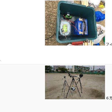
フ
ム
６