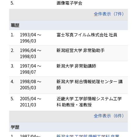
5.
画像電子学会
全件表示（7件）
職歴
1.
1993/04 ～
富士写真フイルム株式会社 社員
1996/03
2.
1996/04 ～
新潟経営大学 非常勤助手
1998/03
3.
1997/04 ～
新潟大学 非常勤講師
1998/07
4.
1998/08 ～
新潟大学 総合情報処理センター 講
2005/03
師
5.
2005/04 ～
近畿大学 工学部情報システム工学
2011/03
科 助教授・准教授
全件表示（6件）
学歴
1.
1987/04～
新潟大学 工学部 情報工学科 卒業