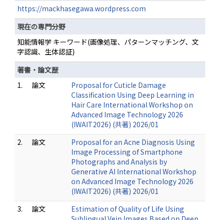
https://mackhasegawa.wordpress.com
現在の専門分野
知能情報学 キーワード(画像処理、パターンマッチング、文
字認識、生体認証)
著書・論文歴
1.
論文
Proposal for Cuticle Damage
Classification Using Deep Learning in
Hair Care International Workshop on
Advanced Image Technology 2026
(IWAIT2026) (共著) 2026/01
2.
論文
Proposal for an Acne Diagnosis Using
Image Processing of Smartphone
Photographs and Analysis by
Generative AI International Workshop
on Advanced Image Technology 2026
(IWAIT2026) (共著) 2026/01
3.
論文
Estimation of Quality of Life Using
Sublingual Vein Images Based on Deep