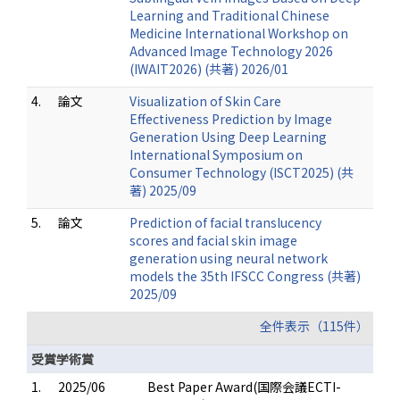
Learning and Traditional Chinese
Medicine International Workshop on
Advanced Image Technology 2026
(IWAIT2026) (共著) 2026/01
4.
論文
Visualization of Skin Care
Effectiveness Prediction by Image
Generation Using Deep Learning
International Symposium on
Consumer Technology (ISCT2025) (共
著) 2025/09
5.
論文
Prediction of facial translucency
scores and facial skin image
generation using neural network
models the 35th IFSCC Congress (共著)
2025/09
全件表示（115件）
受賞学術賞
1.
2025/06
Best Paper Award(国際会議ECTI-