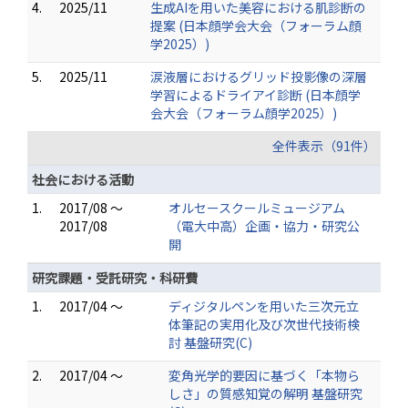
4.
2025/11
生成AIを用いた美容における肌診断の
提案 (日本顔学会大会（フォーラム顔
学2025）)
5.
2025/11
涙液層におけるグリッド投影像の深層
学習によるドライアイ診断 (日本顔学
会大会（フォーラム顔学2025）)
全件表示（91件）
社会における活動
1.
2017/08 ～
オルセースクールミュージアム
2017/08
（電大中高）企画・協力・研究公
開
研究課題・受託研究・科研費
1.
2017/04 ～
ディジタルペンを用いた三次元立
体筆記の実用化及び次世代技術検
討 基盤研究(C)
2.
2017/04 ～
変角光学的要因に基づく「本物ら
しさ」の質感知覚の解明 基盤研究