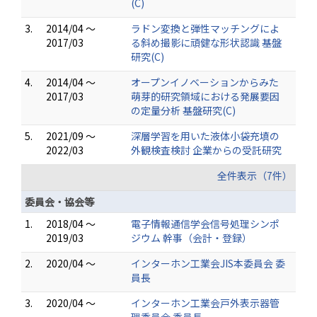
(C)
3.
2014/04 ～
ラドン変換と弾性マッチングによ
2017/03
る斜め撮影に頑健な形状認識 基盤
研究(C)
4.
2014/04 ～
オープンイノベーションからみた
2017/03
萌芽的研究領域における発展要因
の定量分析 基盤研究(C)
5.
2021/09 ～
深層学習を用いた液体小袋充填の
2022/03
外観検査検討 企業からの受託研究
全件表示（7件）
委員会・協会等
1.
2018/04 ～
電子情報通信学会信号処理シンポ
2019/03
ジウム 幹事（会計・登録）
2.
2020/04 ～
インターホン工業会JIS本委員会 委
員長
3.
2020/04 ～
インターホン工業会戸外表示器管