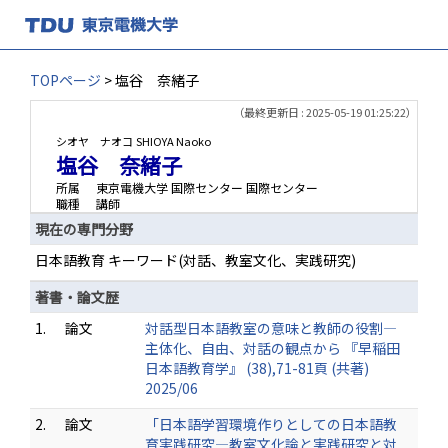
TOPページ
> 塩谷 奈緒子
（最終更新日 : 2025-05-19 01:25:22）
シオヤ ナオコ
SHIOYA Naoko
塩谷 奈緒子
所属
東京電機大学 国際センター 国際センター
職種
講師
現在の専門分野
日本語教育 キーワード(対話、教室文化、実践研究)
著書・論文歴
1.
論文
対話型日本語教室の意味と教師の役割―
主体化、自由、対話の観点から 『早稲田
日本語教育学』 (38),71-81頁 (共著)
2025/06
2.
論文
「日本語学習環境作りとしての日本語教
育実践研究―教室文化論と実践研究と対