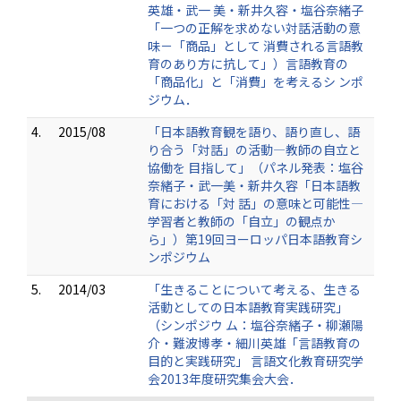
英雄・武一 美・新井久容・塩谷奈緒子
「一つの正解を求めない対話活動の意
味－「商品」として 消費される言語教
育のあり方に抗して」）言語教育の
「商品化」と「消費」を考えるシ ンポ
ジウム．
4.
2015/08
「日本語教育観を語り、語り直し、語
り合う「対話」の活動―教師の自立と
協働を 目指して」（パネル発表：塩谷
奈緒子・武一美・新井久容「日本語教
育における「対 話」の意味と可能性―
学習者と教師の「自立」の観点か
ら」）第19回ヨーロッパ日本語教育シ
ンポジウム
5.
2014/03
「生きることについて考える、生きる
活動としての日本語教育実践研究」
（シンポジウ ム：塩谷奈緒子・柳瀬陽
介・難波博孝・細川英雄「言語教育の
目的と実践研究」 言語文化教育研究学
会2013年度研究集会大会．