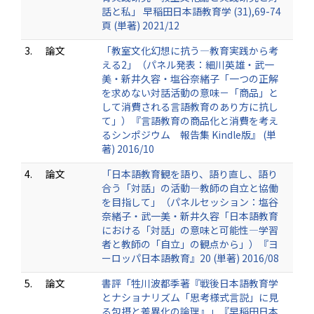
話と私」 早稲田日本語教育学 (31),69-74
頁 (単著) 2021/12
3.
論文
「教室文化幻想に抗う―教育実践から考
える2」（パネル発表：細川英雄・武一
美・新井久容・塩谷奈緒子「一つの正解
を求めない対話活動の意味－「商品」と
して消費される言語教育のあり方に抗し
て」）『言語教育の商品化と消費を考え
るシンポジウム 報告集 Kindle版』 (単
著) 2016/10
4.
論文
「日本語教育観を語り、語り直し、語り
合う「対話」の活動―教師の自立と協働
を目指して」（パネルセッション：塩谷
奈緒子・武一美・新井久容「日本語教育
における「対話」の意味と可能性―学習
者と教師の「自立」の観点から」）『ヨ
ーロッパ日本語教育』20 (単著) 2016/08
5.
論文
書評「牲川波都季著『戦後日本語教育学
とナショナリズム「思考様式言説」に見
る包摂と差異化の論理』」『早稲田日本