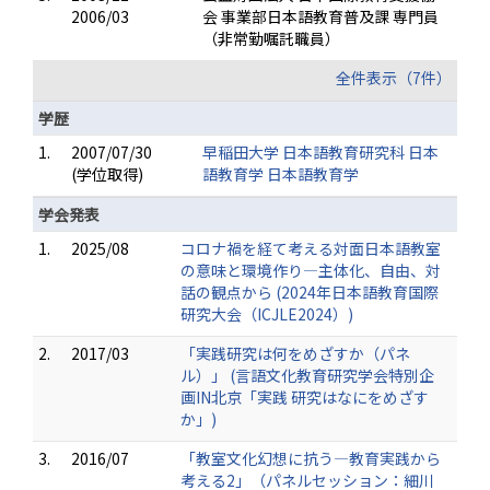
2006/03
会 事業部日本語教育普及課 専門員
（非常勤嘱託職員）
全件表示（7件）
学歴
1.
2007/07/30
早稲田大学 日本語教育研究科 日本
(学位取得)
語教育学 日本語教育学
学会発表
1.
2025/08
コロナ禍を経て考える対面日本語教室
の意味と環境作り―主体化、自由、対
話の観点から (2024年日本語教育国際
研究大会（ICJLE2024）)
2.
2017/03
「実践研究は何をめざすか（パネ
ル）」 (言語文化教育研究学会特別企
画IN北京「実践 研究はなにをめざす
か」)
3.
2016/07
「教室文化幻想に抗う―教育実践から
考える2」（パネルセッション：細川