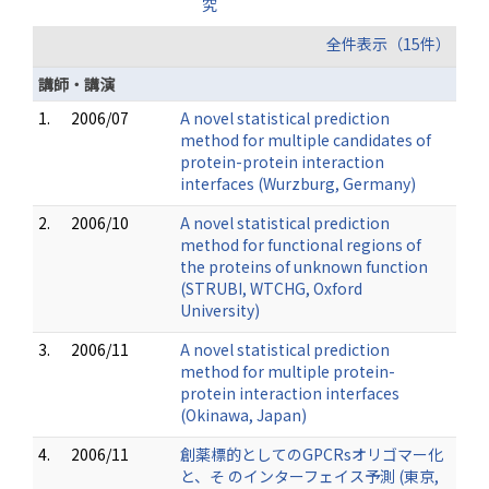
究
全件表示（15件）
講師・講演
1.
2006/07
A novel statistical prediction
method for multiple candidates of
protein-protein interaction
interfaces (Wurzburg, Germany)
2.
2006/10
A novel statistical prediction
method for functional regions of
the proteins of unknown function
(STRUBI, WTCHG, Oxford
University)
3.
2006/11
A novel statistical prediction
method for multiple protein-
protein interaction interfaces
(Okinawa, Japan)
4.
2006/11
創薬標的としてのGPCRsオリゴマー化
と、そ のインターフェイス予測 (東京,