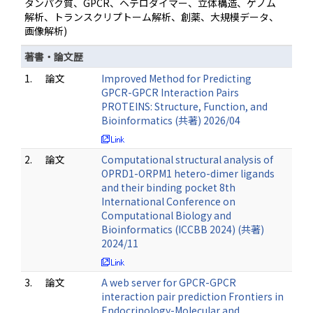
タンパク質、GPCR、ヘテロダイマー、立体構造、ゲノム
解析、トランスクリプトーム解析、創薬、大規模データ、
画像解析)
著書・論文歴
1.
論文
Improved Method for Predicting
GPCR-GPCR Interaction Pairs
PROTEINS: Structure, Function, and
Bioinformatics (共著) 2026/04
2.
論文
Computational structural analysis of
OPRD1-ORPM1 hetero-dimer ligands
and their binding pocket 8th
International Conference on
Computational Biology and
Bioinformatics (ICCBB 2024) (共著)
2024/11
3.
論文
A web server for GPCR-GPCR
interaction pair prediction Frontiers in
Endocrinology-Molecular and