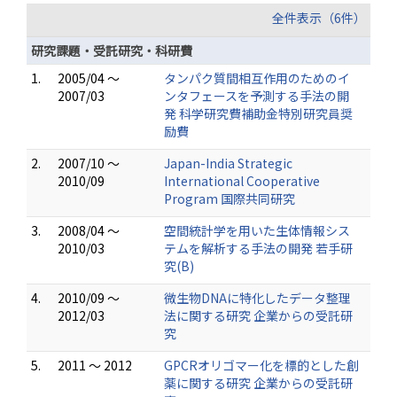
全件表示（6件）
研究課題・受託研究・科研費
1.
2005/04 ～
タンパク質間相互作用のためのイ
2007/03
ンタフェースを予測する手法の開
発 科学研究費補助金特別研究員奨
励費
2.
2007/10 ～
Japan-India Strategic
2010/09
International Cooperative
Program 国際共同研究
3.
2008/04 ～
空間統計学を用いた生体情報シス
2010/03
テムを解析する手法の開発 若手研
究(B)
4.
2010/09 ～
微生物DNAに特化したデータ整理
2012/03
法に関する研究 企業からの受託研
究
5.
2011 ～ 2012
GPCRオリゴマー化を標的とした創
薬に関する研究 企業からの受託研