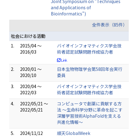
Joint Symposium on "Techniques
and Applications of
Bioinformatics")
全件表示（85件）
社会における活動
1.
2015/04 ～
バイオインフォマティクス学会技
2016/03
術者認定試験問題作成協力者
2.
2020/01 ～
日本生物物理学会第58回年会実行
2020/10
委員
3.
2020/04 ～
バイオインフォマティクス学会技
2022/03
術者認定試験問題作成協力者
4.
2022/05/21 ～
コンピュータで創薬に貢献する方
2022/05/21
法 〜生命科学分野に革命を起こす
深層学習技術AlphaFoldを支える
共進化情報〜
5.
2024/11/12
順天GlobalWeek