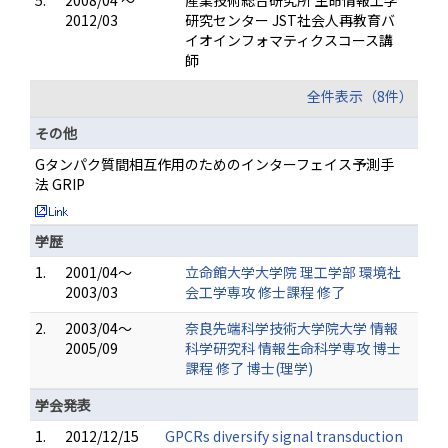
5.
2008/04 ～
産業技術総合研究所 生命情報工学
2012/03
研究センター JST社会人再教育バ
イオインフォマティクスコース講
師
全件表示（8件）
その他
Gタンパク質間相互作用のためのインターフェイス予測手
法 GRIP
学歴
1.
2001/04～
立命館大学大学院 理工学部 環境社
2003/03
会工学専攻 修士課程 修了
2.
2003/04～
奈良先端科学技術大学院大学 情報
2005/09
科学研究科 情報生命科学専攻 博士
課程 修了 博士(理学)
学会発表
1.
2012/12/15
GPCRs diversify signal transduction