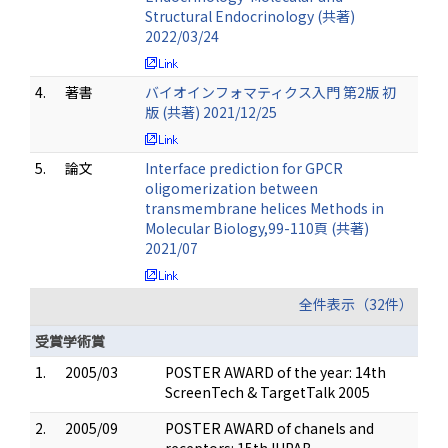
Structural Endocrinology (共著)
2022/03/24
4.
著書
バイオインフォマティクス入門 第2版 初
版 (共著) 2021/12/25
5.
論文
Interface prediction for GPCR
oligomerization between
transmembrane helices Methods in
Molecular Biology,99-110頁 (共著)
2021/07
全件表示（32件）
受賞学術賞
1.
2005/03
POSTER AWARD of the year: 14th
ScreenTech & TargetTalk 2005
2.
2005/09
POSTER AWARD of chanels and