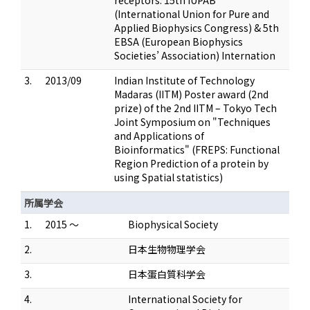
receptors: 15th IUPAB
(International Union for Pure and
Applied Biophysics Congress) & 5th
EBSA (European Biophysics
Societies’ Association) Internation
3.
2013/09
Indian Institute of Technology
Madaras (IITM) Poster award (2nd
prize) of the 2nd IITM – Tokyo Tech
Joint Symposium on "Techniques
and Applications of
Bioinformatics" (FREPS: Functional
Region Prediction of a protein by
using Spatial statistics)
所属学会
1.
2015 ～
Biophysical Society
2.
日本生物物理学会
3.
日本蛋白質科学会
4.
International Society for