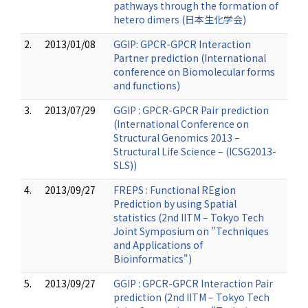
pathways through the formation of
hetero dimers (日本生化学会)
2.
2013/01/08
GGIP: GPCR-GPCR Interaction
Partner prediction (International
conference on Biomolecular forms
and functions)
3.
2013/07/29
GGIP : GPCR-GPCR Pair prediction
(International Conference on
Structural Genomics 2013 –
Structural Life Science – (ICSG2013-
SLS))
4.
2013/09/27
FREPS : Functional REgion
Prediction by using Spatial
statistics (2nd IITM – Tokyo Tech
Joint Symposium on "Techniques
and Applications of
Bioinformatics")
5.
2013/09/27
GGIP : GPCR-GPCR Interaction Pair
prediction (2nd IITM – Tokyo Tech