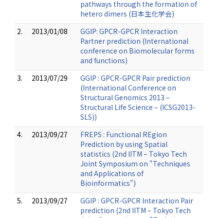
pathways through the formation of
hetero dimers (日本生化学会)
2.
2013/01/08
GGIP: GPCR-GPCR Interaction
Partner prediction (International
conference on Biomolecular forms
and functions)
3.
2013/07/29
GGIP : GPCR-GPCR Pair prediction
(International Conference on
Structural Genomics 2013 –
Structural Life Science – (ICSG2013-
SLS))
4.
2013/09/27
FREPS : Functional REgion
Prediction by using Spatial
statistics (2nd IITM – Tokyo Tech
Joint Symposium on "Techniques
and Applications of
Bioinformatics")
5.
2013/09/27
GGIP : GPCR-GPCR Interaction Pair
prediction (2nd IITM – Tokyo Tech