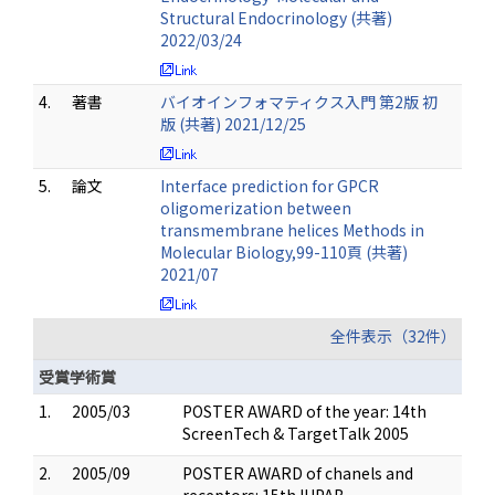
Structural Endocrinology (共著)
2022/03/24
4.
著書
バイオインフォマティクス入門 第2版 初
版 (共著) 2021/12/25
5.
論文
Interface prediction for GPCR
oligomerization between
transmembrane helices Methods in
Molecular Biology,99-110頁 (共著)
2021/07
全件表示（32件）
受賞学術賞
1.
2005/03
POSTER AWARD of the year: 14th
ScreenTech & TargetTalk 2005
2.
2005/09
POSTER AWARD of chanels and