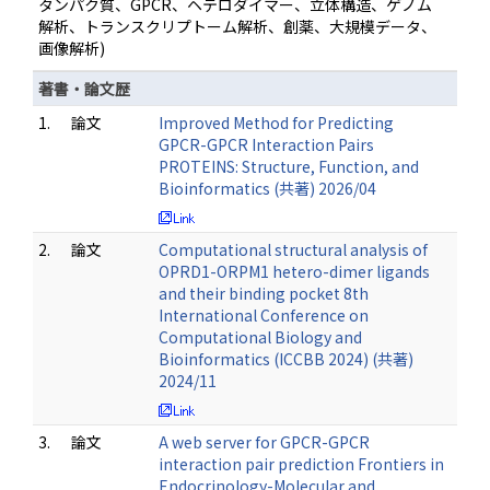
タンパク質、GPCR、ヘテロダイマー、立体構造、ゲノム
解析、トランスクリプトーム解析、創薬、大規模データ、
画像解析)
著書・論文歴
1.
論文
Improved Method for Predicting
GPCR-GPCR Interaction Pairs
PROTEINS: Structure, Function, and
Bioinformatics (共著) 2026/04
2.
論文
Computational structural analysis of
OPRD1-ORPM1 hetero-dimer ligands
and their binding pocket 8th
International Conference on
Computational Biology and
Bioinformatics (ICCBB 2024) (共著)
2024/11
3.
論文
A web server for GPCR-GPCR
interaction pair prediction Frontiers in
Endocrinology-Molecular and