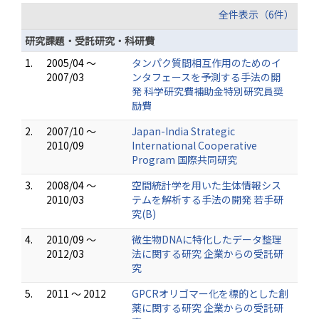
全件表示（6件）
研究課題・受託研究・科研費
1.
2005/04 ～
タンパク質間相互作用のためのイ
2007/03
ンタフェースを予測する手法の開
発 科学研究費補助金特別研究員奨
励費
2.
2007/10 ～
Japan-India Strategic
2010/09
International Cooperative
Program 国際共同研究
3.
2008/04 ～
空間統計学を用いた生体情報シス
2010/03
テムを解析する手法の開発 若手研
究(B)
4.
2010/09 ～
微生物DNAに特化したデータ整理
2012/03
法に関する研究 企業からの受託研
究
5.
2011 ～ 2012
GPCRオリゴマー化を標的とした創
薬に関する研究 企業からの受託研