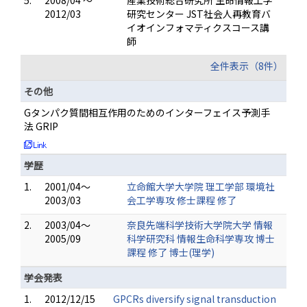
5.
2008/04 ～
産業技術総合研究所 生命情報工学
2012/03
研究センター JST社会人再教育バ
イオインフォマティクスコース講
師
全件表示（8件）
その他
Gタンパク質間相互作用のためのインターフェイス予測手
法 GRIP
学歴
1.
2001/04～
立命館大学大学院 理工学部 環境社
2003/03
会工学専攻 修士課程 修了
2.
2003/04～
奈良先端科学技術大学院大学 情報
2005/09
科学研究科 情報生命科学専攻 博士
課程 修了 博士(理学)
学会発表
1.
2012/12/15
GPCRs diversify signal transduction