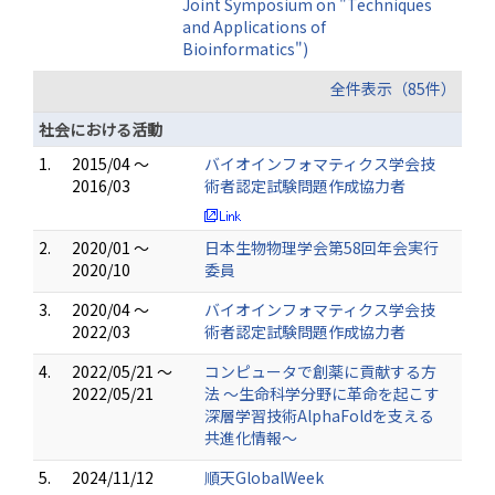
Joint Symposium on "Techniques
and Applications of
Bioinformatics")
全件表示（85件）
社会における活動
1.
2015/04 ～
バイオインフォマティクス学会技
2016/03
術者認定試験問題作成協力者
2.
2020/01 ～
日本生物物理学会第58回年会実行
2020/10
委員
3.
2020/04 ～
バイオインフォマティクス学会技
2022/03
術者認定試験問題作成協力者
4.
2022/05/21 ～
コンピュータで創薬に貢献する方
2022/05/21
法 〜生命科学分野に革命を起こす
深層学習技術AlphaFoldを支える
共進化情報〜
5.
2024/11/12
順天GlobalWeek