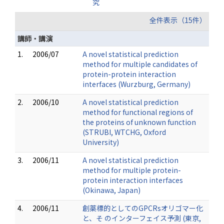
究
全件表示（15件）
講師・講演
1.
2006/07
A novel statistical prediction
method for multiple candidates of
protein-protein interaction
interfaces (Wurzburg, Germany)
2.
2006/10
A novel statistical prediction
method for functional regions of
the proteins of unknown function
(STRUBI, WTCHG, Oxford
University)
3.
2006/11
A novel statistical prediction
method for multiple protein-
protein interaction interfaces
(Okinawa, Japan)
4.
2006/11
創薬標的としてのGPCRsオリゴマー化
と、そ のインターフェイス予測 (東京,