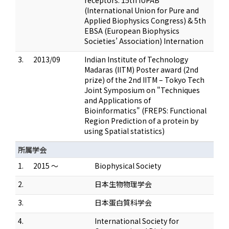
receptors: 15th IUPAB
(International Union for Pure and
Applied Biophysics Congress) & 5th
EBSA (European Biophysics
Societies’ Association) Internation
3.
2013/09
Indian Institute of Technology
Madaras (IITM) Poster award (2nd
prize) of the 2nd IITM – Tokyo Tech
Joint Symposium on "Techniques
and Applications of
Bioinformatics" (FREPS: Functional
Region Prediction of a protein by
using Spatial statistics)
所属学会
1.
2015 ～
Biophysical Society
2.
日本生物物理学会
3.
日本蛋白質科学会
4.
International Society for