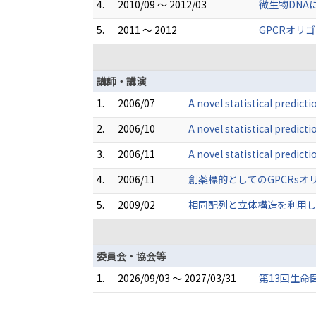
4.
2010/09 ～ 2012/03
微生物DNA
5.
2011 ～ 2012
GPCRオリ
講師・講演
1.
2006/07
A novel statistical predic
2.
2006/10
A novel statistical predic
3.
2006/11
A novel statistical predic
4.
2006/11
創薬標的としてのGPCRsオリ
5.
2009/02
相同配列と立体構造を利用した
委員会・協会等
1.
2026/09/03 ～ 2027/03/31
第13回生命