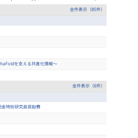
全件表示（85件）
aFoldを支える共進化情報〜
全件表示（6件）
助金特別研究員奨励費