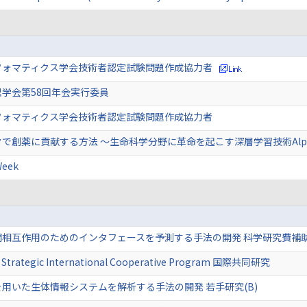
フォマティクス学会技術者認定試験問題作成協力者
学会第58回年会実行委員
フォマティクス学会技術者認定試験問題作成協力者
で創薬に貢献する方法 〜生命科学分野に革命を起こす深層学習技術Alph
eek
間相互作用のためのインタフェースを予測する手法の開発 科学研究費補
a Strategic International Cooperative Program 国際共同研究
用いた生体情報システムを解析する手法の開発 若手研究(B)