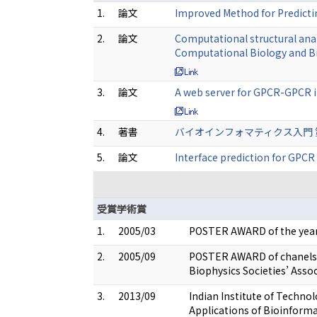
1.
論文
Improved Method for Predicti
2.
論文
Computational structural ana
Computational Biology and B
3.
論文
A web server for GPCR-GPCR i
4.
著書
バイオインフォマティクス入門 第2版 
5.
論文
Interface prediction for GP
受賞学術賞
1.
2005/03
POSTER AWARD of the year
2.
2005/09
POSTER AWARD of chanels a
Biophysics Societies’ Asso
3.
2013/09
Indian Institute of Techno
Applications of Bioinformat