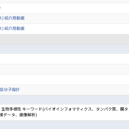
）
ス) 紹介用動画
ス) 紹介用動画
低分子設計
学, 生物多様性 キーワード(バイオインフォマティクス、タンパク質、膜
模データ、画像解析)