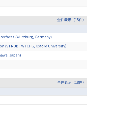
全件表示（15件）
 interfaces (Wurzburg, Germany)
tion (STRUBI, WTCHG, Oxford University)
inawa, Japan)
全件表示（18件）