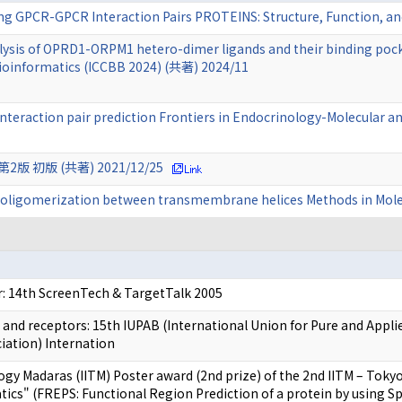
ng GPCR-GPCR Interaction Pairs PROTEINS: Structure, Function, a
lysis of OPRD1-ORPM1 hetero-dimer ligands and their binding pock
ioinformatics (ICCBB 2024) (共著) 2024/11
nteraction pair prediction Frontiers in Endocrinology-Molecular a
初版 (共著) 2021/12/25
CR oligomerization between transmembrane helices Methods in Mol
: 14th ScreenTech & TargetTalk 2005
nd receptors: 15th IUPAB (International Union for Pure and Appl
ciation) Internation
logy Madaras (IITM) Poster award (2nd prize) of the 2nd IITM – To
ics" (FREPS: Functional Region Prediction of a protein by using Spa