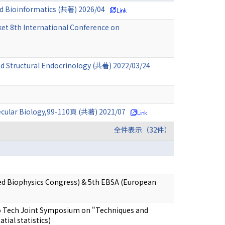
nd Bioinformatics (共著) 2026/04
et 8th International Conference on
nd Structural Endocrinology (共著) 2022/03/24
ecular Biology,99-110頁 (共著) 2021/07
全件表示（32件）
ied Biophysics Congress) & 5th EBSA (European
kyo Tech Joint Symposium on "Techniques and
tial statistics)