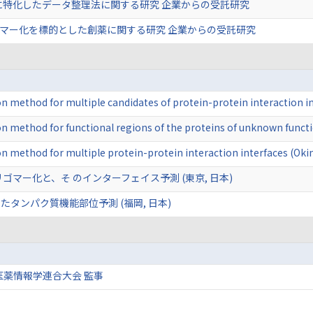
に特化したデータ整理法に関する研究 企業からの受託研究
ゴマー化を標的とした創薬に関する研究 企業からの受託研究
tion method for multiple candidates of protein-protein interaction
tion method for functional regions of the proteins of unknown func
tion method for multiple protein-protein interaction interfaces (Ok
ゴマー化と、そ のインターフェイス予測 (東京, 日本)
タンパク質機能部位予測 (福岡, 日本)
医薬情報学連合大会 監事