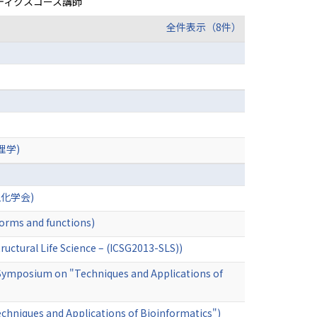
ティクスコース講師
全件表示（8件）
理学)
日本生化学会)
forms and functions)
uctural Life Science – (ICSG2013-SLS))
nt Symposium on "Techniques and Applications of
chniques and Applications of Bioinformatics")