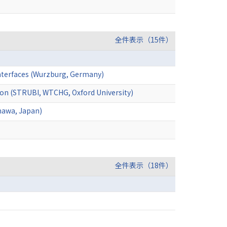
全件表示（15件）
 interfaces (Wurzburg, Germany)
tion (STRUBI, WTCHG, Oxford University)
inawa, Japan)
全件表示（18件）