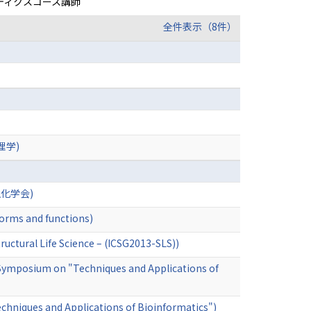
ティクスコース講師
全件表示（8件）
理学)
日本生化学会)
forms and functions)
uctural Life Science – (ICSG2013-SLS))
nt Symposium on "Techniques and Applications of
chniques and Applications of Bioinformatics")