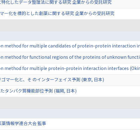
に特化したデータ整理法に関する研究 企業からの受託研究
ゴマー化を標的とした創薬に関する研究 企業からの受託研究
tion method for multiple candidates of protein-protein interaction
tion method for functional regions of the proteins of unknown func
tion method for multiple protein-protein interaction interfaces (Ok
ゴマー化と、そ のインターフェイス予測 (東京, 日本)
タンパク質機能部位予測 (福岡, 日本)
医薬情報学連合大会 監事