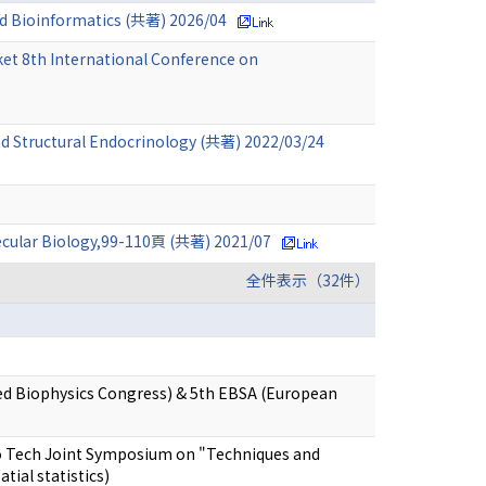
nd Bioinformatics (共著) 2026/04
et 8th International Conference on
nd Structural Endocrinology (共著) 2022/03/24
ecular Biology,99-110頁 (共著) 2021/07
全件表示（32件）
ied Biophysics Congress) & 5th EBSA (European
kyo Tech Joint Symposium on "Techniques and
tial statistics)