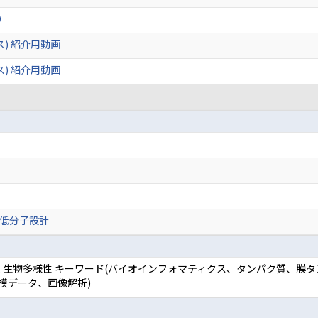
）
ス) 紹介用動画
ス) 紹介用動画
低分子設計
学, 生物多様性 キーワード(バイオインフォマティクス、タンパク質、膜
模データ、画像解析)