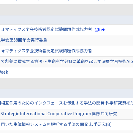
フォマティクス学会技術者認定試験問題作成協力者
学会第58回年会実行委員
フォマティクス学会技術者認定試験問題作成協力者
で創薬に貢献する方法 〜生命科学分野に革命を起こす深層学習技術Alph
eek
間相互作用のためのインタフェースを予測する手法の開発 科学研究費補
a Strategic International Cooperative Program 国際共同研究
用いた生体情報システムを解析する手法の開発 若手研究(B)