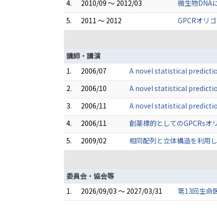
4.
2010/09 ～ 2012/03
微生物DNA
5.
2011 ～ 2012
GPCRオリ
講師・講演
1.
2006/07
A novel statistical predic
2.
2006/10
A novel statistical predic
3.
2006/11
A novel statistical predic
4.
2006/11
創薬標的としてのGPCRsオリ
5.
2009/02
相同配列と立体構造を利用した
委員会・協会等
1.
2026/09/03 ～ 2027/03/31
第13回生命