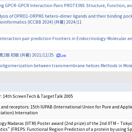
ng GPCR-GPCR Interaction Pairs PROTEINS: Structure, Function, a
lysis of OPRD1-ORPM1 hetero-dimer ligands and their binding pock
ioinformatics (ICCBB 2024) (共著) 2024/11
nteraction pair prediction Frontiers in Endocrinology-Molecular a
初版 (共著) 2021/12/25
CR oligomerization between transmembrane helices Methods in Mol
: 14th ScreenTech & TargetTalk 2005
nd receptors: 15th IUPAB (International Union for Pure and Appl
ciation) Internation
logy Madaras (IITM) Poster award (2nd prize) of the 2nd IITM – To
ics" (FREPS: Functional Region Prediction of a protein by using Spa