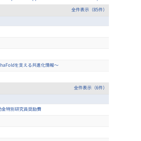
全件表示（85件）
aFoldを支える共進化情報〜
全件表示（6件）
助金特別研究員奨励費