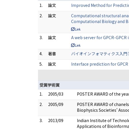
1.
論文
Improved Method for Predicti
2.
論文
Computational structural ana
Computational Biology and B
3.
論文
A web server for GPCR-GPCR i
4.
著書
バイオインフォマティクス入門 第2版 
5.
論文
Interface prediction for GP
受賞学術賞
1.
2005/03
POSTER AWARD of the year
2.
2005/09
POSTER AWARD of chanels a
Biophysics Societies’ Asso
3.
2013/09
Indian Institute of Techno
Applications of Bioinformat