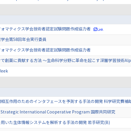
フォマティクス学会技術者認定試験問題作成協力者
学会第58回年会実行委員
フォマティクス学会技術者認定試験問題作成協力者
で創薬に貢献する方法 〜生命科学分野に革命を起こす深層学習技術Alph
eek
間相互作用のためのインタフェースを予測する手法の開発 科学研究費補
a Strategic International Cooperative Program 国際共同研究
用いた生体情報システムを解析する手法の開発 若手研究(B)