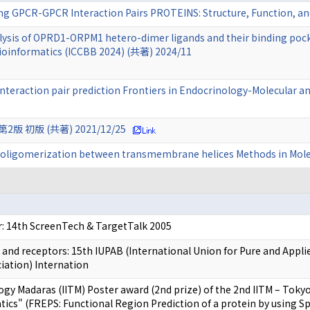
ng GPCR-GPCR Interaction Pairs PROTEINS: Structure, Function, a
lysis of OPRD1-ORPM1 hetero-dimer ligands and their binding pock
ioinformatics (ICCBB 2024) (共著) 2024/11
nteraction pair prediction Frontiers in Endocrinology-Molecular a
初版 (共著) 2021/12/25
CR oligomerization between transmembrane helices Methods in Mol
: 14th ScreenTech & TargetTalk 2005
nd receptors: 15th IUPAB (International Union for Pure and Appl
ciation) Internation
logy Madaras (IITM) Poster award (2nd prize) of the 2nd IITM – To
ics" (FREPS: Functional Region Prediction of a protein by using Spa