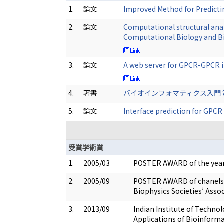
1.
論文
Improved Method for Predicti
2.
論文
Computational structural ana
Computational Biology and B
3.
論文
A web server for GPCR-GPCR i
4.
著書
バイオインフォマティクス入門 第2版 
5.
論文
Interface prediction for GP
受賞学術賞
1.
2005/03
POSTER AWARD of the year
2.
2005/09
POSTER AWARD of chanels a
Biophysics Societies’ Asso
3.
2013/09
Indian Institute of Techno
Applications of Bioinformat