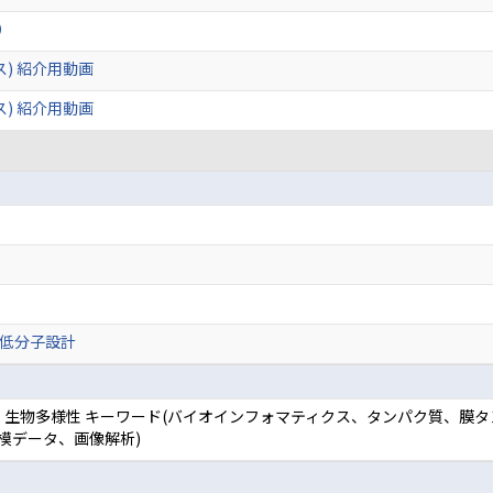
）
ス) 紹介用動画
ス) 紹介用動画
低分子設計
学, 生物多様性 キーワード(バイオインフォマティクス、タンパク質、膜
模データ、画像解析)