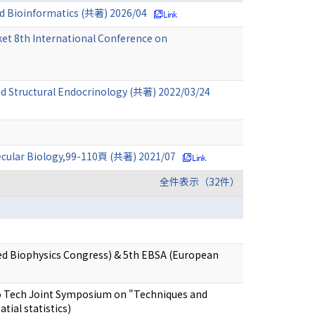
nd Bioinformatics (共著) 2026/04
et 8th International Conference on
nd Structural Endocrinology (共著) 2022/03/24
ecular Biology,99-110頁 (共著) 2021/07
全件表示（32件）
ied Biophysics Congress) & 5th EBSA (European
kyo Tech Joint Symposium on "Techniques and
tial statistics)