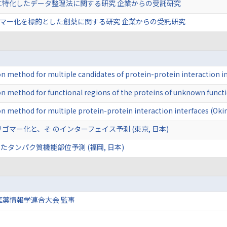
に特化したデータ整理法に関する研究 企業からの受託研究
ゴマー化を標的とした創薬に関する研究 企業からの受託研究
tion method for multiple candidates of protein-protein interaction
tion method for functional regions of the proteins of unknown func
tion method for multiple protein-protein interaction interfaces (Ok
ゴマー化と、そ のインターフェイス予測 (東京, 日本)
タンパク質機能部位予測 (福岡, 日本)
医薬情報学連合大会 監事