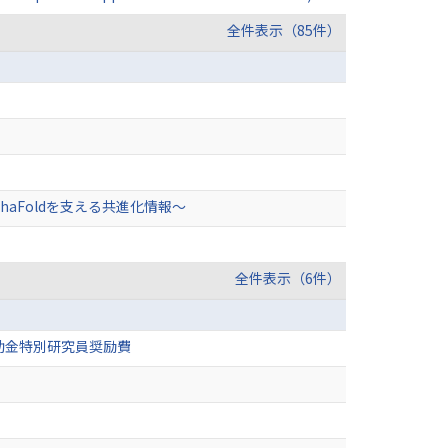
全件表示（85件）
aFoldを支える共進化情報〜
全件表示（6件）
助金特別研究員奨励費