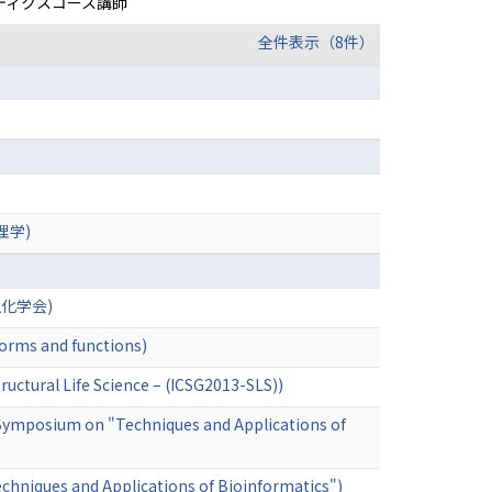
ティクスコース講師
全件表示（8件）
理学)
日本生化学会)
forms and functions)
uctural Life Science – (ICSG2013-SLS))
nt Symposium on "Techniques and Applications of
chniques and Applications of Bioinformatics")