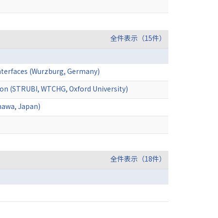
全件表示（15件）
 interfaces (Wurzburg, Germany)
tion (STRUBI, WTCHG, Oxford University)
inawa, Japan)
全件表示（18件）