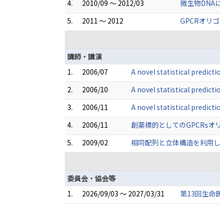
4.
2010/09 ～ 2012/03
微生物DNA
5.
2011 ～ 2012
GPCRオリ
講師・講演
1.
2006/07
A novel statistical predic
2.
2006/10
A novel statistical predic
3.
2006/11
A novel statistical predic
4.
2006/11
創薬標的としてのGPCRsオリ
5.
2009/02
相同配列と立体構造を利用した
委員会・協会等
1.
2026/09/03 ～ 2027/03/31
第13回生命